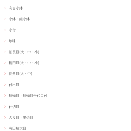
高台小鉢
小鉢・組小鉢
小付
珍味
細長皿(大・中・小)
楕円皿(大・中・小)
長角皿(大・中)
付出皿
焼物皿・焼物皿千代口付
仕切皿
のり皿・串焼皿
有田焼大皿