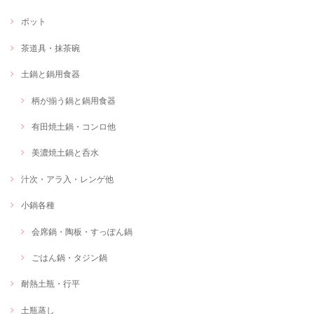
ポット
茶道具・抹茶碗
土鍋と鍋用食器
柄が揃う鍋と鍋用食器
有田焼土鍋・コンロ他
美濃焼土鍋と呑水
汁次・アラ入・レンゲ他
小鍋各種
会席鍋・陶板・すっぽん鍋
ごはん鍋・タジン鍋
耐熱土瓶・行平
土瓶蒸し