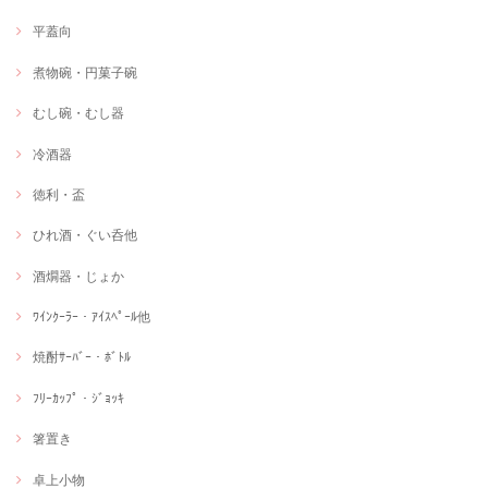
平蓋向
煮物碗・円菓子碗
むし碗・むし器
冷酒器
徳利・盃
ひれ酒・ぐい呑他
酒燗器・じょか
ﾜｲﾝｸｰﾗｰ・ｱｲｽﾍﾟｰﾙ他
焼酎ｻｰﾊﾞｰ・ﾎﾞﾄﾙ
ﾌﾘｰｶｯﾌﾟ・ｼﾞｮｯｷ
箸置き
卓上小物