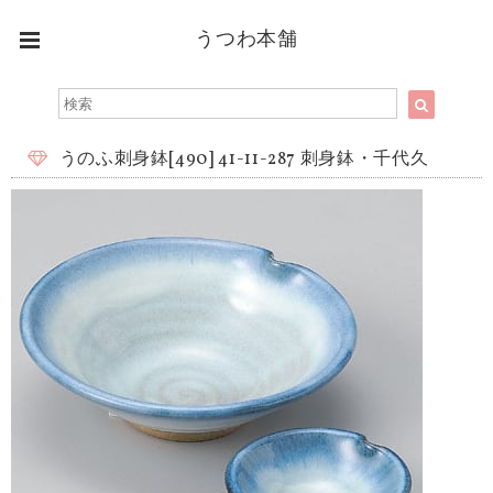
うつわ本舗
うのふ刺身鉢[490] 41-11-287 刺身鉢・千代久