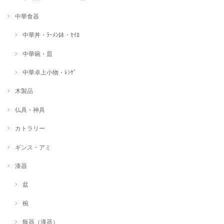
中華食器
中華丼・ﾗｰﾒﾝ鉢・ｾｲﾛ
中華碗・皿
中華卓上小物・ﾚﾝｹﾞ
木製品
仏具・神具
カトラリー
ギンス・アミ
漆器
盆
椀
飯器（漆器）