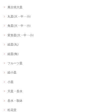
萬古焼大皿
丸皿(大・中・小)
角皿(大・中・小)
変形皿(大・中・小)
組皿(丸)
組皿(角)
フルーツ皿
組小皿
小皿
天皿・呑水
呑水・取鉢
松花堂