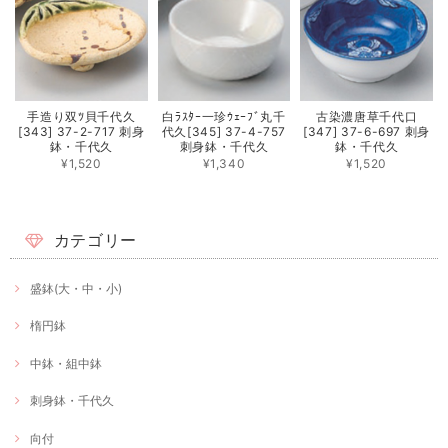
手造り双ﾂ貝千代久
白ﾗｽﾀｰ一珍ｳｪｰﾌﾞ丸千
古染濃唐草千代口
[343] 37-2-717 刺身
代久[345] 37-4-757
[347] 37-6-697 刺身
鉢・千代久
刺身鉢・千代久
鉢・千代久
¥1,520
¥1,340
¥1,520
カテゴリー
盛鉢(大・中・小)
楕円鉢
中鉢・組中鉢
刺身鉢・千代久
向付