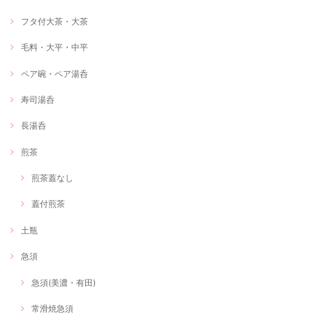
フタ付大茶・大茶
毛料・大平・中平
ペア碗・ペア湯呑
寿司湯呑
長湯呑
煎茶
煎茶蓋なし
蓋付煎茶
土瓶
急須
急須(美濃・有田)
常滑焼急須