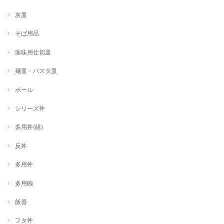
灰皿
そば用品
薬味用仕切皿
麺皿・パスタ皿
ボール
シリーズ丼
多用丼(組)
反丼
多用丼
多用碗
飯器
フタ丼