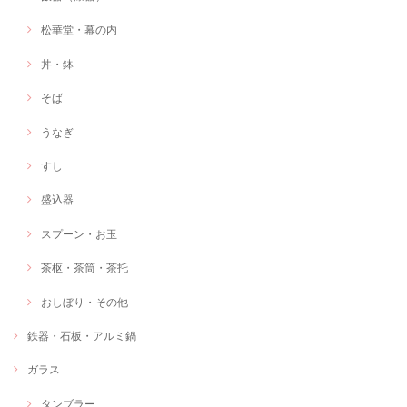
松華堂・幕の内
丼・鉢
そば
うなぎ
すし
盛込器
スプーン・お玉
茶枢・茶筒・茶托
おしぼり・その他
鉄器・石板・アルミ鍋
ガラス
タンブラー