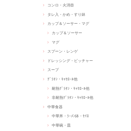
コンロ・火消壺
タレ入・かめ・すり鉢
カップ＆ソーサー・マグ
カップ＆ソーサー
マグ
スプーン・レンゲ
ドレッシング・ピッチャー
スープ
ｸﾞﾗﾀﾝ・ｷｬｾﾛｰﾙ他
耐熱ｸﾞﾗﾀﾝ・ｷｬｾﾛｰﾙ他
非耐熱ｸﾞﾗﾀﾝ・ｷｬｾﾛｰﾙ他
中華食器
中華丼・ﾗｰﾒﾝ鉢・ｾｲﾛ
中華碗・皿