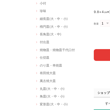
小付
珍味
9.8×4㎝
細長皿(大・中・小)
数量
楕円皿(大・中・小)
長角皿(大・中)
付出皿
焼物皿・焼物皿千代口付
仕切皿
のり皿・串焼皿
有田焼大皿
萬古焼大皿
丸皿(大・中・小)
ショップ
角皿(大・中・小)
す
変形皿(大・中・小)