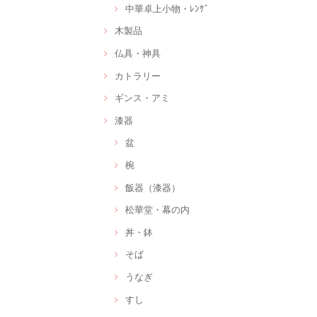
中華卓上小物・ﾚﾝｹﾞ
木製品
仏具・神具
カトラリー
ギンス・アミ
漆器
盆
椀
飯器（漆器）
松華堂・幕の内
丼・鉢
そば
うなぎ
すし