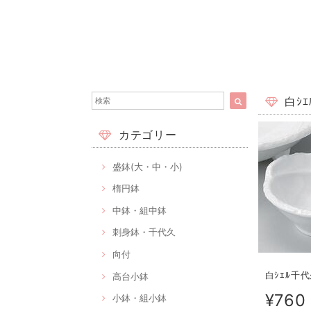
白ｼｴ
カテゴリー
盛鉢(大・中・小)
楕円鉢
中鉢・組中鉢
刺身鉢・千代久
向付
白ｼｴﾙ千代
高台小鉢
¥760
小鉢・組小鉢