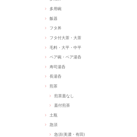
多用碗
飯器
フタ丼
フタ付大茶・大茶
毛料・大平・中平
ペア碗・ペア湯呑
寿司湯呑
長湯呑
煎茶
煎茶蓋なし
蓋付煎茶
土瓶
急須
急須(美濃・有田)