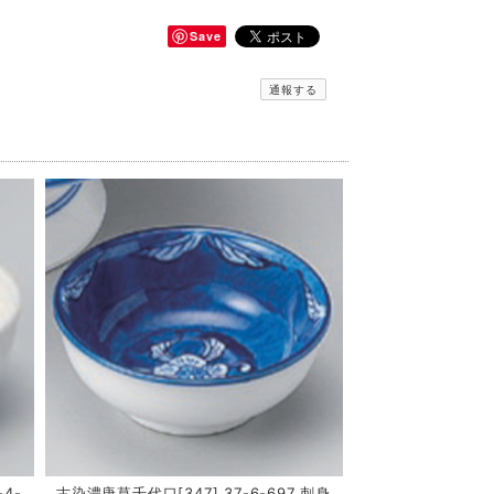
Save
通報する
-4-
古染濃唐草千代口[347] 37-6-697 刺身