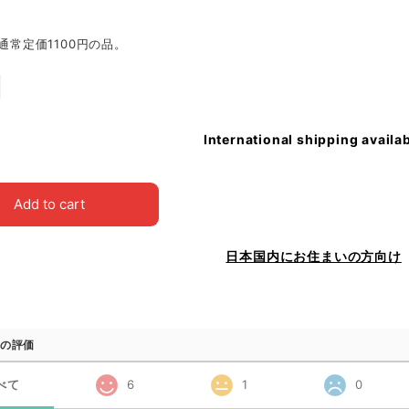
※通常定価1100円の品。
International shipping availa
Add to cart
日本国内にお住まいの方向け
の評価
べて
6
1
0