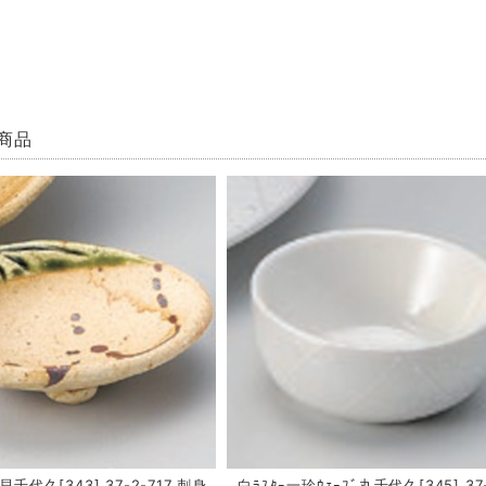
商品
千代久[343] 37-2-717 刺身
白ﾗｽﾀｰ一珍ｳｪｰﾌﾞ丸千代久[345] 37