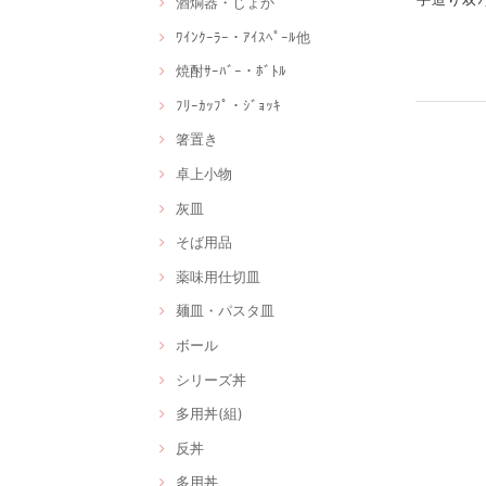
酒燗器・じょか
ﾜｲﾝｸｰﾗｰ・ｱｲｽﾍﾟｰﾙ他
焼酎ｻｰﾊﾞｰ・ﾎﾞﾄﾙ
ﾌﾘｰｶｯﾌﾟ・ｼﾞｮｯｷ
箸置き
卓上小物
灰皿
そば用品
薬味用仕切皿
麺皿・パスタ皿
ボール
シリーズ丼
多用丼(組)
反丼
多用丼