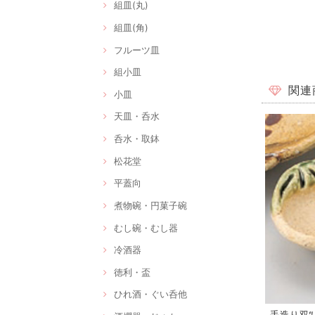
組皿(丸)
組皿(角)
フルーツ皿
組小皿
関連
小皿
天皿・呑水
呑水・取鉢
松花堂
平蓋向
煮物碗・円菓子碗
むし碗・むし器
冷酒器
徳利・盃
ひれ酒・ぐい呑他
手造り双ﾂ貝