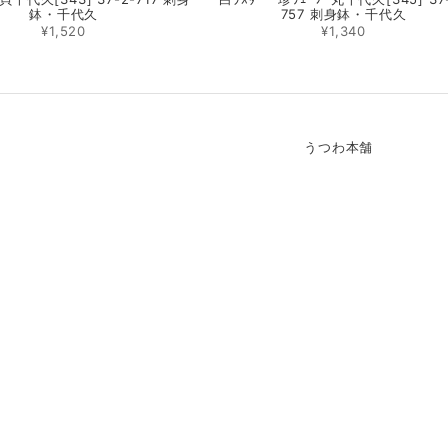
鉢・千代久
757 刺身鉢・千代久
¥1,520
¥1,340
うつわ本舗