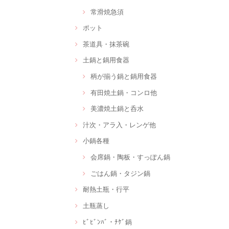
常滑焼急須
ポット
茶道具・抹茶碗
土鍋と鍋用食器
柄が揃う鍋と鍋用食器
有田焼土鍋・コンロ他
美濃焼土鍋と呑水
汁次・アラ入・レンゲ他
小鍋各種
会席鍋・陶板・すっぽん鍋
ごはん鍋・タジン鍋
耐熱土瓶・行平
土瓶蒸し
ﾋﾞﾋﾞﾝﾊﾞ・ﾁｹﾞ鍋