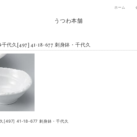
ホーム
うつわ本舗
ﾙ千代久[497] 41-18-677 刺身鉢・千代久
久[497] 41-18-677 刺身鉢・千代久