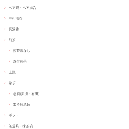
ペア碗・ペア湯呑
寿司湯呑
長湯呑
煎茶
煎茶蓋なし
蓋付煎茶
土瓶
急須
急須(美濃・有田)
常滑焼急須
ポット
茶道具・抹茶碗