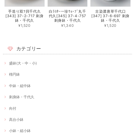
手造り双ﾂ貝千代久
白ﾗｽﾀｰ一珍ｳｪｰﾌﾞ丸千
古染濃唐草千代口
[343] 37-2-717 刺身
代久[345] 37-4-757
[347] 37-6-697 刺身
鉢・千代久
刺身鉢・千代久
鉢・千代久
¥1,520
¥1,340
¥1,520
カテゴリー
盛鉢(大・中・小)
楕円鉢
中鉢・組中鉢
刺身鉢・千代久
向付
高台小鉢
小鉢・組小鉢