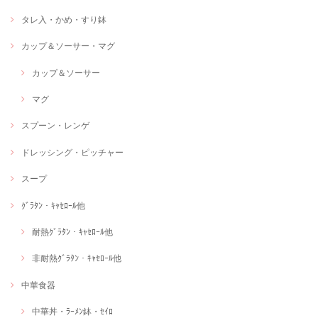
タレ入・かめ・すり鉢
カップ＆ソーサー・マグ
カップ＆ソーサー
マグ
スプーン・レンゲ
ドレッシング・ピッチャー
スープ
ｸﾞﾗﾀﾝ・ｷｬｾﾛｰﾙ他
耐熱ｸﾞﾗﾀﾝ・ｷｬｾﾛｰﾙ他
非耐熱ｸﾞﾗﾀﾝ・ｷｬｾﾛｰﾙ他
中華食器
中華丼・ﾗｰﾒﾝ鉢・ｾｲﾛ