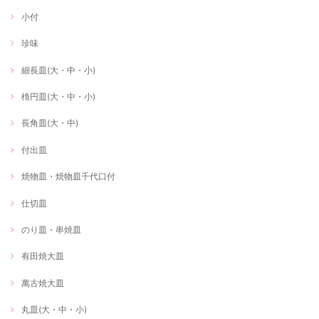
小付
珍味
細長皿(大・中・小)
楕円皿(大・中・小)
長角皿(大・中)
付出皿
焼物皿・焼物皿千代口付
仕切皿
のり皿・串焼皿
有田焼大皿
萬古焼大皿
丸皿(大・中・小)