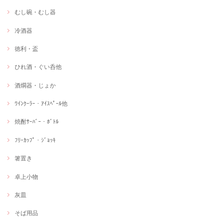
むし碗・むし器
冷酒器
徳利・盃
ひれ酒・ぐい呑他
酒燗器・じょか
ﾜｲﾝｸｰﾗｰ・ｱｲｽﾍﾟｰﾙ他
焼酎ｻｰﾊﾞｰ・ﾎﾞﾄﾙ
ﾌﾘｰｶｯﾌﾟ・ｼﾞｮｯｷ
箸置き
卓上小物
灰皿
そば用品