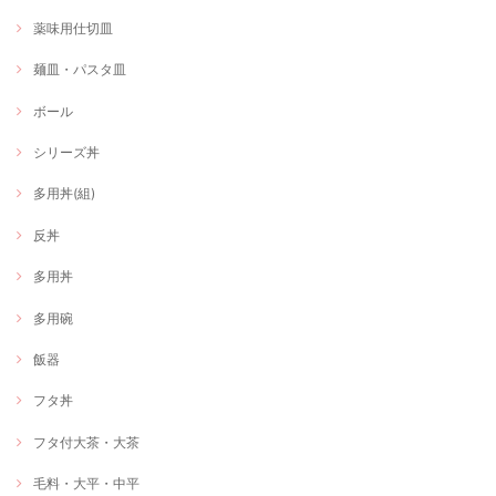
薬味用仕切皿
麺皿・パスタ皿
ボール
シリーズ丼
多用丼(組)
反丼
多用丼
多用碗
飯器
フタ丼
フタ付大茶・大茶
毛料・大平・中平