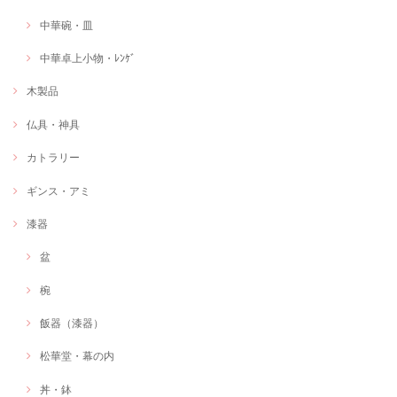
中華碗・皿
中華卓上小物・ﾚﾝｹﾞ
木製品
仏具・神具
カトラリー
ギンス・アミ
漆器
盆
椀
飯器（漆器）
松華堂・幕の内
丼・鉢