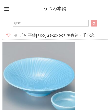
うつわ本舗
ﾄﾙｺﾌﾞﾙｰ平鉢[500] 41-21-697 刺身鉢・千代久