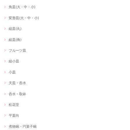
角皿(大・中・小)
変形皿(大・中・小)
組皿(丸)
組皿(角)
フルーツ皿
組小皿
小皿
天皿・呑水
呑水・取鉢
松花堂
平蓋向
煮物碗・円菓子碗