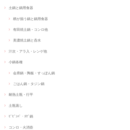
土鍋と鍋用食器
柄が揃う鍋と鍋用食器
有田焼土鍋・コンロ他
美濃焼土鍋と呑水
汁次・アラ入・レンゲ他
小鍋各種
会席鍋・陶板・すっぽん鍋
ごはん鍋・タジン鍋
耐熱土瓶・行平
土瓶蒸し
ﾋﾞﾋﾞﾝﾊﾞ・ﾁｹﾞ鍋
コンロ・火消壺