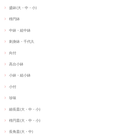
盛鉢(大・中・小)
楕円鉢
中鉢・組中鉢
刺身鉢・千代久
向付
高台小鉢
小鉢・組小鉢
小付
珍味
細長皿(大・中・小)
楕円皿(大・中・小)
長角皿(大・中)