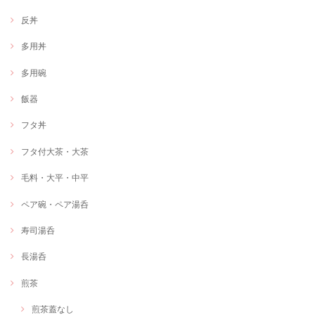
反丼
多用丼
多用碗
飯器
フタ丼
フタ付大茶・大茶
毛料・大平・中平
ペア碗・ペア湯呑
寿司湯呑
長湯呑
煎茶
煎茶蓋なし