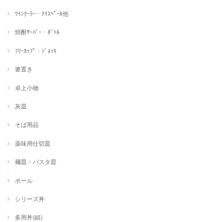
ﾜｲﾝｸｰﾗｰ・ｱｲｽﾍﾟｰﾙ他
焼酎ｻｰﾊﾞｰ・ﾎﾞﾄﾙ
ﾌﾘｰｶｯﾌﾟ・ｼﾞｮｯｷ
箸置き
卓上小物
灰皿
そば用品
薬味用仕切皿
麺皿・パスタ皿
ボール
シリーズ丼
多用丼(組)