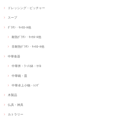
ドレッシング・ピッチャー
スープ
ｸﾞﾗﾀﾝ・ｷｬｾﾛｰﾙ他
耐熱ｸﾞﾗﾀﾝ・ｷｬｾﾛｰﾙ他
非耐熱ｸﾞﾗﾀﾝ・ｷｬｾﾛｰﾙ他
中華食器
中華丼・ﾗｰﾒﾝ鉢・ｾｲﾛ
中華碗・皿
中華卓上小物・ﾚﾝｹﾞ
木製品
仏具・神具
カトラリー