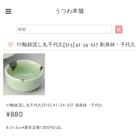
うつわ本舗
ﾋﾜ釉錆流し丸千代久[513] 41-34-527 刺身鉢・千代久
ﾋﾜ釉錆流し丸千代久[513] 41-34-527 刺身鉢・千代久
¥880
6.3×3㎝※通常定価1265円の品。