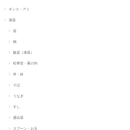
ギンス・アミ
漆器
盆
椀
飯器（漆器）
松華堂・幕の内
丼・鉢
そば
うなぎ
すし
盛込器
スプーン・お玉