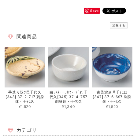
Save
通報する
関連商品
手造り双ﾂ貝千代久
白ﾗｽﾀｰ一珍ｳｪｰﾌﾞ丸千
古染濃唐草千代口
[343] 37-2-717 刺身
代久[345] 37-4-757
[347] 37-6-697 刺身
鉢・千代久
刺身鉢・千代久
鉢・千代久
¥1,520
¥1,340
¥1,520
カテゴリー