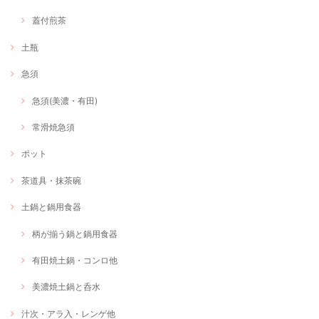
蓋付煎茶
土瓶
急須
急須(美濃・有田)
常滑焼急須
ポット
茶道具・抹茶碗
土鍋と鍋用食器
柄が揃う鍋と鍋用食器
有田焼土鍋・コンロ他
美濃焼土鍋と呑水
汁次・アラ入・レンゲ他