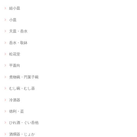
組小皿
小皿
天皿・呑水
呑水・取鉢
松花堂
平蓋向
煮物碗・円菓子碗
むし碗・むし器
冷酒器
徳利・盃
ひれ酒・ぐい呑他
酒燗器・じょか