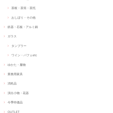
茶枢・茶筒・茶托
おしぼり・その他
鉄器・石板・アルミ鍋
ガラス
タンブラー
ワイン・パフェetc
ゆかた・履物
業務用家具
消耗品
演出小物・花器
今季特価品
OUTLET