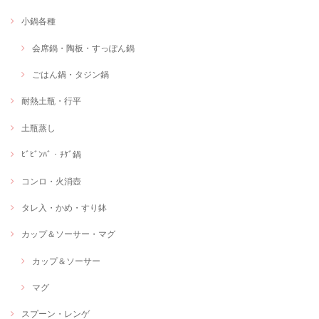
小鍋各種
会席鍋・陶板・すっぽん鍋
ごはん鍋・タジン鍋
耐熱土瓶・行平
土瓶蒸し
ﾋﾞﾋﾞﾝﾊﾞ・ﾁｹﾞ鍋
コンロ・火消壺
タレ入・かめ・すり鉢
カップ＆ソーサー・マグ
カップ＆ソーサー
マグ
スプーン・レンゲ