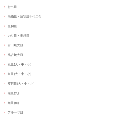
付出皿
焼物皿・焼物皿千代口付
仕切皿
のり皿・串焼皿
有田焼大皿
萬古焼大皿
丸皿(大・中・小)
角皿(大・中・小)
変形皿(大・中・小)
組皿(丸)
組皿(角)
フルーツ皿