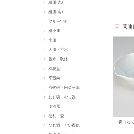
組皿(丸)
組皿(角)
フルーツ皿
関連
組小皿
小皿
天皿・呑水
呑水・取鉢
松花堂
平蓋向
煮物碗・円菓子碗
むし碗・むし器
冷酒器
徳利・盃
青白なで型
ひれ酒・ぐい呑他