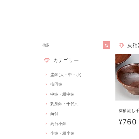
灰釉流
カテゴリー
盛鉢(大・中・小)
楕円鉢
中鉢・組中鉢
刺身鉢・千代久
灰釉流し千代
向付
¥760
高台小鉢
小鉢・組小鉢