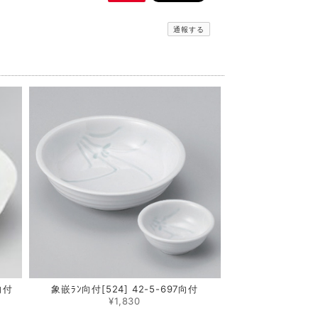
通報する
向付
象嵌ﾗﾝ向付[524] 42-5-697向付
¥1,830