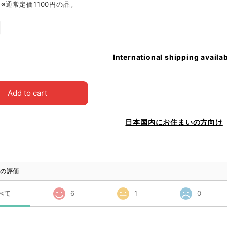
2㎝※通常定価1100円の品。
International shipping availa
Add to cart
日本国内にお住まいの方向け
の評価
べて
6
1
0