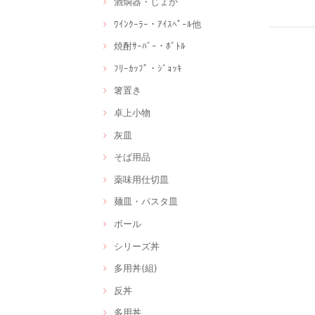
酒燗器・じょか
ﾜｲﾝｸｰﾗｰ・ｱｲｽﾍﾟｰﾙ他
焼酎ｻｰﾊﾞｰ・ﾎﾞﾄﾙ
ﾌﾘｰｶｯﾌﾟ・ｼﾞｮｯｷ
箸置き
卓上小物
灰皿
そば用品
薬味用仕切皿
麺皿・パスタ皿
ボール
シリーズ丼
多用丼(組)
反丼
多用丼