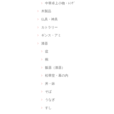
中華卓上小物・ﾚﾝｹﾞ
木製品
仏具・神具
カトラリー
ギンス・アミ
漆器
盆
椀
飯器（漆器）
松華堂・幕の内
丼・鉢
そば
うなぎ
すし