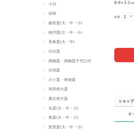
8.6×3.
小付
珍味
数量
細長皿(大・中・小)
楕円皿(大・中・小)
長角皿(大・中)
付出皿
焼物皿・焼物皿千代口付
仕切皿
のり皿・串焼皿
有田焼大皿
萬古焼大皿
ショップ
丸皿(大・中・小)
す
角皿(大・中・小)
変形皿(大・中・小)