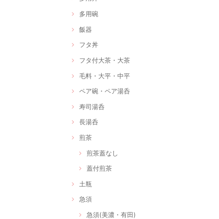
多用碗
飯器
フタ丼
フタ付大茶・大茶
毛料・大平・中平
ペア碗・ペア湯呑
寿司湯呑
長湯呑
煎茶
煎茶蓋なし
蓋付煎茶
土瓶
急須
急須(美濃・有田)