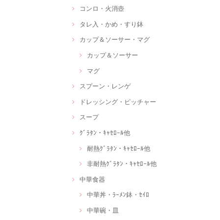
コンロ・火消壺
タレ入・かめ・すり鉢
カップ＆ソーサー・マグ
カップ＆ソーサー
マグ
スプーン・レンゲ
ドレッシング・ピッチャー
スープ
ｸﾞﾗﾀﾝ・ｷｬｾﾛｰﾙ他
耐熱ｸﾞﾗﾀﾝ・ｷｬｾﾛｰﾙ他
非耐熱ｸﾞﾗﾀﾝ・ｷｬｾﾛｰﾙ他
中華食器
中華丼・ﾗｰﾒﾝ鉢・ｾｲﾛ
中華碗・皿