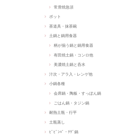
常滑焼急須
ポット
茶道具・抹茶碗
土鍋と鍋用食器
柄が揃う鍋と鍋用食器
有田焼土鍋・コンロ他
美濃焼土鍋と呑水
汁次・アラ入・レンゲ他
小鍋各種
会席鍋・陶板・すっぽん鍋
ごはん鍋・タジン鍋
耐熱土瓶・行平
土瓶蒸し
ﾋﾞﾋﾞﾝﾊﾞ・ﾁｹﾞ鍋