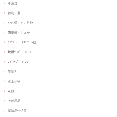
冷酒器
徳利・盃
ひれ酒・ぐい呑他
酒燗器・じょか
ﾜｲﾝｸｰﾗｰ・ｱｲｽﾍﾟｰﾙ他
焼酎ｻｰﾊﾞｰ・ﾎﾞﾄﾙ
ﾌﾘｰｶｯﾌﾟ・ｼﾞｮｯｷ
箸置き
卓上小物
灰皿
そば用品
薬味用仕切皿