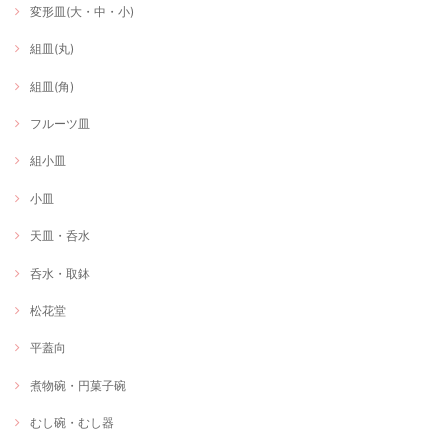
変形皿(大・中・小)
組皿(丸)
組皿(角)
フルーツ皿
組小皿
小皿
天皿・呑水
呑水・取鉢
松花堂
平蓋向
煮物碗・円菓子碗
むし碗・むし器