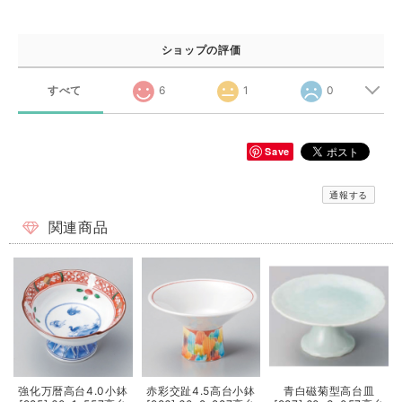
ショップの評価
すべて
6
1
0
Save
通報する
関連商品
強化万暦高台4.0小鉢
赤彩交趾4.5高台小鉢
青白磁菊型高台皿