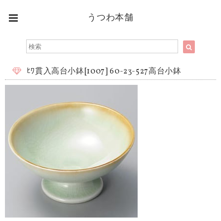
うつわ本舗
ﾋﾜ貫入高台小鉢[1007] 60-23-527高台小鉢