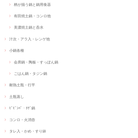
柄が揃う鍋と鍋用食器
有田焼土鍋・コンロ他
美濃焼土鍋と呑水
汁次・アラ入・レンゲ他
小鍋各種
会席鍋・陶板・すっぽん鍋
ごはん鍋・タジン鍋
耐熱土瓶・行平
土瓶蒸し
ﾋﾞﾋﾞﾝﾊﾞ・ﾁｹﾞ鍋
コンロ・火消壺
タレ入・かめ・すり鉢