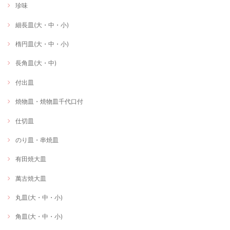
珍味
細長皿(大・中・小)
楕円皿(大・中・小)
長角皿(大・中)
付出皿
焼物皿・焼物皿千代口付
仕切皿
のり皿・串焼皿
有田焼大皿
萬古焼大皿
丸皿(大・中・小)
角皿(大・中・小)