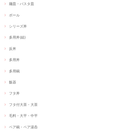
麺皿・パスタ皿
ボール
シリーズ丼
多用丼(組)
反丼
多用丼
多用碗
飯器
フタ丼
フタ付大茶・大茶
毛料・大平・中平
ペア碗・ペア湯呑