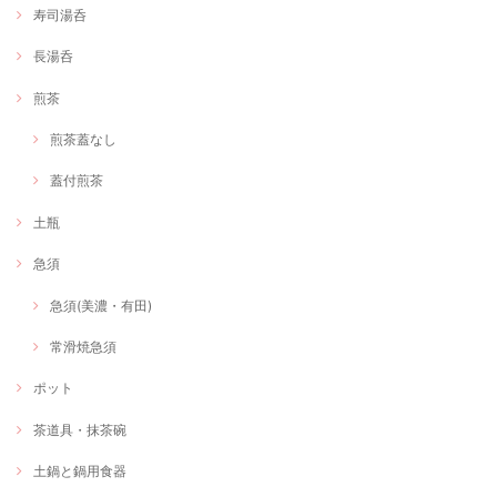
寿司湯呑
長湯呑
煎茶
煎茶蓋なし
蓋付煎茶
土瓶
急須
急須(美濃・有田)
常滑焼急須
ポット
茶道具・抹茶碗
土鍋と鍋用食器