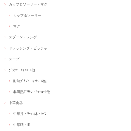
カップ＆ソーサー・マグ
カップ＆ソーサー
マグ
スプーン・レンゲ
ドレッシング・ピッチャー
スープ
ｸﾞﾗﾀﾝ・ｷｬｾﾛｰﾙ他
耐熱ｸﾞﾗﾀﾝ・ｷｬｾﾛｰﾙ他
非耐熱ｸﾞﾗﾀﾝ・ｷｬｾﾛｰﾙ他
中華食器
中華丼・ﾗｰﾒﾝ鉢・ｾｲﾛ
中華碗・皿