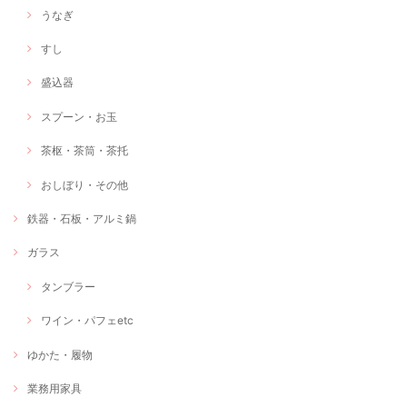
うなぎ
すし
盛込器
スプーン・お玉
茶枢・茶筒・茶托
おしぼり・その他
鉄器・石板・アルミ鍋
ガラス
タンブラー
ワイン・パフェetc
ゆかた・履物
業務用家具