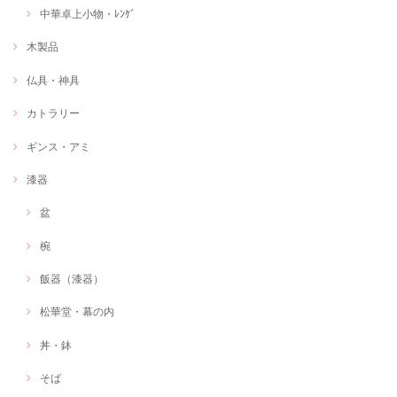
中華卓上小物・ﾚﾝｹﾞ
木製品
仏具・神具
カトラリー
ギンス・アミ
漆器
盆
椀
飯器（漆器）
松華堂・幕の内
丼・鉢
そば