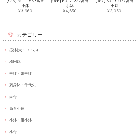
[985] 60-1-557高台
[986] 60-2-287高台
[987] 60-3-057高台
小鉢
小鉢
小鉢
¥3,660
¥4,650
¥3,050
カテゴリー
盛鉢(大・中・小)
楕円鉢
中鉢・組中鉢
刺身鉢・千代久
向付
高台小鉢
小鉢・組小鉢
小付