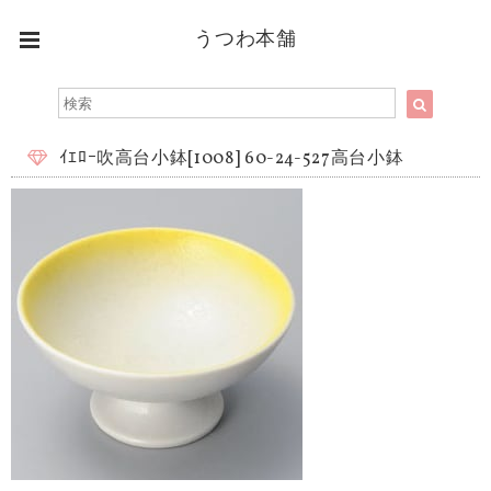
うつわ本舗
ｲｴﾛｰ吹高台小鉢[1008] 60-24-527高台小鉢