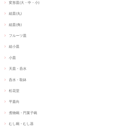
変形皿(大・中・小)
組皿(丸)
組皿(角)
フルーツ皿
組小皿
小皿
天皿・呑水
呑水・取鉢
松花堂
平蓋向
煮物碗・円菓子碗
むし碗・むし器