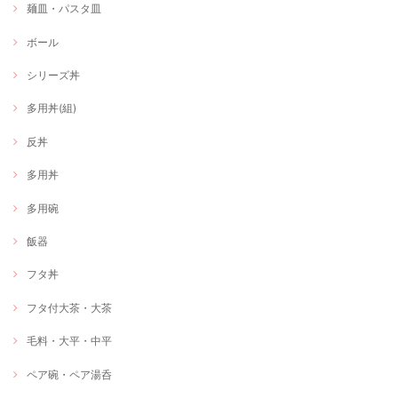
麺皿・パスタ皿
ボール
シリーズ丼
多用丼(組)
反丼
多用丼
多用碗
飯器
フタ丼
フタ付大茶・大茶
毛料・大平・中平
ペア碗・ペア湯呑