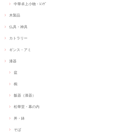
中華卓上小物・ﾚﾝｹﾞ
木製品
仏具・神具
カトラリー
ギンス・アミ
漆器
盆
椀
飯器（漆器）
松華堂・幕の内
丼・鉢
そば