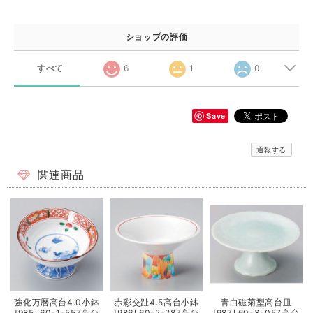
ショップの評価
すべて
6
1
0
Save
通報する
関連商品
強化万暦高台4.0小鉢
赤彩交趾4.5高台小鉢
青白磁菊型高台皿
[985] 60-1-557高台
[986] 60-2-287高台
[987] 60-3-057高台