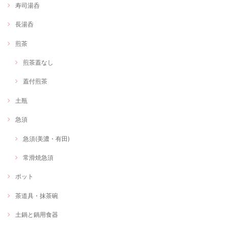
寿司湯呑
長湯呑
煎茶
煎茶蓋なし
蓋付煎茶
土瓶
急須
急須(美濃・有田)
常滑焼急須
ポット
茶道具・抹茶碗
土鍋と鍋用食器