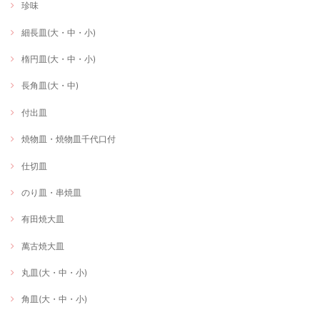
珍味
細長皿(大・中・小)
楕円皿(大・中・小)
長角皿(大・中)
付出皿
焼物皿・焼物皿千代口付
仕切皿
のり皿・串焼皿
有田焼大皿
萬古焼大皿
丸皿(大・中・小)
角皿(大・中・小)