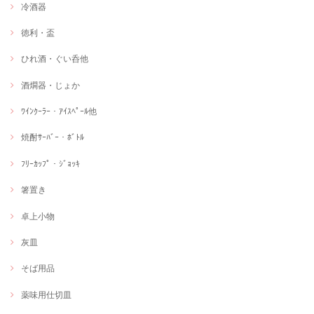
冷酒器
徳利・盃
ひれ酒・ぐい呑他
酒燗器・じょか
ﾜｲﾝｸｰﾗｰ・ｱｲｽﾍﾟｰﾙ他
焼酎ｻｰﾊﾞｰ・ﾎﾞﾄﾙ
ﾌﾘｰｶｯﾌﾟ・ｼﾞｮｯｷ
箸置き
卓上小物
灰皿
そば用品
薬味用仕切皿