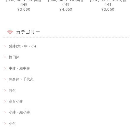
小鉢
小鉢
小鉢
¥3,660
¥4,650
¥3,050
カテゴリー
盛鉢(大・中・小)
楕円鉢
中鉢・組中鉢
刺身鉢・千代久
向付
高台小鉢
小鉢・組小鉢
小付