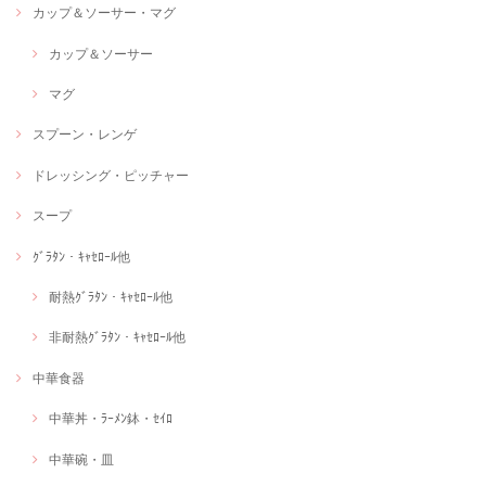
カップ＆ソーサー・マグ
カップ＆ソーサー
マグ
スプーン・レンゲ
ドレッシング・ピッチャー
スープ
ｸﾞﾗﾀﾝ・ｷｬｾﾛｰﾙ他
耐熱ｸﾞﾗﾀﾝ・ｷｬｾﾛｰﾙ他
非耐熱ｸﾞﾗﾀﾝ・ｷｬｾﾛｰﾙ他
中華食器
中華丼・ﾗｰﾒﾝ鉢・ｾｲﾛ
中華碗・皿