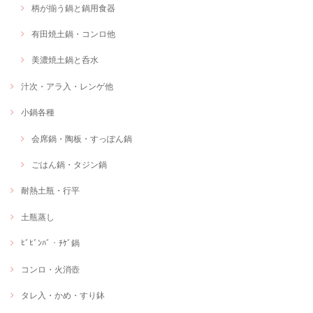
柄が揃う鍋と鍋用食器
有田焼土鍋・コンロ他
美濃焼土鍋と呑水
汁次・アラ入・レンゲ他
小鍋各種
会席鍋・陶板・すっぽん鍋
ごはん鍋・タジン鍋
耐熱土瓶・行平
土瓶蒸し
ﾋﾞﾋﾞﾝﾊﾞ・ﾁｹﾞ鍋
コンロ・火消壺
タレ入・かめ・すり鉢