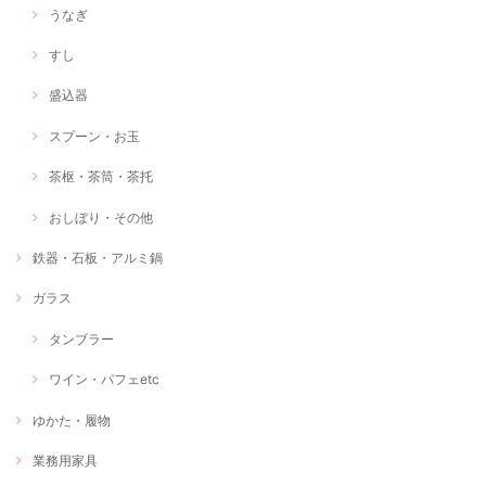
うなぎ
すし
盛込器
スプーン・お玉
茶枢・茶筒・茶托
おしぼり・その他
鉄器・石板・アルミ鍋
ガラス
タンブラー
ワイン・パフェetc
ゆかた・履物
業務用家具