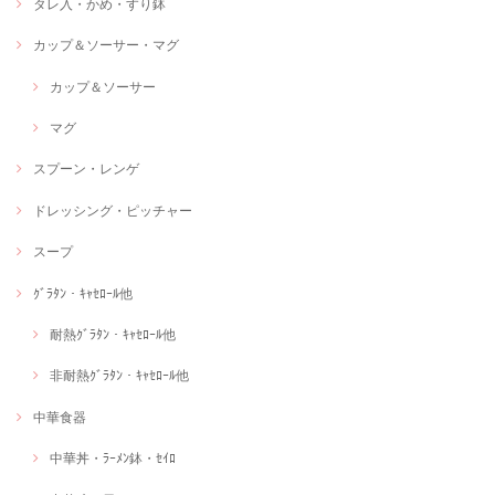
タレ入・かめ・すり鉢
カップ＆ソーサー・マグ
カップ＆ソーサー
マグ
スプーン・レンゲ
ドレッシング・ピッチャー
スープ
ｸﾞﾗﾀﾝ・ｷｬｾﾛｰﾙ他
耐熱ｸﾞﾗﾀﾝ・ｷｬｾﾛｰﾙ他
非耐熱ｸﾞﾗﾀﾝ・ｷｬｾﾛｰﾙ他
中華食器
中華丼・ﾗｰﾒﾝ鉢・ｾｲﾛ