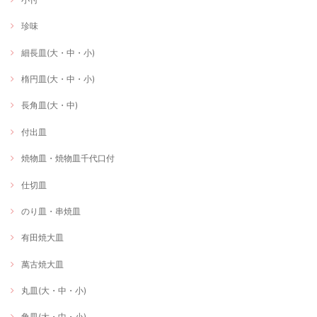
珍味
細長皿(大・中・小)
楕円皿(大・中・小)
長角皿(大・中)
付出皿
焼物皿・焼物皿千代口付
仕切皿
のり皿・串焼皿
有田焼大皿
萬古焼大皿
丸皿(大・中・小)
角皿(大・中・小)