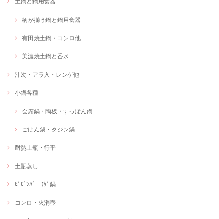
土鍋と鍋用食器
柄が揃う鍋と鍋用食器
有田焼土鍋・コンロ他
美濃焼土鍋と呑水
汁次・アラ入・レンゲ他
小鍋各種
会席鍋・陶板・すっぽん鍋
ごはん鍋・タジン鍋
耐熱土瓶・行平
土瓶蒸し
ﾋﾞﾋﾞﾝﾊﾞ・ﾁｹﾞ鍋
コンロ・火消壺