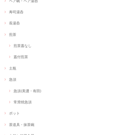
ペア碗・ペア湯呑
寿司湯呑
長湯呑
煎茶
煎茶蓋なし
蓋付煎茶
土瓶
急須
急須(美濃・有田)
常滑焼急須
ポット
茶道具・抹茶碗