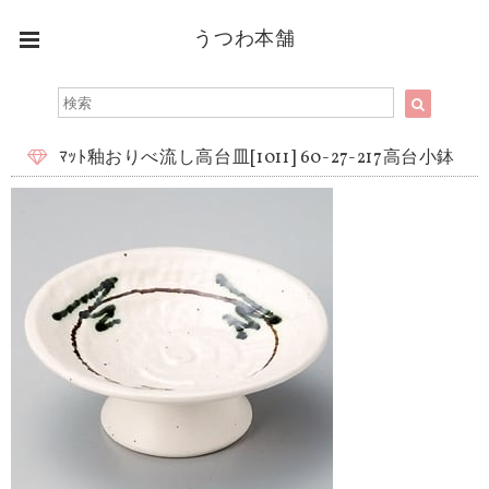
うつわ本舗
ﾏｯﾄ釉おりべ流し高台皿[1011] 60-27-217高台小鉢