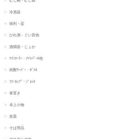
むし碗・むし器
冷酒器
徳利・盃
ひれ酒・ぐい呑他
酒燗器・じょか
ﾜｲﾝｸｰﾗｰ・ｱｲｽﾍﾟｰﾙ他
焼酎ｻｰﾊﾞｰ・ﾎﾞﾄﾙ
ﾌﾘｰｶｯﾌﾟ・ｼﾞｮｯｷ
箸置き
卓上小物
灰皿
そば用品