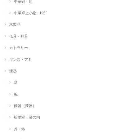
中華碗・皿
中華卓上小物・ﾚﾝｹﾞ
木製品
仏具・神具
カトラリー
ギンス・アミ
漆器
盆
椀
飯器（漆器）
松華堂・幕の内
丼・鉢