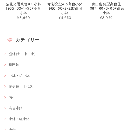
強化万暦高台4.0小鉢
赤彩交趾4.5高台小鉢
青白磁菊型高台皿
[985] 60-1-557高台
[986] 60-2-287高台
[987] 60-3-057高台
小鉢
小鉢
小鉢
¥3,660
¥4,650
¥3,050
カテゴリー
盛鉢(大・中・小)
楕円鉢
中鉢・組中鉢
刺身鉢・千代久
向付
高台小鉢
小鉢・組小鉢
小付