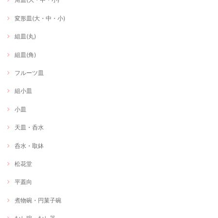
変形皿(大・中・小)
組皿(丸)
組皿(角)
フルーツ皿
組小皿
小皿
天皿・呑水
呑水・取鉢
松花堂
平蓋向
煮物碗・円菓子碗