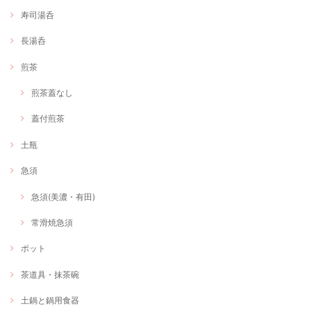
寿司湯呑
長湯呑
煎茶
煎茶蓋なし
蓋付煎茶
土瓶
急須
急須(美濃・有田)
常滑焼急須
ポット
茶道具・抹茶碗
土鍋と鍋用食器