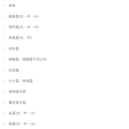
珍味
細長皿(大・中・小)
楕円皿(大・中・小)
長角皿(大・中)
付出皿
焼物皿・焼物皿千代口付
仕切皿
のり皿・串焼皿
有田焼大皿
萬古焼大皿
丸皿(大・中・小)
角皿(大・中・小)