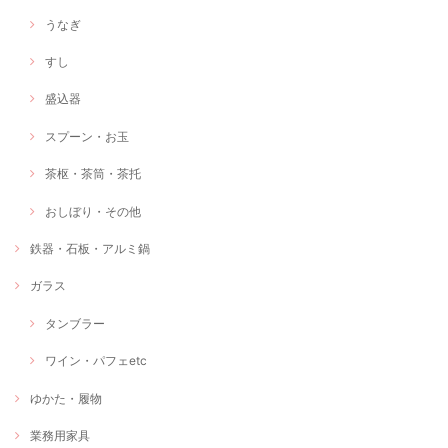
うなぎ
すし
盛込器
スプーン・お玉
茶枢・茶筒・茶托
おしぼり・その他
鉄器・石板・アルミ鍋
ガラス
タンブラー
ワイン・パフェetc
ゆかた・履物
業務用家具