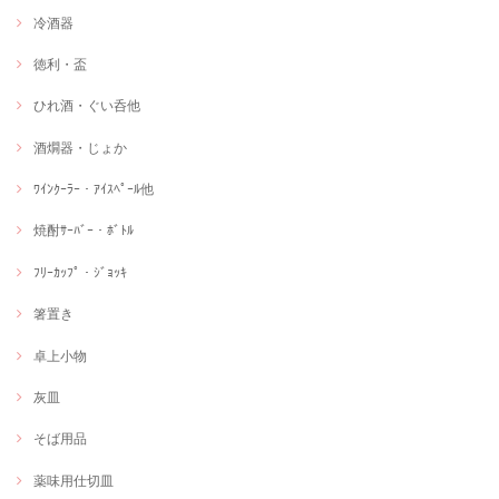
冷酒器
徳利・盃
ひれ酒・ぐい呑他
酒燗器・じょか
ﾜｲﾝｸｰﾗｰ・ｱｲｽﾍﾟｰﾙ他
焼酎ｻｰﾊﾞｰ・ﾎﾞﾄﾙ
ﾌﾘｰｶｯﾌﾟ・ｼﾞｮｯｷ
箸置き
卓上小物
灰皿
そば用品
薬味用仕切皿