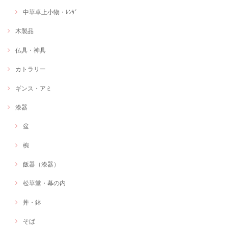
中華卓上小物・ﾚﾝｹﾞ
木製品
仏具・神具
カトラリー
ギンス・アミ
漆器
盆
椀
飯器（漆器）
松華堂・幕の内
丼・鉢
そば