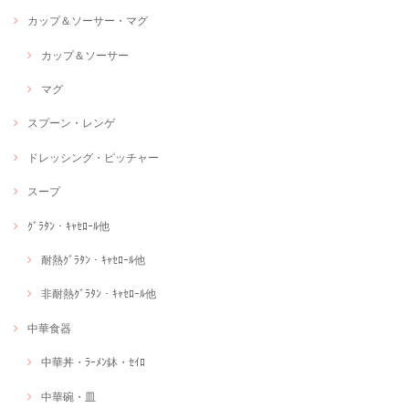
カップ＆ソーサー・マグ
カップ＆ソーサー
マグ
スプーン・レンゲ
ドレッシング・ピッチャー
スープ
ｸﾞﾗﾀﾝ・ｷｬｾﾛｰﾙ他
耐熱ｸﾞﾗﾀﾝ・ｷｬｾﾛｰﾙ他
非耐熱ｸﾞﾗﾀﾝ・ｷｬｾﾛｰﾙ他
中華食器
中華丼・ﾗｰﾒﾝ鉢・ｾｲﾛ
中華碗・皿