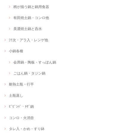
柄が揃う鍋と鍋用食器
有田焼土鍋・コンロ他
美濃焼土鍋と呑水
汁次・アラ入・レンゲ他
小鍋各種
会席鍋・陶板・すっぽん鍋
ごはん鍋・タジン鍋
耐熱土瓶・行平
土瓶蒸し
ﾋﾞﾋﾞﾝﾊﾞ・ﾁｹﾞ鍋
コンロ・火消壺
タレ入・かめ・すり鉢