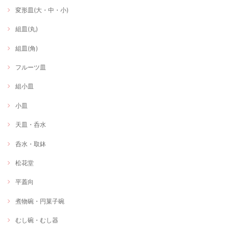
変形皿(大・中・小)
組皿(丸)
組皿(角)
フルーツ皿
組小皿
小皿
天皿・呑水
呑水・取鉢
松花堂
平蓋向
煮物碗・円菓子碗
むし碗・むし器