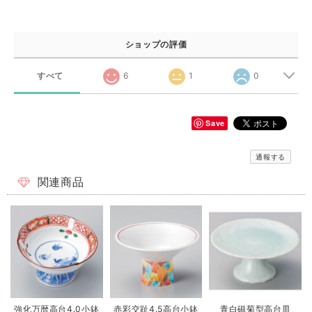
ショップの評価
すべて
6
1
0
Save
通報する
関連商品
強化万暦高台4.0小鉢
赤彩交趾4.5高台小鉢
青白磁菊型高台皿