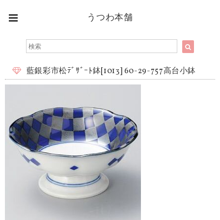
うつわ本舗
藍銀彩市松ﾃﾞｻﾞｰﾄ鉢[1013] 60-29-757高台小鉢