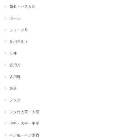
麺皿・パスタ皿
ボール
シリーズ丼
多用丼(組)
反丼
多用丼
多用碗
飯器
フタ丼
フタ付大茶・大茶
毛料・大平・中平
ペア碗・ペア湯呑