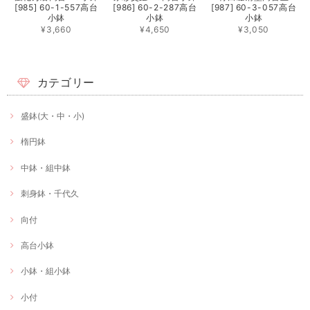
[985] 60-1-557高台
[986] 60-2-287高台
[987] 60-3-057高台
小鉢
小鉢
小鉢
¥3,660
¥4,650
¥3,050
カテゴリー
盛鉢(大・中・小)
楕円鉢
中鉢・組中鉢
刺身鉢・千代久
向付
高台小鉢
小鉢・組小鉢
小付