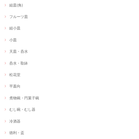
組皿(角)
フルーツ皿
組小皿
小皿
天皿・呑水
呑水・取鉢
松花堂
平蓋向
煮物碗・円菓子碗
むし碗・むし器
冷酒器
徳利・盃