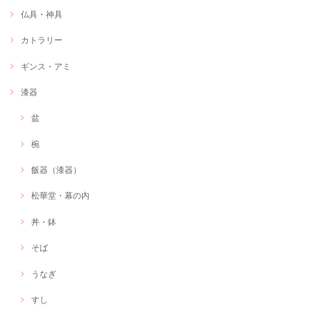
仏具・神具
カトラリー
ギンス・アミ
漆器
盆
椀
飯器（漆器）
松華堂・幕の内
丼・鉢
そば
うなぎ
すし