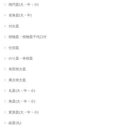
楕円皿(大・中・小)
長角皿(大・中)
付出皿
焼物皿・焼物皿千代口付
仕切皿
のり皿・串焼皿
有田焼大皿
萬古焼大皿
丸皿(大・中・小)
角皿(大・中・小)
変形皿(大・中・小)
組皿(丸)