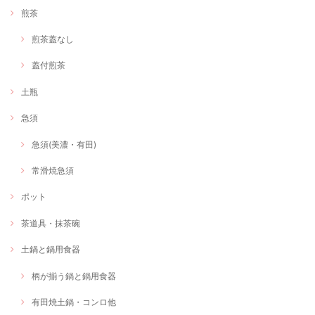
煎茶
煎茶蓋なし
蓋付煎茶
土瓶
急須
急須(美濃・有田)
常滑焼急須
ポット
茶道具・抹茶碗
土鍋と鍋用食器
柄が揃う鍋と鍋用食器
有田焼土鍋・コンロ他