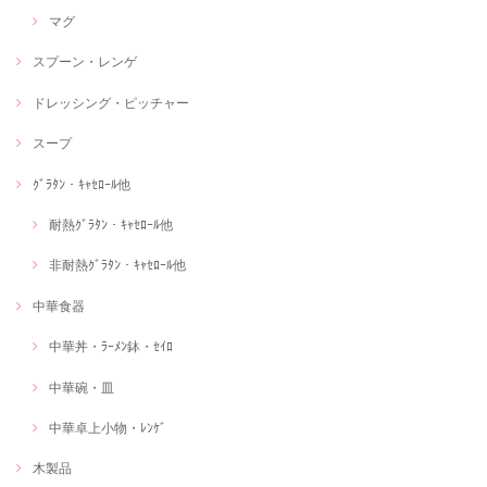
マグ
スプーン・レンゲ
ドレッシング・ピッチャー
スープ
ｸﾞﾗﾀﾝ・ｷｬｾﾛｰﾙ他
耐熱ｸﾞﾗﾀﾝ・ｷｬｾﾛｰﾙ他
非耐熱ｸﾞﾗﾀﾝ・ｷｬｾﾛｰﾙ他
中華食器
中華丼・ﾗｰﾒﾝ鉢・ｾｲﾛ
中華碗・皿
中華卓上小物・ﾚﾝｹﾞ
木製品