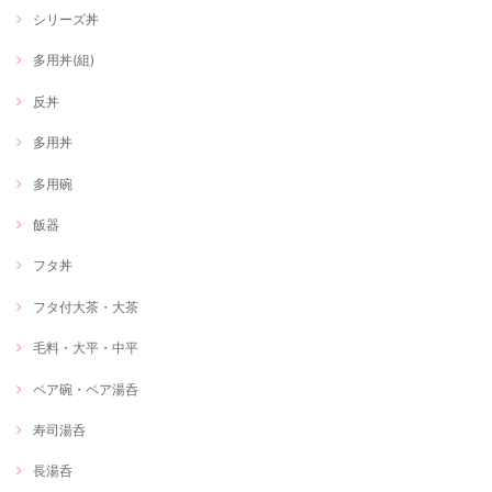
シリーズ丼
多用丼(組)
反丼
多用丼
多用碗
飯器
フタ丼
フタ付大茶・大茶
毛料・大平・中平
ペア碗・ペア湯呑
寿司湯呑
長湯呑