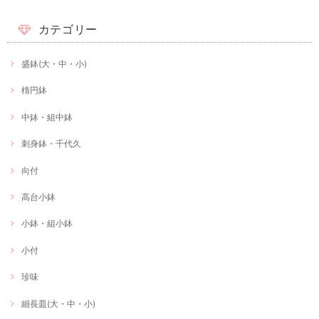
カテゴリー
盛鉢(大・中・小)
楕円鉢
中鉢・組中鉢
刺身鉢・千代久
向付
高台小鉢
小鉢・組小鉢
小付
珍味
細長皿(大・中・小)