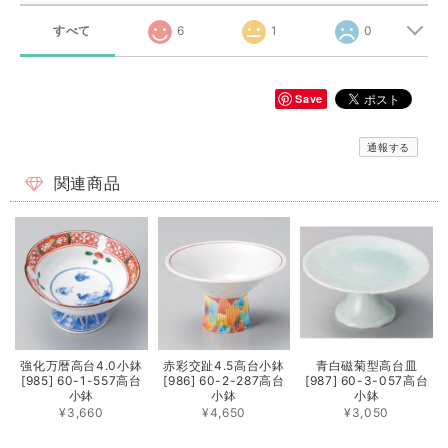
すべて
6
1
0
Save
通報する
関連商品
強化万暦高台4.0小鉢
赤彩交趾4.5高台小鉢
青白磁菊型高台皿
[985] 60-1-557高台
[986] 60-2-287高台
[987] 60-3-057高台
小鉢
小鉢
小鉢
¥3,660
¥4,650
¥3,050