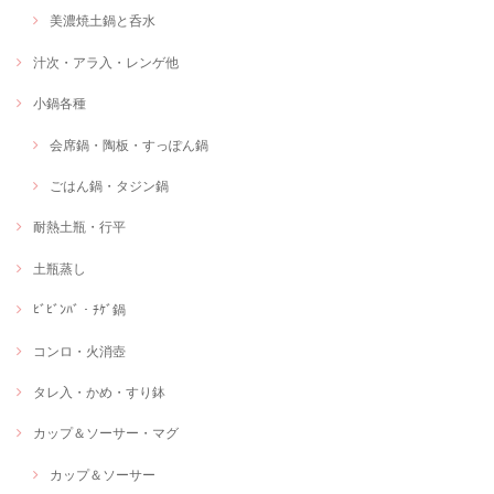
美濃焼土鍋と呑水
汁次・アラ入・レンゲ他
小鍋各種
会席鍋・陶板・すっぽん鍋
ごはん鍋・タジン鍋
耐熱土瓶・行平
土瓶蒸し
ﾋﾞﾋﾞﾝﾊﾞ・ﾁｹﾞ鍋
コンロ・火消壺
タレ入・かめ・すり鉢
カップ＆ソーサー・マグ
カップ＆ソーサー