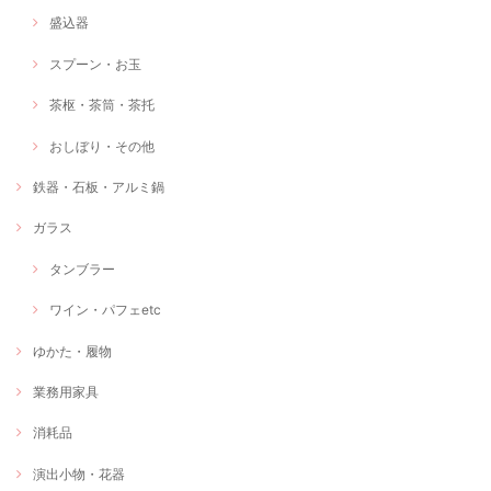
盛込器
スプーン・お玉
茶枢・茶筒・茶托
おしぼり・その他
鉄器・石板・アルミ鍋
ガラス
タンブラー
ワイン・パフェetc
ゆかた・履物
業務用家具
消耗品
演出小物・花器