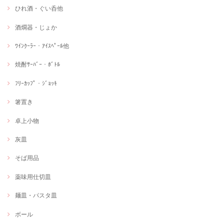
ひれ酒・ぐい呑他
酒燗器・じょか
ﾜｲﾝｸｰﾗｰ・ｱｲｽﾍﾟｰﾙ他
焼酎ｻｰﾊﾞｰ・ﾎﾞﾄﾙ
ﾌﾘｰｶｯﾌﾟ・ｼﾞｮｯｷ
箸置き
卓上小物
灰皿
そば用品
薬味用仕切皿
麺皿・パスタ皿
ボール