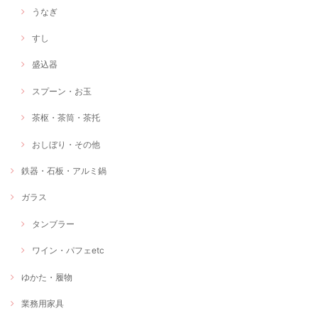
うなぎ
すし
盛込器
スプーン・お玉
茶枢・茶筒・茶托
おしぼり・その他
鉄器・石板・アルミ鍋
ガラス
タンブラー
ワイン・パフェetc
ゆかた・履物
業務用家具