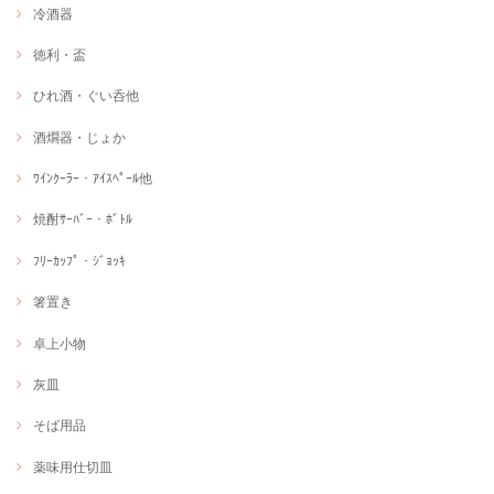
冷酒器
徳利・盃
ひれ酒・ぐい呑他
酒燗器・じょか
ﾜｲﾝｸｰﾗｰ・ｱｲｽﾍﾟｰﾙ他
焼酎ｻｰﾊﾞｰ・ﾎﾞﾄﾙ
ﾌﾘｰｶｯﾌﾟ・ｼﾞｮｯｷ
箸置き
卓上小物
灰皿
そば用品
薬味用仕切皿