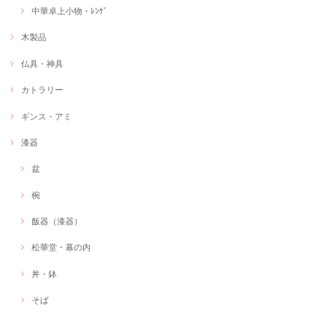
中華卓上小物・ﾚﾝｹﾞ
木製品
仏具・神具
カトラリー
ギンス・アミ
漆器
盆
椀
飯器（漆器）
松華堂・幕の内
丼・鉢
そば