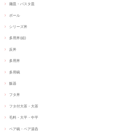
麺皿・パスタ皿
ボール
シリーズ丼
多用丼(組)
反丼
多用丼
多用碗
飯器
フタ丼
フタ付大茶・大茶
毛料・大平・中平
ペア碗・ペア湯呑