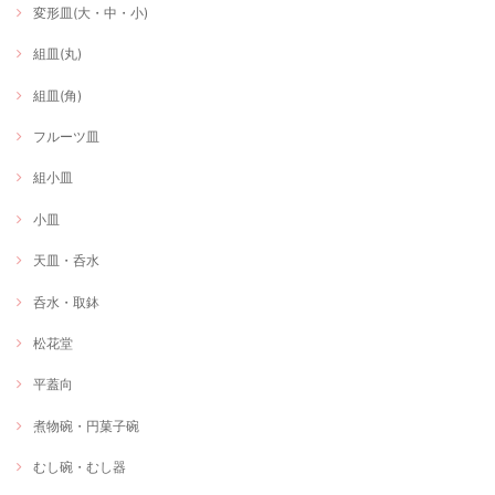
変形皿(大・中・小)
組皿(丸)
組皿(角)
フルーツ皿
組小皿
小皿
天皿・呑水
呑水・取鉢
松花堂
平蓋向
煮物碗・円菓子碗
むし碗・むし器