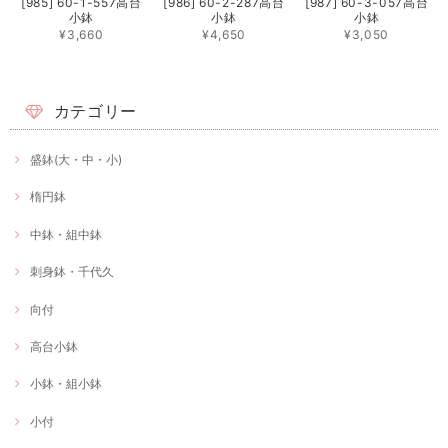
[985] 60-1-557高台
[986] 60-2-287高台
[987] 60-3-057高台
小鉢
小鉢
小鉢
¥3,660
¥4,650
¥3,050
カテゴリー
盛鉢(大・中・小)
楕円鉢
中鉢・組中鉢
刺身鉢・千代久
向付
高台小鉢
小鉢・組小鉢
小付