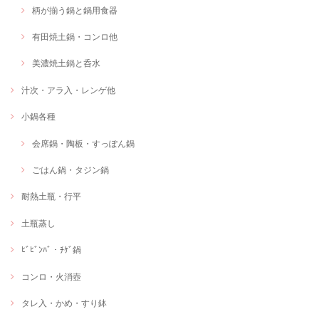
柄が揃う鍋と鍋用食器
有田焼土鍋・コンロ他
美濃焼土鍋と呑水
汁次・アラ入・レンゲ他
小鍋各種
会席鍋・陶板・すっぽん鍋
ごはん鍋・タジン鍋
耐熱土瓶・行平
土瓶蒸し
ﾋﾞﾋﾞﾝﾊﾞ・ﾁｹﾞ鍋
コンロ・火消壺
タレ入・かめ・すり鉢