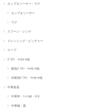
カップ＆ソーサー・マグ
カップ＆ソーサー
マグ
スプーン・レンゲ
ドレッシング・ピッチャー
スープ
ｸﾞﾗﾀﾝ・ｷｬｾﾛｰﾙ他
耐熱ｸﾞﾗﾀﾝ・ｷｬｾﾛｰﾙ他
非耐熱ｸﾞﾗﾀﾝ・ｷｬｾﾛｰﾙ他
中華食器
中華丼・ﾗｰﾒﾝ鉢・ｾｲﾛ
中華碗・皿