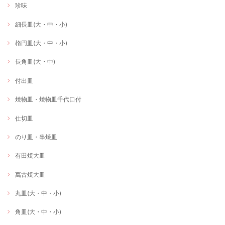
珍味
細長皿(大・中・小)
楕円皿(大・中・小)
長角皿(大・中)
付出皿
焼物皿・焼物皿千代口付
仕切皿
のり皿・串焼皿
有田焼大皿
萬古焼大皿
丸皿(大・中・小)
角皿(大・中・小)