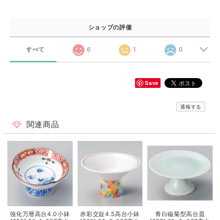
ショップの評価
すべて
6
1
0
Save
通報する
関連商品
強化万暦高台4.0小鉢
赤彩交趾4.5高台小鉢
青白磁菊型高台皿