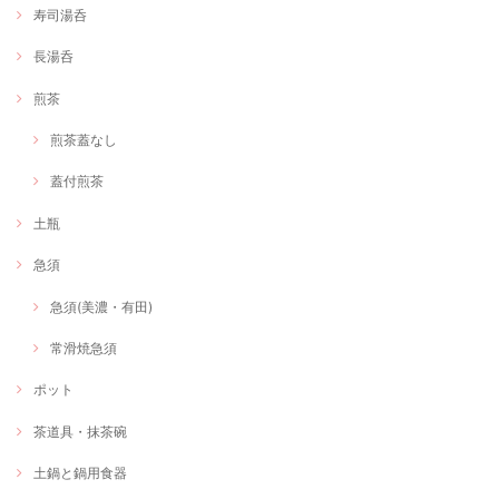
寿司湯呑
長湯呑
煎茶
煎茶蓋なし
蓋付煎茶
土瓶
急須
急須(美濃・有田)
常滑焼急須
ポット
茶道具・抹茶碗
土鍋と鍋用食器