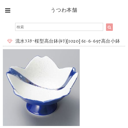
うつわ本舗
流水ﾗｽﾀｰ桜型高台鉢(ﾙﾘ)[1020] 61-6-697高台小鉢