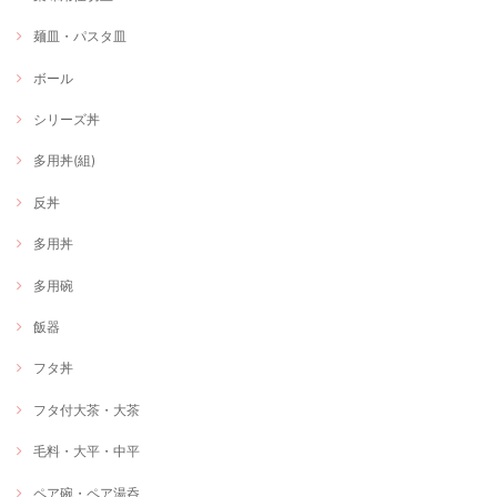
麺皿・パスタ皿
ボール
シリーズ丼
多用丼(組)
反丼
多用丼
多用碗
飯器
フタ丼
フタ付大茶・大茶
毛料・大平・中平
ペア碗・ペア湯呑