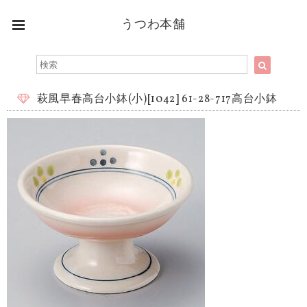
うつわ本舗
萩風早春高台小鉢(小)[1042] 61-28-717高台小鉢