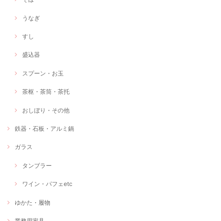
うなぎ
すし
盛込器
スプーン・お玉
茶枢・茶筒・茶托
おしぼり・その他
鉄器・石板・アルミ鍋
ガラス
タンブラー
ワイン・パフェetc
ゆかた・履物
業務用家具