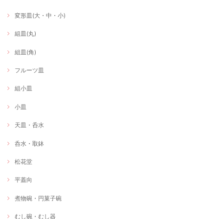
変形皿(大・中・小)
組皿(丸)
組皿(角)
フルーツ皿
組小皿
小皿
天皿・呑水
呑水・取鉢
松花堂
平蓋向
煮物碗・円菓子碗
むし碗・むし器