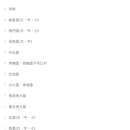
珍味
細長皿(大・中・小)
楕円皿(大・中・小)
長角皿(大・中)
付出皿
焼物皿・焼物皿千代口付
仕切皿
のり皿・串焼皿
有田焼大皿
萬古焼大皿
丸皿(大・中・小)
角皿(大・中・小)