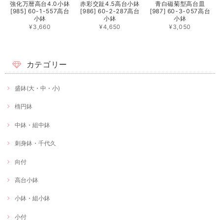
強化万暦高台4.0小鉢
赤彩交趾4.5高台小鉢
青白磁菊型高台皿
[985] 60-1-557高台
[986] 60-2-287高台
[987] 60-3-057高台
小鉢
小鉢
小鉢
¥3,660
¥4,650
¥3,050
カテゴリー
盛鉢(大・中・小)
楕円鉢
中鉢・組中鉢
刺身鉢・千代久
向付
高台小鉢
小鉢・組小鉢
小付