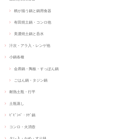
柄が揃う鍋と鍋用食器
有田焼土鍋・コンロ他
美濃焼土鍋と呑水
汁次・アラ入・レンゲ他
小鍋各種
会席鍋・陶板・すっぽん鍋
ごはん鍋・タジン鍋
耐熱土瓶・行平
土瓶蒸し
ﾋﾞﾋﾞﾝﾊﾞ・ﾁｹﾞ鍋
コンロ・火消壺
タレ入・かめ・すり鉢