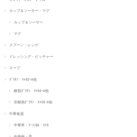
カップ＆ソーサー・マグ
カップ＆ソーサー
マグ
スプーン・レンゲ
ドレッシング・ピッチャー
スープ
ｸﾞﾗﾀﾝ・ｷｬｾﾛｰﾙ他
耐熱ｸﾞﾗﾀﾝ・ｷｬｾﾛｰﾙ他
非耐熱ｸﾞﾗﾀﾝ・ｷｬｾﾛｰﾙ他
中華食器
中華丼・ﾗｰﾒﾝ鉢・ｾｲﾛ
中華碗・皿