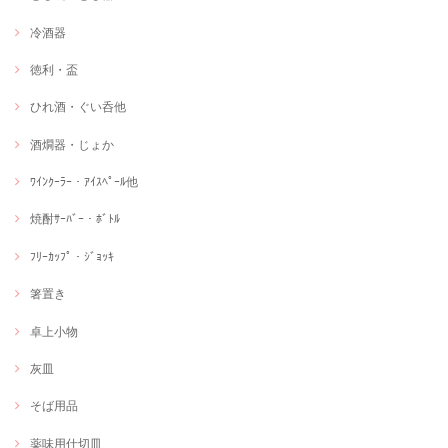
冷酒器
徳利・盃
ひれ酒・ぐい呑他
酒燗器・じょか
ﾜｲﾝｸｰﾗｰ・ｱｲｽﾍﾟｰﾙ他
焼酎ｻｰﾊﾞｰ・ﾎﾞﾄﾙ
ﾌﾘｰｶｯﾌﾟ・ｼﾞｮｯｷ
箸置き
卓上小物
灰皿
そば用品
薬味用仕切皿