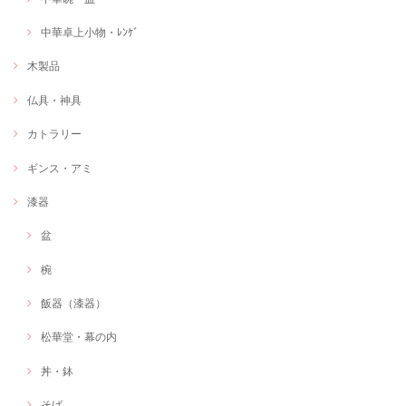
中華卓上小物・ﾚﾝｹﾞ
木製品
仏具・神具
カトラリー
ギンス・アミ
漆器
盆
椀
飯器（漆器）
松華堂・幕の内
丼・鉢
そば