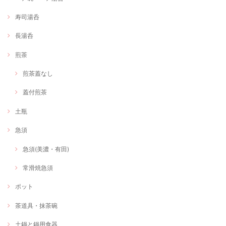
寿司湯呑
長湯呑
煎茶
煎茶蓋なし
蓋付煎茶
土瓶
急須
急須(美濃・有田)
常滑焼急須
ポット
茶道具・抹茶碗
土鍋と鍋用食器