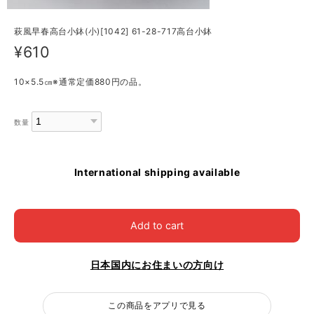
萩風早春高台小鉢(小)[1042] 61-28-717高台小鉢
¥610
10×5.5㎝※通常定価880円の品。
数量
International shipping available
Add to cart
日本国内にお住まいの方向け
この商品をアプリで見る