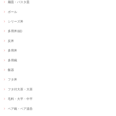
麺皿・パスタ皿
ボール
シリーズ丼
多用丼(組)
反丼
多用丼
多用碗
飯器
フタ丼
フタ付大茶・大茶
毛料・大平・中平
ペア碗・ペア湯呑