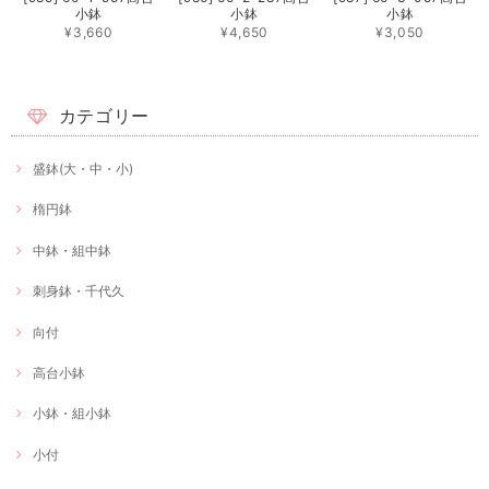
小鉢
小鉢
小鉢
¥3,660
¥4,650
¥3,050
カテゴリー
盛鉢(大・中・小)
楕円鉢
中鉢・組中鉢
刺身鉢・千代久
向付
高台小鉢
小鉢・組小鉢
小付