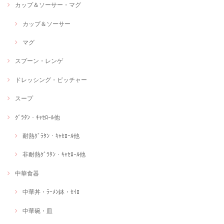
カップ＆ソーサー・マグ
カップ＆ソーサー
マグ
スプーン・レンゲ
ドレッシング・ピッチャー
スープ
ｸﾞﾗﾀﾝ・ｷｬｾﾛｰﾙ他
耐熱ｸﾞﾗﾀﾝ・ｷｬｾﾛｰﾙ他
非耐熱ｸﾞﾗﾀﾝ・ｷｬｾﾛｰﾙ他
中華食器
中華丼・ﾗｰﾒﾝ鉢・ｾｲﾛ
中華碗・皿