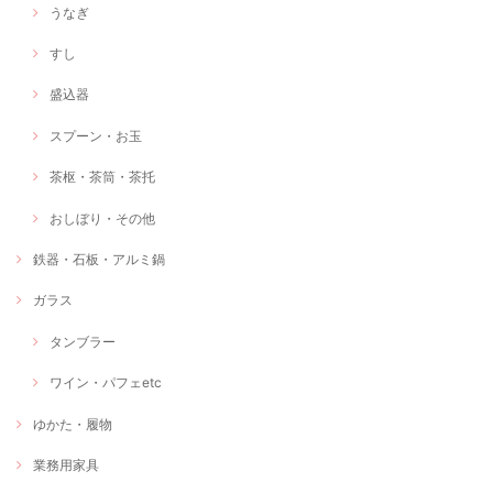
うなぎ
すし
盛込器
スプーン・お玉
茶枢・茶筒・茶托
おしぼり・その他
鉄器・石板・アルミ鍋
ガラス
タンブラー
ワイン・パフェetc
ゆかた・履物
業務用家具