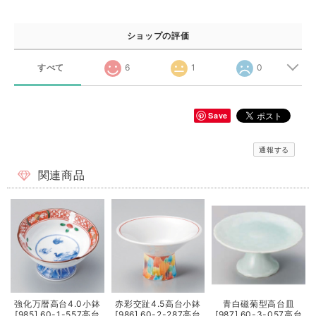
ショップの評価
すべて
6
1
0
Save
通報する
関連商品
強化万暦高台4.0小鉢
赤彩交趾4.5高台小鉢
青白磁菊型高台皿
[985] 60-1-557高台
[986] 60-2-287高台
[987] 60-3-057高台