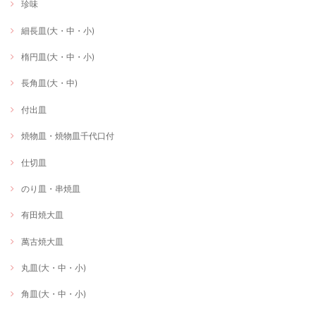
珍味
細長皿(大・中・小)
楕円皿(大・中・小)
長角皿(大・中)
付出皿
焼物皿・焼物皿千代口付
仕切皿
のり皿・串焼皿
有田焼大皿
萬古焼大皿
丸皿(大・中・小)
角皿(大・中・小)