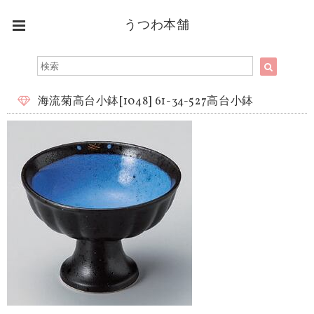
うつわ本舗
海流菊高台小鉢[1048] 61-34-527高台小鉢