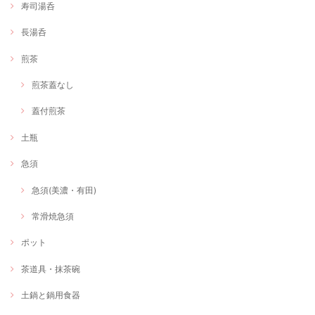
寿司湯呑
長湯呑
煎茶
煎茶蓋なし
蓋付煎茶
土瓶
急須
急須(美濃・有田)
常滑焼急須
ポット
茶道具・抹茶碗
土鍋と鍋用食器