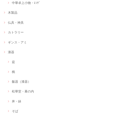
中華卓上小物・ﾚﾝｹﾞ
木製品
仏具・神具
カトラリー
ギンス・アミ
漆器
盆
椀
飯器（漆器）
松華堂・幕の内
丼・鉢
そば