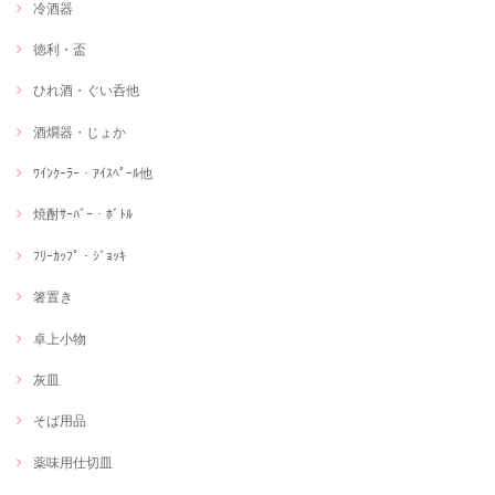
冷酒器
徳利・盃
ひれ酒・ぐい呑他
酒燗器・じょか
ﾜｲﾝｸｰﾗｰ・ｱｲｽﾍﾟｰﾙ他
焼酎ｻｰﾊﾞｰ・ﾎﾞﾄﾙ
ﾌﾘｰｶｯﾌﾟ・ｼﾞｮｯｷ
箸置き
卓上小物
灰皿
そば用品
薬味用仕切皿