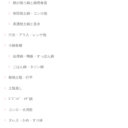
柄が揃う鍋と鍋用食器
有田焼土鍋・コンロ他
美濃焼土鍋と呑水
汁次・アラ入・レンゲ他
小鍋各種
会席鍋・陶板・すっぽん鍋
ごはん鍋・タジン鍋
耐熱土瓶・行平
土瓶蒸し
ﾋﾞﾋﾞﾝﾊﾞ・ﾁｹﾞ鍋
コンロ・火消壺
タレ入・かめ・すり鉢