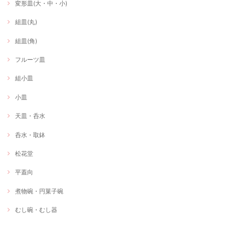
変形皿(大・中・小)
組皿(丸)
組皿(角)
フルーツ皿
組小皿
小皿
天皿・呑水
呑水・取鉢
松花堂
平蓋向
煮物碗・円菓子碗
むし碗・むし器