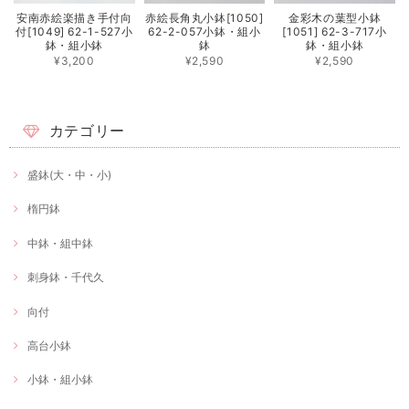
安南赤絵楽描き手付向
赤絵長角丸小鉢[1050]
金彩木の葉型小鉢
付[1049] 62-1-527小
62-2-057小鉢・組小
[1051] 62-3-717小
鉢・組小鉢
鉢
鉢・組小鉢
¥3,200
¥2,590
¥2,590
カテゴリー
盛鉢(大・中・小)
楕円鉢
中鉢・組中鉢
刺身鉢・千代久
向付
高台小鉢
小鉢・組小鉢