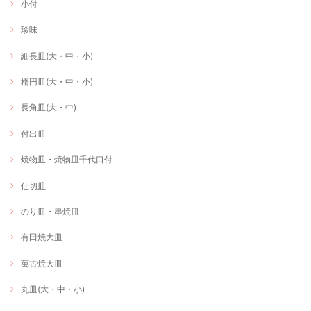
小付
珍味
細長皿(大・中・小)
楕円皿(大・中・小)
長角皿(大・中)
付出皿
焼物皿・焼物皿千代口付
仕切皿
のり皿・串焼皿
有田焼大皿
萬古焼大皿
丸皿(大・中・小)