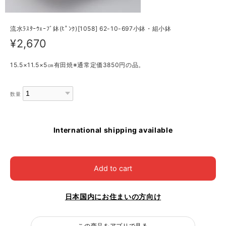
流水ﾗｽﾀｰｳｪｰﾌﾞ鉢(ﾋﾟﾝｸ)[1058] 62-10-697小鉢・組小鉢
¥2,670
15.5×11.5×5㎝有田焼※通常定価3850円の品。
数量
International shipping available
Add to cart
日本国内にお住まいの方向け
この商品をアプリで見る