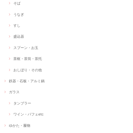
そば
うなぎ
すし
盛込器
スプーン・お玉
茶枢・茶筒・茶托
おしぼり・その他
鉄器・石板・アルミ鍋
ガラス
タンブラー
ワイン・パフェetc
ゆかた・履物