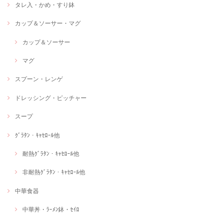
タレ入・かめ・すり鉢
カップ＆ソーサー・マグ
カップ＆ソーサー
マグ
スプーン・レンゲ
ドレッシング・ピッチャー
スープ
ｸﾞﾗﾀﾝ・ｷｬｾﾛｰﾙ他
耐熱ｸﾞﾗﾀﾝ・ｷｬｾﾛｰﾙ他
非耐熱ｸﾞﾗﾀﾝ・ｷｬｾﾛｰﾙ他
中華食器
中華丼・ﾗｰﾒﾝ鉢・ｾｲﾛ