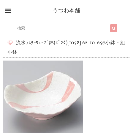
うつわ本舗
流水ﾗｽﾀｰｳｪｰﾌﾞ鉢(ﾋﾟﾝｸ)[1058] 62-10-697小鉢・組
小鉢