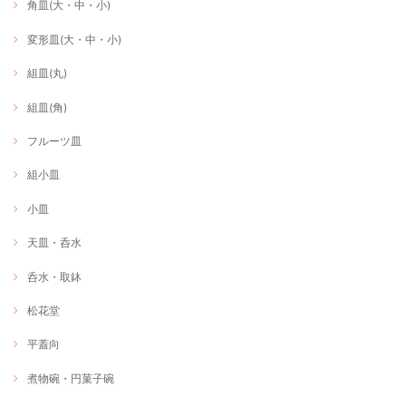
角皿(大・中・小)
変形皿(大・中・小)
組皿(丸)
組皿(角)
フルーツ皿
組小皿
小皿
天皿・呑水
呑水・取鉢
松花堂
平蓋向
煮物碗・円菓子碗