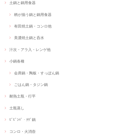
土鍋と鍋用食器
柄が揃う鍋と鍋用食器
有田焼土鍋・コンロ他
美濃焼土鍋と呑水
汁次・アラ入・レンゲ他
小鍋各種
会席鍋・陶板・すっぽん鍋
ごはん鍋・タジン鍋
耐熱土瓶・行平
土瓶蒸し
ﾋﾞﾋﾞﾝﾊﾞ・ﾁｹﾞ鍋
コンロ・火消壺