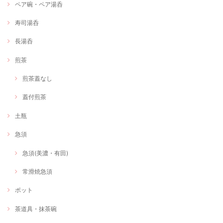
ペア碗・ペア湯呑
寿司湯呑
長湯呑
煎茶
煎茶蓋なし
蓋付煎茶
土瓶
急須
急須(美濃・有田)
常滑焼急須
ポット
茶道具・抹茶碗