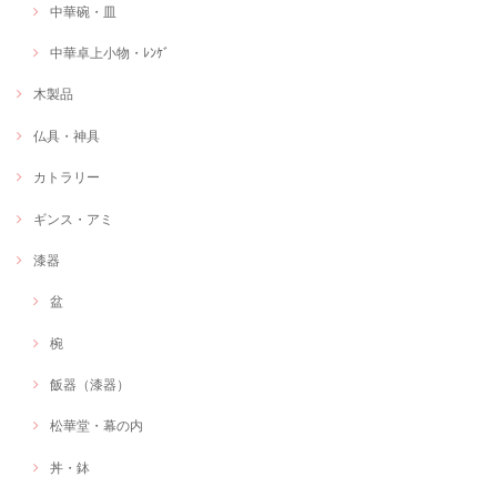
中華碗・皿
中華卓上小物・ﾚﾝｹﾞ
木製品
仏具・神具
カトラリー
ギンス・アミ
漆器
盆
椀
飯器（漆器）
松華堂・幕の内
丼・鉢