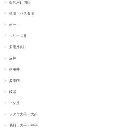
薬味用仕切皿
麺皿・パスタ皿
ボール
シリーズ丼
多用丼(組)
反丼
多用丼
多用碗
飯器
フタ丼
フタ付大茶・大茶
毛料・大平・中平