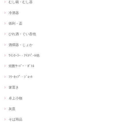
むし碗・むし器
冷酒器
徳利・盃
ひれ酒・ぐい呑他
酒燗器・じょか
ﾜｲﾝｸｰﾗｰ・ｱｲｽﾍﾟｰﾙ他
焼酎ｻｰﾊﾞｰ・ﾎﾞﾄﾙ
ﾌﾘｰｶｯﾌﾟ・ｼﾞｮｯｷ
箸置き
卓上小物
灰皿
そば用品