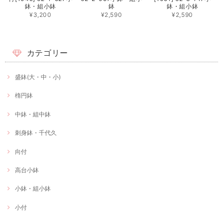
鉢・組小鉢
鉢
鉢・組小鉢
¥3,200
¥2,590
¥2,590
カテゴリー
盛鉢(大・中・小)
楕円鉢
中鉢・組中鉢
刺身鉢・千代久
向付
高台小鉢
小鉢・組小鉢
小付