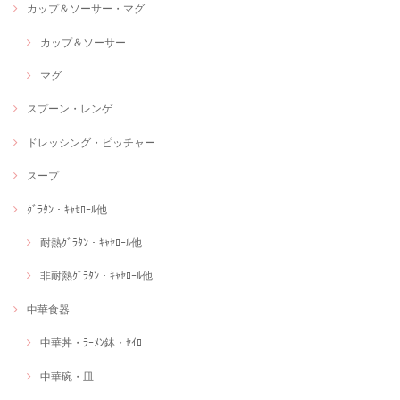
カップ＆ソーサー・マグ
カップ＆ソーサー
マグ
スプーン・レンゲ
ドレッシング・ピッチャー
スープ
ｸﾞﾗﾀﾝ・ｷｬｾﾛｰﾙ他
耐熱ｸﾞﾗﾀﾝ・ｷｬｾﾛｰﾙ他
非耐熱ｸﾞﾗﾀﾝ・ｷｬｾﾛｰﾙ他
中華食器
中華丼・ﾗｰﾒﾝ鉢・ｾｲﾛ
中華碗・皿