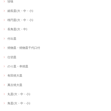
珍味
細長皿(大・中・小)
楕円皿(大・中・小)
長角皿(大・中)
付出皿
焼物皿・焼物皿千代口付
仕切皿
のり皿・串焼皿
有田焼大皿
萬古焼大皿
丸皿(大・中・小)
角皿(大・中・小)