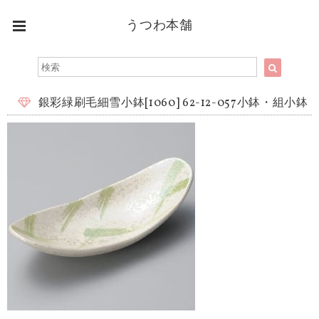
うつわ本舗
銀彩緑刷毛細雪小鉢[1060] 62-12-057小鉢・組小鉢