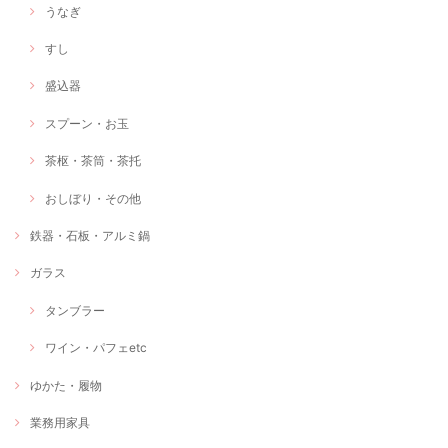
うなぎ
すし
盛込器
スプーン・お玉
茶枢・茶筒・茶托
おしぼり・その他
鉄器・石板・アルミ鍋
ガラス
タンブラー
ワイン・パフェetc
ゆかた・履物
業務用家具