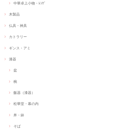
中華卓上小物・ﾚﾝｹﾞ
木製品
仏具・神具
カトラリー
ギンス・アミ
漆器
盆
椀
飯器（漆器）
松華堂・幕の内
丼・鉢
そば