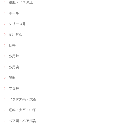
麺皿・パスタ皿
ボール
シリーズ丼
多用丼(組)
反丼
多用丼
多用碗
飯器
フタ丼
フタ付大茶・大茶
毛料・大平・中平
ペア碗・ペア湯呑