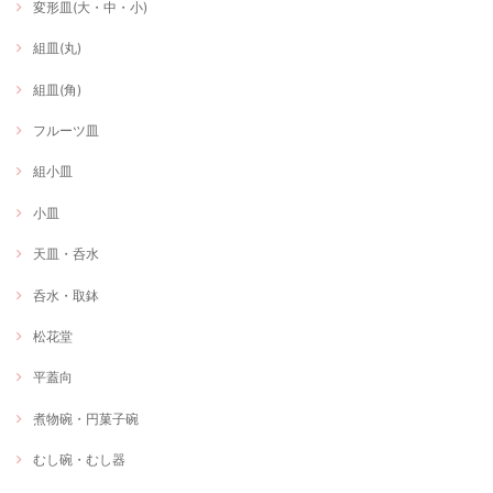
変形皿(大・中・小)
組皿(丸)
組皿(角)
フルーツ皿
組小皿
小皿
天皿・呑水
呑水・取鉢
松花堂
平蓋向
煮物碗・円菓子碗
むし碗・むし器