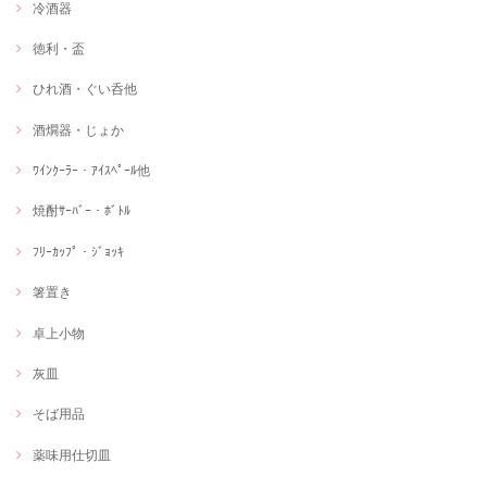
冷酒器
徳利・盃
ひれ酒・ぐい呑他
酒燗器・じょか
ﾜｲﾝｸｰﾗｰ・ｱｲｽﾍﾟｰﾙ他
焼酎ｻｰﾊﾞｰ・ﾎﾞﾄﾙ
ﾌﾘｰｶｯﾌﾟ・ｼﾞｮｯｷ
箸置き
卓上小物
灰皿
そば用品
薬味用仕切皿