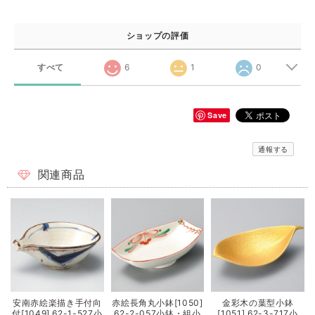
ショップの評価
すべて
6
1
0
Save
通報する
関連商品
安南赤絵楽描き手付向
赤絵長角丸小鉢[1050]
金彩木の葉型小鉢
付[1049] 62-1-527小
62-2-057小鉢・組小
[1051] 62-3-717小