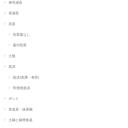
寿司湯呑
長湯呑
煎茶
煎茶蓋なし
蓋付煎茶
土瓶
急須
急須(美濃・有田)
常滑焼急須
ポット
茶道具・抹茶碗
土鍋と鍋用食器