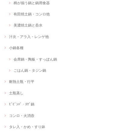
柄が揃う鍋と鍋用食器
有田焼土鍋・コンロ他
美濃焼土鍋と呑水
汁次・アラ入・レンゲ他
小鍋各種
会席鍋・陶板・すっぽん鍋
ごはん鍋・タジン鍋
耐熱土瓶・行平
土瓶蒸し
ﾋﾞﾋﾞﾝﾊﾞ・ﾁｹﾞ鍋
コンロ・火消壺
タレ入・かめ・すり鉢