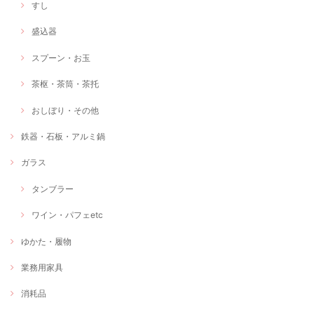
すし
盛込器
スプーン・お玉
茶枢・茶筒・茶托
おしぼり・その他
鉄器・石板・アルミ鍋
ガラス
タンブラー
ワイン・パフェetc
ゆかた・履物
業務用家具
消耗品