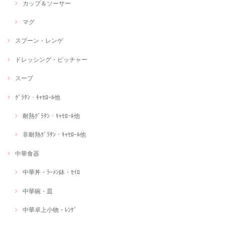
カップ＆ソーサー
マグ
スプーン・レンゲ
ドレッシング・ピッチャー
スープ
ｸﾞﾗﾀﾝ・ｷｬｾﾛｰﾙ他
耐熱ｸﾞﾗﾀﾝ・ｷｬｾﾛｰﾙ他
非耐熱ｸﾞﾗﾀﾝ・ｷｬｾﾛｰﾙ他
中華食器
中華丼・ﾗｰﾒﾝ鉢・ｾｲﾛ
中華碗・皿
中華卓上小物・ﾚﾝｹﾞ