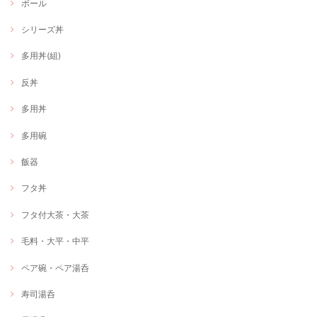
ボール
シリーズ丼
多用丼(組)
反丼
多用丼
多用碗
飯器
フタ丼
フタ付大茶・大茶
毛料・大平・中平
ペア碗・ペア湯呑
寿司湯呑