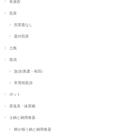
長湯呑
煎茶
煎茶蓋なし
蓋付煎茶
土瓶
急須
急須(美濃・有田)
常滑焼急須
ポット
茶道具・抹茶碗
土鍋と鍋用食器
柄が揃う鍋と鍋用食器