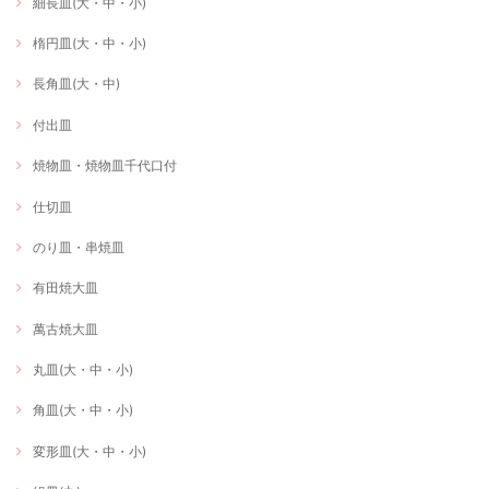
細長皿(大・中・小)
楕円皿(大・中・小)
長角皿(大・中)
付出皿
焼物皿・焼物皿千代口付
仕切皿
のり皿・串焼皿
有田焼大皿
萬古焼大皿
丸皿(大・中・小)
角皿(大・中・小)
変形皿(大・中・小)