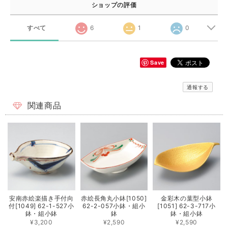
ショップの評価
すべて
6
1
0
Save
通報する
関連商品
安南赤絵楽描き手付向
赤絵長角丸小鉢[1050]
金彩木の葉型小鉢
付[1049] 62-1-527小
62-2-057小鉢・組小
[1051] 62-3-717小
鉢・組小鉢
鉢
鉢・組小鉢
¥3,200
¥2,590
¥2,590