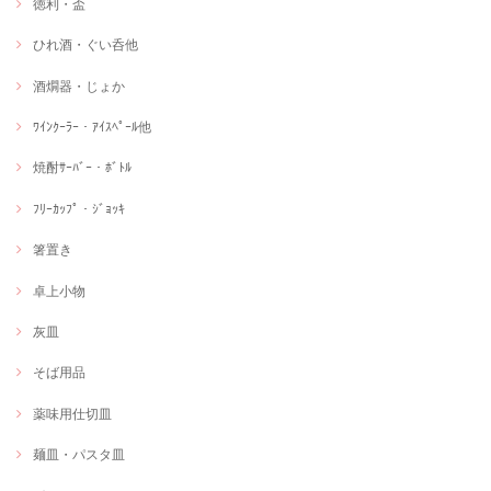
徳利・盃
ひれ酒・ぐい呑他
酒燗器・じょか
ﾜｲﾝｸｰﾗｰ・ｱｲｽﾍﾟｰﾙ他
焼酎ｻｰﾊﾞｰ・ﾎﾞﾄﾙ
ﾌﾘｰｶｯﾌﾟ・ｼﾞｮｯｷ
箸置き
卓上小物
灰皿
そば用品
薬味用仕切皿
麺皿・パスタ皿