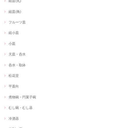
組皿(丸)
組皿(角)
フルーツ皿
組小皿
小皿
天皿・呑水
呑水・取鉢
松花堂
平蓋向
煮物碗・円菓子碗
むし碗・むし器
冷酒器