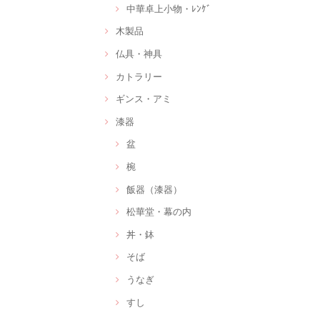
中華卓上小物・ﾚﾝｹﾞ
木製品
仏具・神具
カトラリー
ギンス・アミ
漆器
盆
椀
飯器（漆器）
松華堂・幕の内
丼・鉢
そば
うなぎ
すし