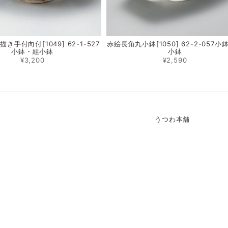
き手付向付[1049] 62-1-527
赤絵長角丸小鉢[1050] 62-2-057小
小鉢・組小鉢
小鉢
¥3,200
¥2,590
うつわ本舗