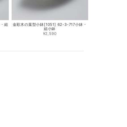
鉢・組
金彩木の葉型小鉢[1051] 62-3-717小鉢・
組小鉢
¥2,590