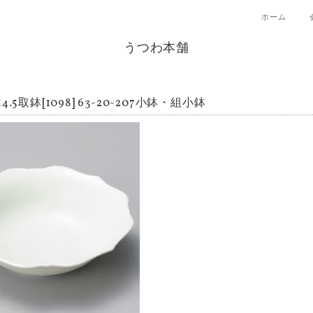
ホーム
うつわ本舗
4.5取鉢[1098] 63-20-207小鉢・組小鉢