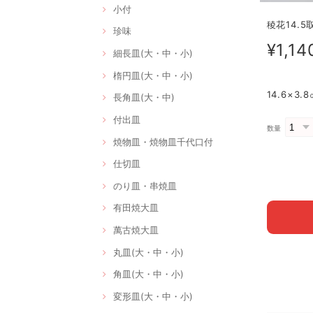
小付
稜花14.5
珍味
¥1,14
細長皿(大・中・小)
楕円皿(大・中・小)
14.6×3
長角皿(大・中)
付出皿
数量
焼物皿・焼物皿千代口付
仕切皿
のり皿・串焼皿
有田焼大皿
萬古焼大皿
丸皿(大・中・小)
角皿(大・中・小)
変形皿(大・中・小)