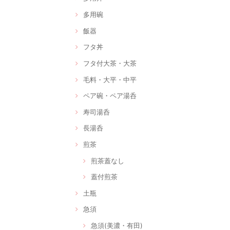
多用碗
飯器
フタ丼
フタ付大茶・大茶
毛料・大平・中平
ペア碗・ペア湯呑
寿司湯呑
長湯呑
煎茶
煎茶蓋なし
蓋付煎茶
土瓶
急須
急須(美濃・有田)