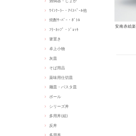
酒燗器・じょか
ﾜｲﾝｸｰﾗｰ・ｱｲｽﾍﾟｰﾙ他
焼酎ｻｰﾊﾞｰ・ﾎﾞﾄﾙ
安南赤絵楽描
ﾌﾘｰｶｯﾌﾟ・ｼﾞｮｯｷ
箸置き
卓上小物
灰皿
そば用品
薬味用仕切皿
麺皿・パスタ皿
ボール
シリーズ丼
多用丼(組)
反丼
多用丼