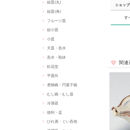
組皿(丸)
ショップ
組皿(角)
す
フルーツ皿
組小皿
小皿
天皿・呑水
呑水・取鉢
関連
松花堂
平蓋向
煮物碗・円菓子碗
むし碗・むし器
冷酒器
徳利・盃
ひれ酒・ぐい呑他