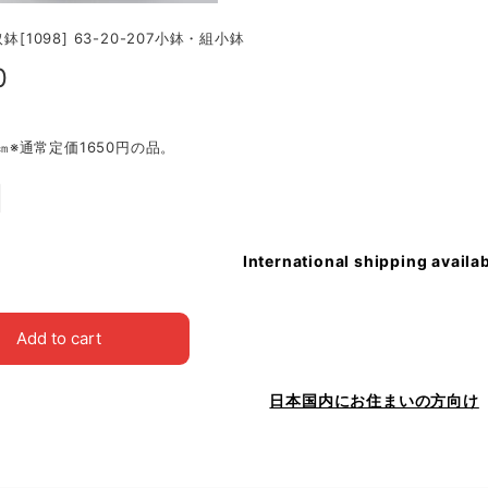
取鉢[1098] 63-20-207小鉢・組小鉢
0
.8㎝※通常定価1650円の品。
International shipping availa
Add to cart
日本国内にお住まいの方向け