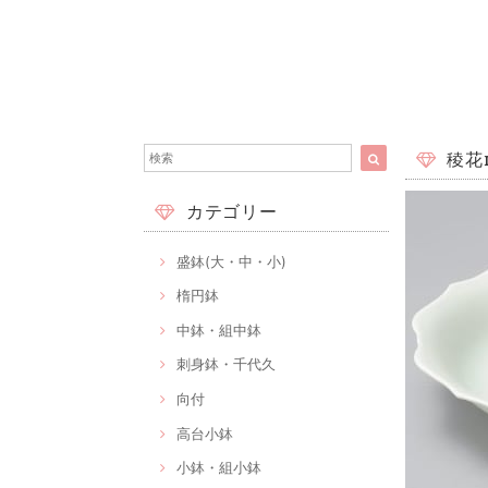
稜花1
カテゴリー
盛鉢(大・中・小)
楕円鉢
中鉢・組中鉢
刺身鉢・千代久
向付
高台小鉢
小鉢・組小鉢