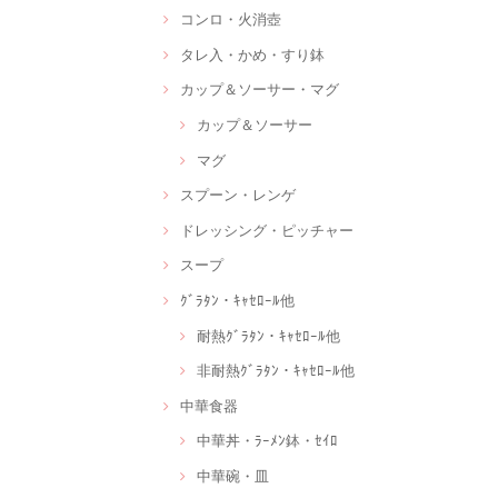
コンロ・火消壺
タレ入・かめ・すり鉢
カップ＆ソーサー・マグ
カップ＆ソーサー
マグ
スプーン・レンゲ
ドレッシング・ピッチャー
スープ
ｸﾞﾗﾀﾝ・ｷｬｾﾛｰﾙ他
耐熱ｸﾞﾗﾀﾝ・ｷｬｾﾛｰﾙ他
非耐熱ｸﾞﾗﾀﾝ・ｷｬｾﾛｰﾙ他
中華食器
中華丼・ﾗｰﾒﾝ鉢・ｾｲﾛ
中華碗・皿