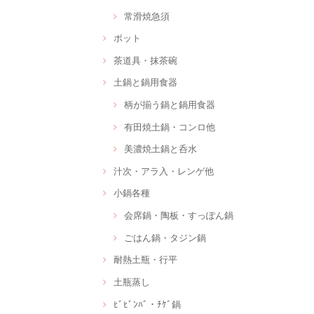
常滑焼急須
ポット
茶道具・抹茶碗
土鍋と鍋用食器
柄が揃う鍋と鍋用食器
有田焼土鍋・コンロ他
美濃焼土鍋と呑水
汁次・アラ入・レンゲ他
小鍋各種
会席鍋・陶板・すっぽん鍋
ごはん鍋・タジン鍋
耐熱土瓶・行平
土瓶蒸し
ﾋﾞﾋﾞﾝﾊﾞ・ﾁｹﾞ鍋