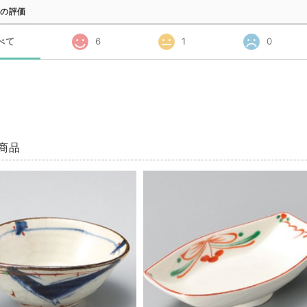
の評価
べて
6
1
0
商品