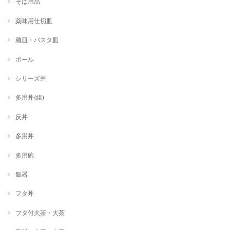
そば用品
薬味用仕切皿
麺皿・パスタ皿
ボール
シリーズ丼
多用丼(組)
反丼
多用丼
多用碗
飯器
フタ丼
フタ付大茶・大茶