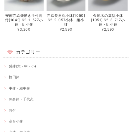
安南赤絵楽描き手付向
赤絵長角丸小鉢[1050]
金彩木の葉型小鉢
付[1049] 62-1-527小
62-2-057小鉢・組小
[1051] 62-3-717小
鉢・組小鉢
鉢
鉢・組小鉢
¥3,200
¥2,590
¥2,590
カテゴリー
盛鉢(大・中・小)
楕円鉢
中鉢・組中鉢
刺身鉢・千代久
向付
高台小鉢