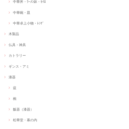
中華丼・ﾗｰﾒﾝ鉢・ｾｲﾛ
中華碗・皿
中華卓上小物・ﾚﾝｹﾞ
木製品
仏具・神具
カトラリー
ギンス・アミ
漆器
盆
椀
飯器（漆器）
松華堂・幕の内