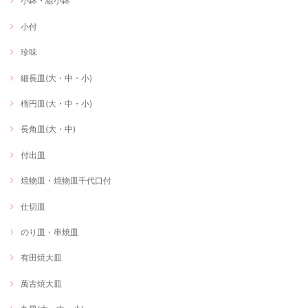
小鉢・組小鉢
小付
珍味
細長皿(大・中・小)
楕円皿(大・中・小)
長角皿(大・中)
付出皿
焼物皿・焼物皿千代口付
仕切皿
のり皿・串焼皿
有田焼大皿
萬古焼大皿