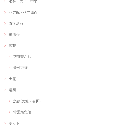
毛料・大平・中平
ペア碗・ペア湯呑
寿司湯呑
長湯呑
煎茶
煎茶蓋なし
蓋付煎茶
土瓶
急須
急須(美濃・有田)
常滑焼急須
ポット