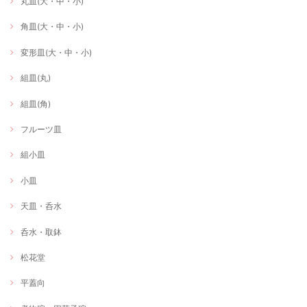
丸皿(大・中・小)
角皿(大・中・小)
変形皿(大・中・小)
組皿(丸)
組皿(角)
フルーツ皿
組小皿
小皿
天皿・呑水
呑水・取鉢
松花堂
平蓋向