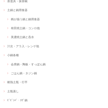
茶道具・抹茶碗
土鍋と鍋用食器
柄が揃う鍋と鍋用食器
有田焼土鍋・コンロ他
美濃焼土鍋と呑水
汁次・アラ入・レンゲ他
小鍋各種
会席鍋・陶板・すっぽん鍋
ごはん鍋・タジン鍋
耐熱土瓶・行平
土瓶蒸し
ﾋﾞﾋﾞﾝﾊﾞ・ﾁｹﾞ鍋