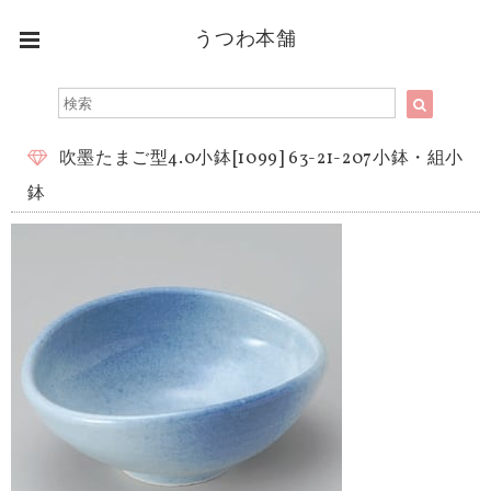
うつわ本舗
吹墨たまご型4.0小鉢[1099] 63-21-207小鉢・組小
鉢