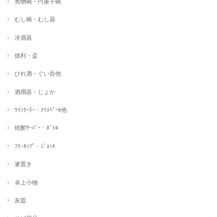
煮物碗・円菓子碗
むし碗・むし器
冷酒器
徳利・盃
ひれ酒・ぐい呑他
酒燗器・じょか
ﾜｲﾝｸｰﾗｰ・ｱｲｽﾍﾟｰﾙ他
焼酎ｻｰﾊﾞｰ・ﾎﾞﾄﾙ
ﾌﾘｰｶｯﾌﾟ・ｼﾞｮｯｷ
箸置き
卓上小物
灰皿