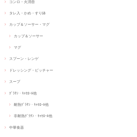
コンロ・火消壺
タレ入・かめ・すり鉢
カップ＆ソーサー・マグ
カップ＆ソーサー
マグ
スプーン・レンゲ
ドレッシング・ピッチャー
スープ
ｸﾞﾗﾀﾝ・ｷｬｾﾛｰﾙ他
耐熱ｸﾞﾗﾀﾝ・ｷｬｾﾛｰﾙ他
非耐熱ｸﾞﾗﾀﾝ・ｷｬｾﾛｰﾙ他
中華食器