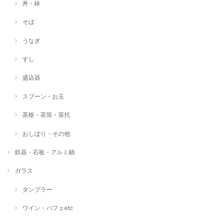
丼・鉢
そば
うなぎ
すし
盛込器
スプーン・お玉
茶枢・茶筒・茶托
おしぼり・その他
鉄器・石板・アルミ鍋
ガラス
タンブラー
ワイン・パフェetc