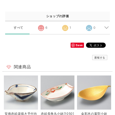
ショップの評価
すべて
6
1
0
Save
通報する
関連商品
安南赤絵楽描き手付向
赤絵長角丸小鉢[1050]
金彩木の葉型小鉢