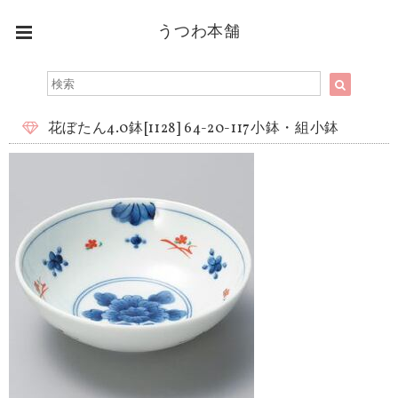
うつわ本舗
花ぼたん4.0鉢[1128] 64-20-117小鉢・組小鉢