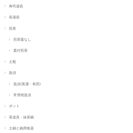
寿司湯呑
長湯呑
煎茶
煎茶蓋なし
蓋付煎茶
土瓶
急須
急須(美濃・有田)
常滑焼急須
ポット
茶道具・抹茶碗
土鍋と鍋用食器