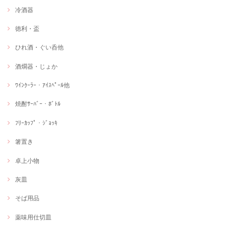
冷酒器
徳利・盃
ひれ酒・ぐい呑他
酒燗器・じょか
ﾜｲﾝｸｰﾗｰ・ｱｲｽﾍﾟｰﾙ他
焼酎ｻｰﾊﾞｰ・ﾎﾞﾄﾙ
ﾌﾘｰｶｯﾌﾟ・ｼﾞｮｯｷ
箸置き
卓上小物
灰皿
そば用品
薬味用仕切皿