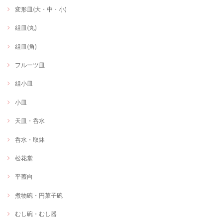
変形皿(大・中・小)
組皿(丸)
組皿(角)
フルーツ皿
組小皿
小皿
天皿・呑水
呑水・取鉢
松花堂
平蓋向
煮物碗・円菓子碗
むし碗・むし器