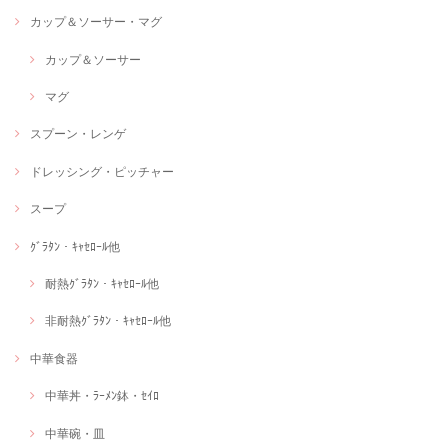
カップ＆ソーサー・マグ
カップ＆ソーサー
マグ
スプーン・レンゲ
ドレッシング・ピッチャー
スープ
ｸﾞﾗﾀﾝ・ｷｬｾﾛｰﾙ他
耐熱ｸﾞﾗﾀﾝ・ｷｬｾﾛｰﾙ他
非耐熱ｸﾞﾗﾀﾝ・ｷｬｾﾛｰﾙ他
中華食器
中華丼・ﾗｰﾒﾝ鉢・ｾｲﾛ
中華碗・皿