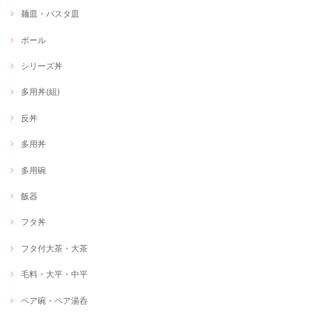
麺皿・パスタ皿
ボール
シリーズ丼
多用丼(組)
反丼
多用丼
多用碗
飯器
フタ丼
フタ付大茶・大茶
毛料・大平・中平
ペア碗・ペア湯呑