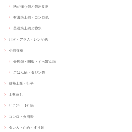
柄が揃う鍋と鍋用食器
有田焼土鍋・コンロ他
美濃焼土鍋と呑水
汁次・アラ入・レンゲ他
小鍋各種
会席鍋・陶板・すっぽん鍋
ごはん鍋・タジン鍋
耐熱土瓶・行平
土瓶蒸し
ﾋﾞﾋﾞﾝﾊﾞ・ﾁｹﾞ鍋
コンロ・火消壺
タレ入・かめ・すり鉢