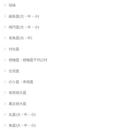
珍味
細長皿(大・中・小)
楕円皿(大・中・小)
長角皿(大・中)
付出皿
焼物皿・焼物皿千代口付
仕切皿
のり皿・串焼皿
有田焼大皿
萬古焼大皿
丸皿(大・中・小)
角皿(大・中・小)