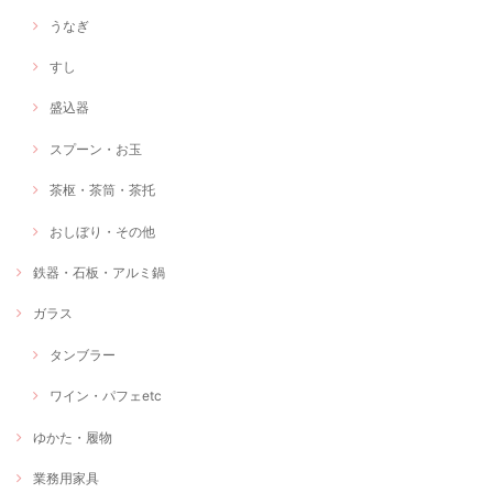
うなぎ
すし
盛込器
スプーン・お玉
茶枢・茶筒・茶托
おしぼり・その他
鉄器・石板・アルミ鍋
ガラス
タンブラー
ワイン・パフェetc
ゆかた・履物
業務用家具