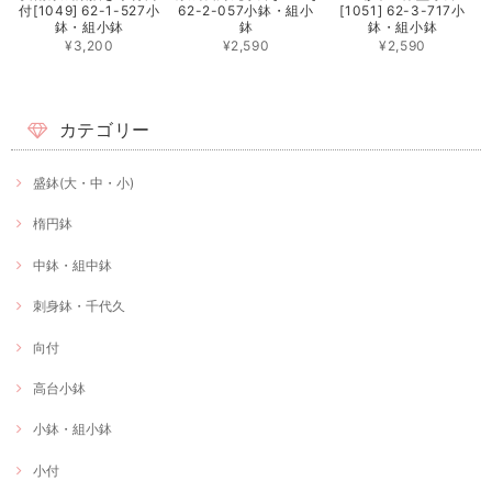
付[1049] 62-1-527小
62-2-057小鉢・組小
[1051] 62-3-717小
鉢・組小鉢
鉢
鉢・組小鉢
¥3,200
¥2,590
¥2,590
カテゴリー
盛鉢(大・中・小)
楕円鉢
中鉢・組中鉢
刺身鉢・千代久
向付
高台小鉢
小鉢・組小鉢
小付