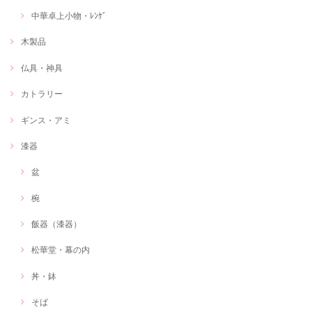
中華卓上小物・ﾚﾝｹﾞ
木製品
仏具・神具
カトラリー
ギンス・アミ
漆器
盆
椀
飯器（漆器）
松華堂・幕の内
丼・鉢
そば