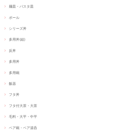
麺皿・パスタ皿
ボール
シリーズ丼
多用丼(組)
反丼
多用丼
多用碗
飯器
フタ丼
フタ付大茶・大茶
毛料・大平・中平
ペア碗・ペア湯呑