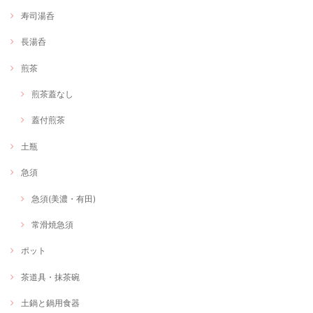
寿司湯呑
長湯呑
煎茶
煎茶蓋なし
蓋付煎茶
土瓶
急須
急須(美濃・有田)
常滑焼急須
ポット
茶道具・抹茶碗
土鍋と鍋用食器