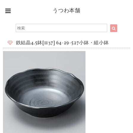
うつわ本舗
鉄結晶4.5鉢[1137] 64-29-527小鉢・組小鉢