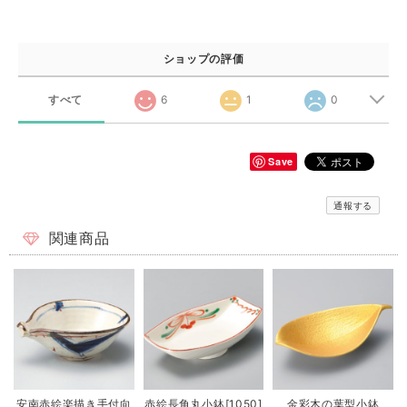
ショップの評価
すべて
6
1
0
Save
通報する
関連商品
安南赤絵楽描き手付向
赤絵長角丸小鉢[1050]
金彩木の葉型小鉢