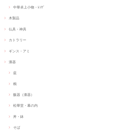
中華卓上小物・ﾚﾝｹﾞ
木製品
仏具・神具
カトラリー
ギンス・アミ
漆器
盆
椀
飯器（漆器）
松華堂・幕の内
丼・鉢
そば