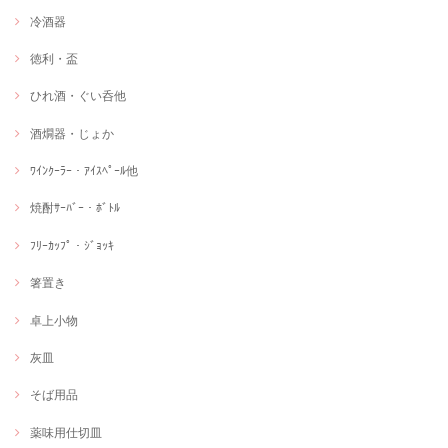
冷酒器
徳利・盃
ひれ酒・ぐい呑他
酒燗器・じょか
ﾜｲﾝｸｰﾗｰ・ｱｲｽﾍﾟｰﾙ他
焼酎ｻｰﾊﾞｰ・ﾎﾞﾄﾙ
ﾌﾘｰｶｯﾌﾟ・ｼﾞｮｯｷ
箸置き
卓上小物
灰皿
そば用品
薬味用仕切皿