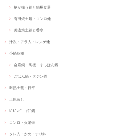
柄が揃う鍋と鍋用食器
有田焼土鍋・コンロ他
美濃焼土鍋と呑水
汁次・アラ入・レンゲ他
小鍋各種
会席鍋・陶板・すっぽん鍋
ごはん鍋・タジン鍋
耐熱土瓶・行平
土瓶蒸し
ﾋﾞﾋﾞﾝﾊﾞ・ﾁｹﾞ鍋
コンロ・火消壺
タレ入・かめ・すり鉢