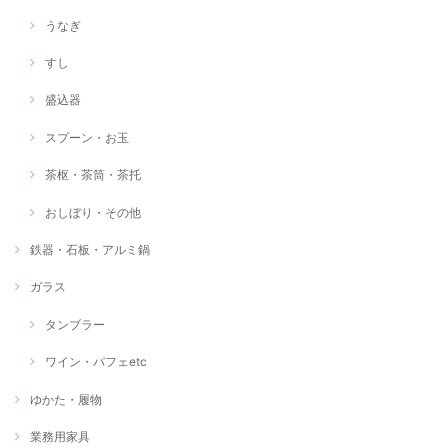
うなぎ
すし
盛込器
スプーン・お玉
茶枢・茶筒・茶托
おしぼり・その他
鉄器・石板・アルミ鍋
ガラス
タンブラー
ワイン・パフェetc
ゆかた・履物
業務用家具