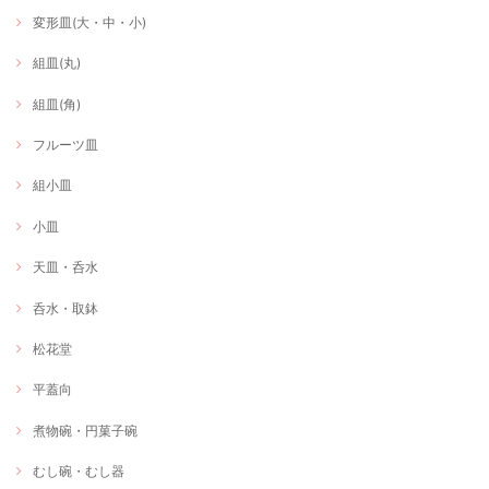
変形皿(大・中・小)
組皿(丸)
組皿(角)
フルーツ皿
組小皿
小皿
天皿・呑水
呑水・取鉢
松花堂
平蓋向
煮物碗・円菓子碗
むし碗・むし器