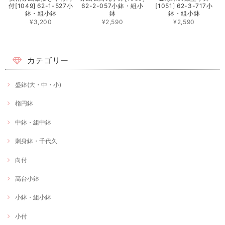
付[1049] 62-1-527小
62-2-057小鉢・組小
[1051] 62-3-717小
鉢・組小鉢
鉢
鉢・組小鉢
¥3,200
¥2,590
¥2,590
カテゴリー
盛鉢(大・中・小)
楕円鉢
中鉢・組中鉢
刺身鉢・千代久
向付
高台小鉢
小鉢・組小鉢
小付