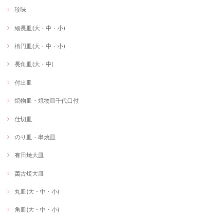
珍味
細長皿(大・中・小)
楕円皿(大・中・小)
長角皿(大・中)
付出皿
焼物皿・焼物皿千代口付
仕切皿
のり皿・串焼皿
有田焼大皿
萬古焼大皿
丸皿(大・中・小)
角皿(大・中・小)