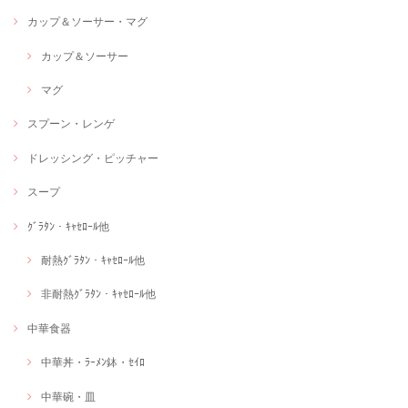
カップ＆ソーサー・マグ
カップ＆ソーサー
マグ
スプーン・レンゲ
ドレッシング・ピッチャー
スープ
ｸﾞﾗﾀﾝ・ｷｬｾﾛｰﾙ他
耐熱ｸﾞﾗﾀﾝ・ｷｬｾﾛｰﾙ他
非耐熱ｸﾞﾗﾀﾝ・ｷｬｾﾛｰﾙ他
中華食器
中華丼・ﾗｰﾒﾝ鉢・ｾｲﾛ
中華碗・皿