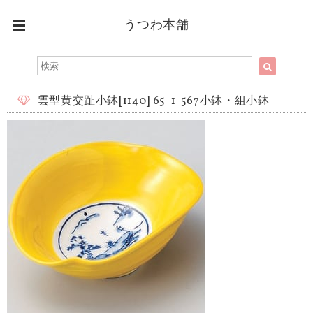
うつわ本舗
雲型黄交趾小鉢[1140] 65-1-567小鉢・組小鉢