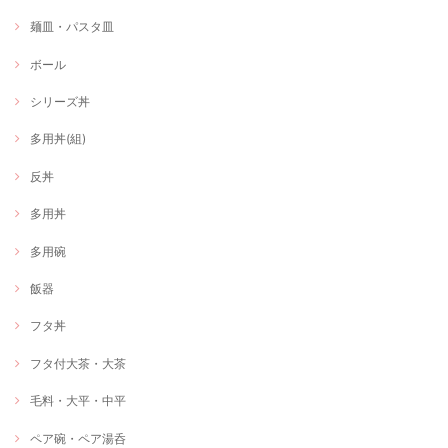
麺皿・パスタ皿
ボール
シリーズ丼
多用丼(組)
反丼
多用丼
多用碗
飯器
フタ丼
フタ付大茶・大茶
毛料・大平・中平
ペア碗・ペア湯呑