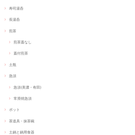
寿司湯呑
長湯呑
煎茶
煎茶蓋なし
蓋付煎茶
土瓶
急須
急須(美濃・有田)
常滑焼急須
ポット
茶道具・抹茶碗
土鍋と鍋用食器