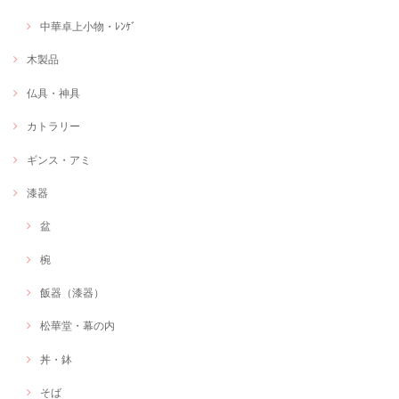
中華卓上小物・ﾚﾝｹﾞ
木製品
仏具・神具
カトラリー
ギンス・アミ
漆器
盆
椀
飯器（漆器）
松華堂・幕の内
丼・鉢
そば