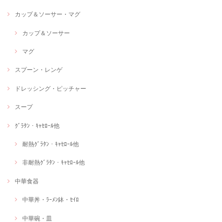
カップ＆ソーサー・マグ
カップ＆ソーサー
マグ
スプーン・レンゲ
ドレッシング・ピッチャー
スープ
ｸﾞﾗﾀﾝ・ｷｬｾﾛｰﾙ他
耐熱ｸﾞﾗﾀﾝ・ｷｬｾﾛｰﾙ他
非耐熱ｸﾞﾗﾀﾝ・ｷｬｾﾛｰﾙ他
中華食器
中華丼・ﾗｰﾒﾝ鉢・ｾｲﾛ
中華碗・皿