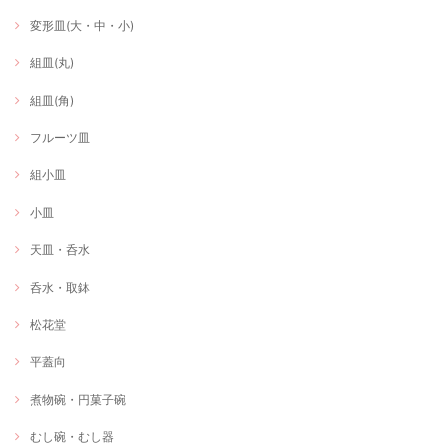
変形皿(大・中・小)
組皿(丸)
組皿(角)
フルーツ皿
組小皿
小皿
天皿・呑水
呑水・取鉢
松花堂
平蓋向
煮物碗・円菓子碗
むし碗・むし器