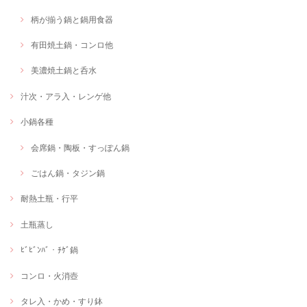
柄が揃う鍋と鍋用食器
有田焼土鍋・コンロ他
美濃焼土鍋と呑水
汁次・アラ入・レンゲ他
小鍋各種
会席鍋・陶板・すっぽん鍋
ごはん鍋・タジン鍋
耐熱土瓶・行平
土瓶蒸し
ﾋﾞﾋﾞﾝﾊﾞ・ﾁｹﾞ鍋
コンロ・火消壺
タレ入・かめ・すり鉢