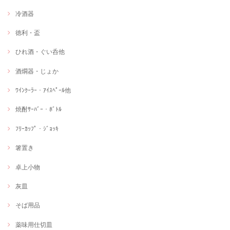
冷酒器
徳利・盃
ひれ酒・ぐい呑他
酒燗器・じょか
ﾜｲﾝｸｰﾗｰ・ｱｲｽﾍﾟｰﾙ他
焼酎ｻｰﾊﾞｰ・ﾎﾞﾄﾙ
ﾌﾘｰｶｯﾌﾟ・ｼﾞｮｯｷ
箸置き
卓上小物
灰皿
そば用品
薬味用仕切皿