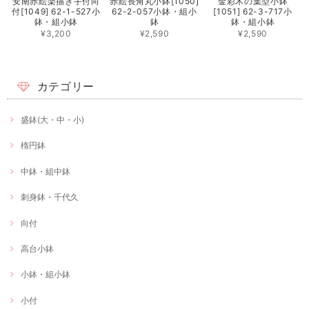
安南赤絵楽描き手付向
赤絵長角丸小鉢[1050]
金彩木の葉型小鉢
付[1049] 62-1-527小
62-2-057小鉢・組小
[1051] 62-3-717小
鉢・組小鉢
鉢
鉢・組小鉢
¥3,200
¥2,590
¥2,590
カテゴリー
盛鉢(大・中・小)
楕円鉢
中鉢・組中鉢
刺身鉢・千代久
向付
高台小鉢
小鉢・組小鉢
小付