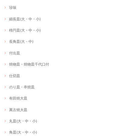
珍味
細長皿(大・中・小)
楕円皿(大・中・小)
長角皿(大・中)
付出皿
焼物皿・焼物皿千代口付
仕切皿
のり皿・串焼皿
有田焼大皿
萬古焼大皿
丸皿(大・中・小)
角皿(大・中・小)