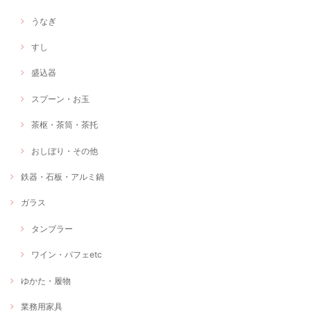
うなぎ
すし
盛込器
スプーン・お玉
茶枢・茶筒・茶托
おしぼり・その他
鉄器・石板・アルミ鍋
ガラス
タンブラー
ワイン・パフェetc
ゆかた・履物
業務用家具