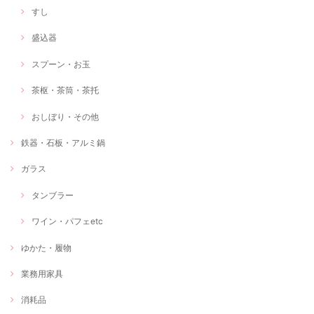
すし
盛込器
スプーン・お玉
茶枢・茶筒・茶托
おしぼり・その他
鉄器・石板・アルミ鍋
ガラス
タンブラー
ワイン・パフェetc
ゆかた・履物
業務用家具
消耗品