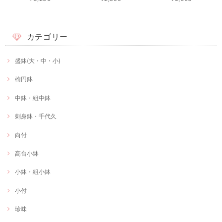
カテゴリー
盛鉢(大・中・小)
楕円鉢
中鉢・組中鉢
刺身鉢・千代久
向付
高台小鉢
小鉢・組小鉢
小付
珍味