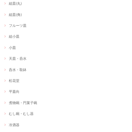
組皿(丸)
組皿(角)
フルーツ皿
組小皿
小皿
天皿・呑水
呑水・取鉢
松花堂
平蓋向
煮物碗・円菓子碗
むし碗・むし器
冷酒器