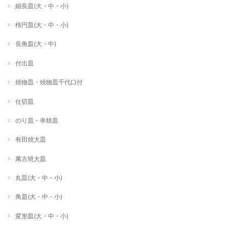
細長皿(大・中・小)
楕円皿(大・中・小)
長角皿(大・中)
付出皿
焼物皿・焼物皿千代口付
仕切皿
のり皿・串焼皿
有田焼大皿
萬古焼大皿
丸皿(大・中・小)
角皿(大・中・小)
変形皿(大・中・小)