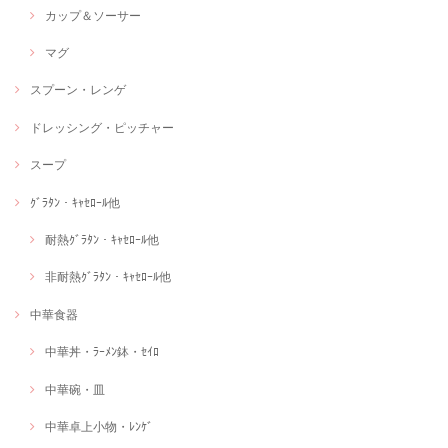
カップ＆ソーサー
マグ
スプーン・レンゲ
ドレッシング・ピッチャー
スープ
ｸﾞﾗﾀﾝ・ｷｬｾﾛｰﾙ他
耐熱ｸﾞﾗﾀﾝ・ｷｬｾﾛｰﾙ他
非耐熱ｸﾞﾗﾀﾝ・ｷｬｾﾛｰﾙ他
中華食器
中華丼・ﾗｰﾒﾝ鉢・ｾｲﾛ
中華碗・皿
中華卓上小物・ﾚﾝｹﾞ