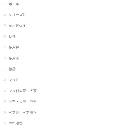
ボール
シリーズ丼
多用丼(組)
反丼
多用丼
多用碗
飯器
フタ丼
フタ付大茶・大茶
毛料・大平・中平
ペア碗・ペア湯呑
寿司湯呑