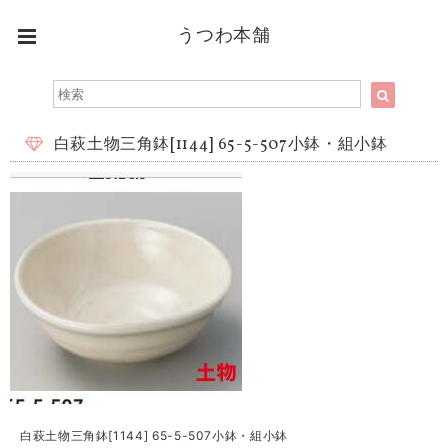
うつわ本舗
白萩土物三角鉢[1144] 65-5-507小鉢・組小鉢
白萩土物三角鉢[1144] 65-5-507小鉢・組小鉢