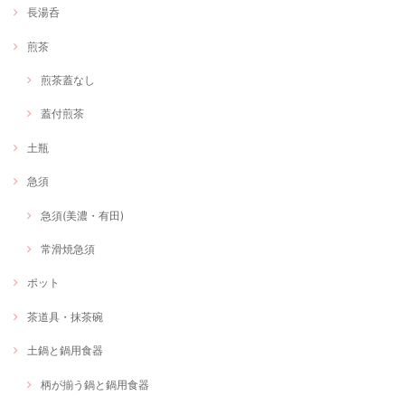
長湯呑
煎茶
煎茶蓋なし
蓋付煎茶
土瓶
急須
急須(美濃・有田)
常滑焼急須
ポット
茶道具・抹茶碗
土鍋と鍋用食器
柄が揃う鍋と鍋用食器