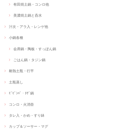
有田焼土鍋・コンロ他
美濃焼土鍋と呑水
汁次・アラ入・レンゲ他
小鍋各種
会席鍋・陶板・すっぽん鍋
ごはん鍋・タジン鍋
耐熱土瓶・行平
土瓶蒸し
ﾋﾞﾋﾞﾝﾊﾞ・ﾁｹﾞ鍋
コンロ・火消壺
タレ入・かめ・すり鉢
カップ＆ソーサー・マグ