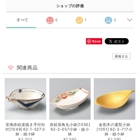
ショップの評価
すべて
6
1
0
Save
通報する
関連商品
安南赤絵楽描き手付向
赤絵長角丸小鉢[1050]
金彩木の葉型小鉢
付[1049] 62-1-527小
62-2-057小鉢・組小
[1051] 62-3-717小
鉢・組小鉢
鉢
鉢・組小鉢
¥3,200
¥2,590
¥2,590