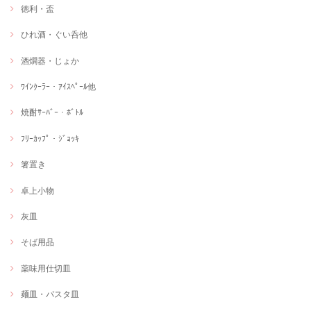
徳利・盃
ひれ酒・ぐい呑他
酒燗器・じょか
ﾜｲﾝｸｰﾗｰ・ｱｲｽﾍﾟｰﾙ他
焼酎ｻｰﾊﾞｰ・ﾎﾞﾄﾙ
ﾌﾘｰｶｯﾌﾟ・ｼﾞｮｯｷ
箸置き
卓上小物
灰皿
そば用品
薬味用仕切皿
麺皿・パスタ皿