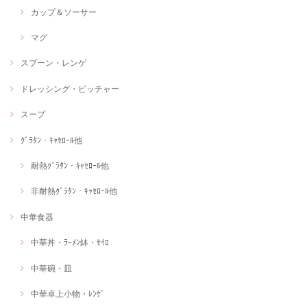
カップ＆ソーサー
マグ
スプーン・レンゲ
ドレッシング・ピッチャー
スープ
ｸﾞﾗﾀﾝ・ｷｬｾﾛｰﾙ他
耐熱ｸﾞﾗﾀﾝ・ｷｬｾﾛｰﾙ他
非耐熱ｸﾞﾗﾀﾝ・ｷｬｾﾛｰﾙ他
中華食器
中華丼・ﾗｰﾒﾝ鉢・ｾｲﾛ
中華碗・皿
中華卓上小物・ﾚﾝｹﾞ