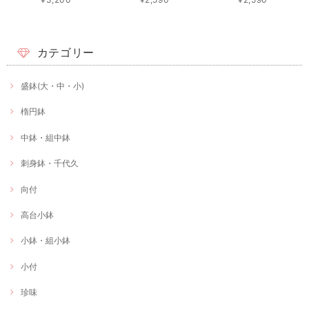
カテゴリー
盛鉢(大・中・小)
楕円鉢
中鉢・組中鉢
刺身鉢・千代久
向付
高台小鉢
小鉢・組小鉢
小付
珍味