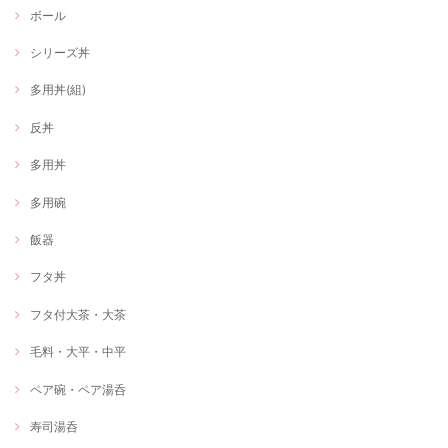
ボール
シリーズ丼
多用丼(組)
反丼
多用丼
多用碗
飯器
フタ丼
フタ付大茶・大茶
毛料・大平・中平
ペア碗・ペア湯呑
寿司湯呑