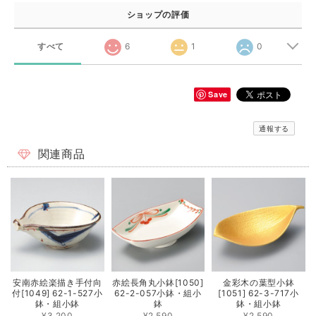
ショップの評価
すべて
6
1
0
Save
通報する
関連商品
安南赤絵楽描き手付向
赤絵長角丸小鉢[1050]
金彩木の葉型小鉢
付[1049] 62-1-527小
62-2-057小鉢・組小
[1051] 62-3-717小
鉢・組小鉢
鉢
鉢・組小鉢
¥3,200
¥2,590
¥2,590