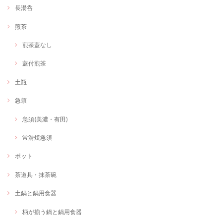
長湯呑
煎茶
煎茶蓋なし
蓋付煎茶
土瓶
急須
急須(美濃・有田)
常滑焼急須
ポット
茶道具・抹茶碗
土鍋と鍋用食器
柄が揃う鍋と鍋用食器