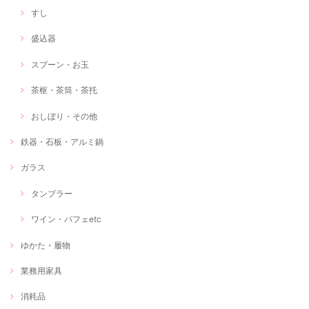
すし
盛込器
スプーン・お玉
茶枢・茶筒・茶托
おしぼり・その他
鉄器・石板・アルミ鍋
ガラス
タンブラー
ワイン・パフェetc
ゆかた・履物
業務用家具
消耗品