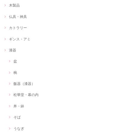
木製品
仏具・神具
カトラリー
ギンス・アミ
漆器
盆
椀
飯器（漆器）
松華堂・幕の内
丼・鉢
そば
うなぎ