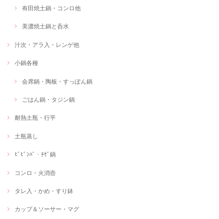
有田焼土鍋・コンロ他
美濃焼土鍋と呑水
汁次・アラ入・レンゲ他
小鍋各種
会席鍋・陶板・すっぽん鍋
ごはん鍋・タジン鍋
耐熱土瓶・行平
土瓶蒸し
ﾋﾞﾋﾞﾝﾊﾞ・ﾁｹﾞ鍋
コンロ・火消壺
タレ入・かめ・すり鉢
カップ＆ソーサー・マグ