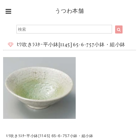
うつわ本舗
ﾋﾜ吹きﾗｽﾀｰ平小鉢[1145] 65-6-757小鉢・組小鉢
ﾋﾜ吹きﾗｽﾀｰ平小鉢[1145] 65-6-757小鉢・組小鉢