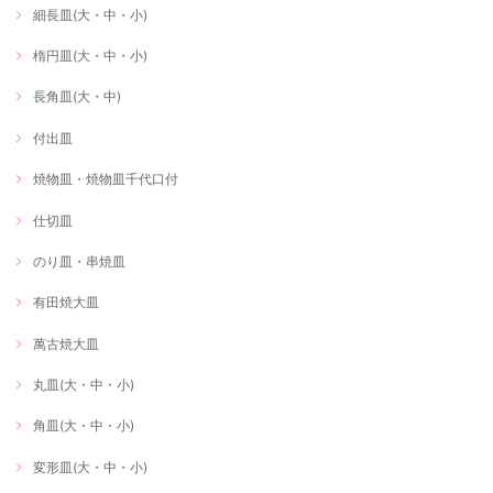
細長皿(大・中・小)
楕円皿(大・中・小)
長角皿(大・中)
付出皿
焼物皿・焼物皿千代口付
仕切皿
のり皿・串焼皿
有田焼大皿
萬古焼大皿
丸皿(大・中・小)
角皿(大・中・小)
変形皿(大・中・小)