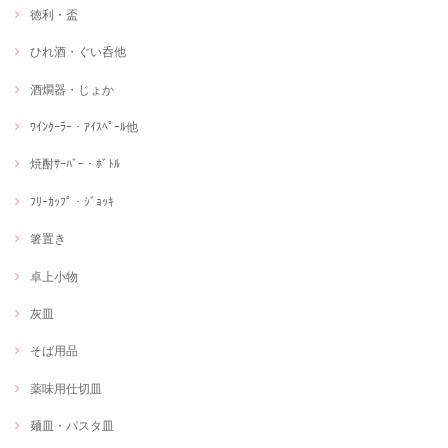
徳利・盃
ひれ酒・ぐい呑他
酒燗器・じょか
ﾜｲﾝｸｰﾗｰ・ｱｲｽﾍﾟｰﾙ他
焼酎ｻｰﾊﾞｰ・ﾎﾞﾄﾙ
ﾌﾘｰｶｯﾌﾟ・ｼﾞｮｯｷ
箸置き
卓上小物
灰皿
そば用品
薬味用仕切皿
麺皿・パスタ皿