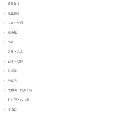
組皿(丸)
組皿(角)
フルーツ皿
組小皿
小皿
天皿・呑水
呑水・取鉢
松花堂
平蓋向
煮物碗・円菓子碗
むし碗・むし器
冷酒器