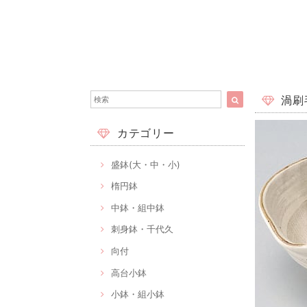
渦刷毛
カテゴリー
盛鉢(大・中・小)
楕円鉢
中鉢・組中鉢
刺身鉢・千代久
向付
高台小鉢
小鉢・組小鉢