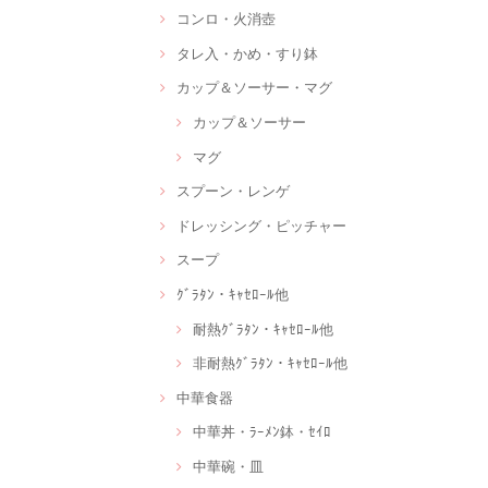
コンロ・火消壺
タレ入・かめ・すり鉢
カップ＆ソーサー・マグ
カップ＆ソーサー
マグ
スプーン・レンゲ
ドレッシング・ピッチャー
スープ
ｸﾞﾗﾀﾝ・ｷｬｾﾛｰﾙ他
耐熱ｸﾞﾗﾀﾝ・ｷｬｾﾛｰﾙ他
非耐熱ｸﾞﾗﾀﾝ・ｷｬｾﾛｰﾙ他
中華食器
中華丼・ﾗｰﾒﾝ鉢・ｾｲﾛ
中華碗・皿