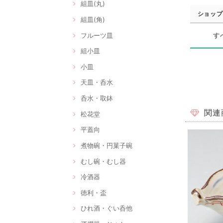
組皿(丸)
ショップ
組皿(角)
フルーツ皿
す
組小皿
小皿
天皿・呑水
呑水・取鉢
関連
松花堂
平蓋向
煮物碗・円菓子碗
むし碗・むし器
冷酒器
徳利・盃
ひれ酒・ぐい呑他