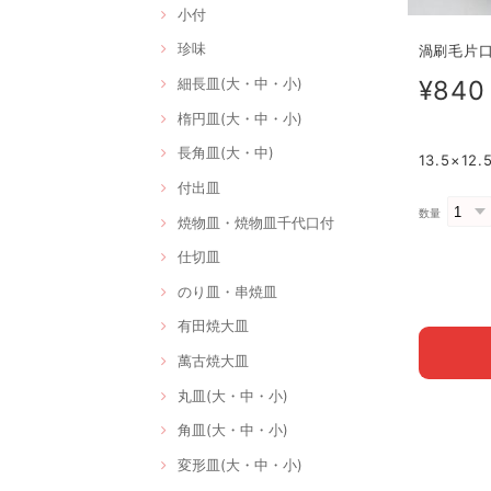
小付
珍味
渦刷毛片口4
¥840
細長皿(大・中・小)
楕円皿(大・中・小)
長角皿(大・中)
13.5×1
付出皿
数量
焼物皿・焼物皿千代口付
仕切皿
のり皿・串焼皿
有田焼大皿
萬古焼大皿
丸皿(大・中・小)
角皿(大・中・小)
変形皿(大・中・小)