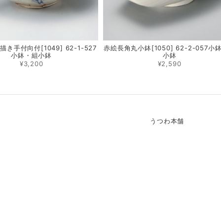
き手付向付[1049] 62-1-527
赤絵長角丸小鉢[1050] 62-2-057小
小鉢・組小鉢
小鉢
¥3,200
¥2,590
うつわ本舗