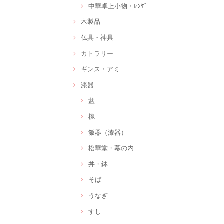
中華卓上小物・ﾚﾝｹﾞ
木製品
仏具・神具
カトラリー
ギンス・アミ
漆器
盆
椀
飯器（漆器）
松華堂・幕の内
丼・鉢
そば
うなぎ
すし