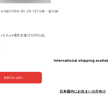
.0鉢[1164] 65-25-727小鉢・組小鉢
2.5×5.5㎝※通常定価1210円の品。
International shipping availa
Add to cart
日本国内にお住まいの方向け