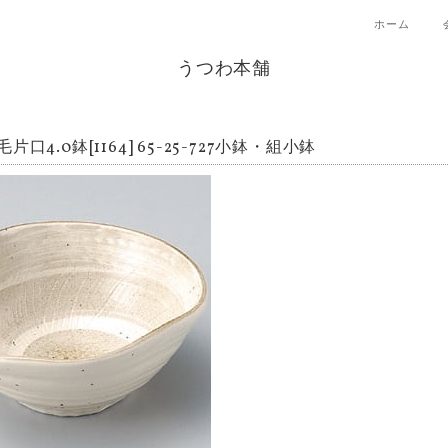
ホーム
うつわ本舗
片口4.0鉢[1164] 65-25-727小鉢・組小鉢