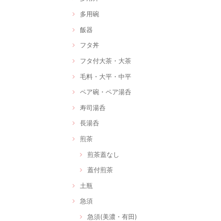
多用碗
飯器
フタ丼
フタ付大茶・大茶
毛料・大平・中平
ペア碗・ペア湯呑
寿司湯呑
長湯呑
煎茶
煎茶蓋なし
蓋付煎茶
土瓶
急須
急須(美濃・有田)