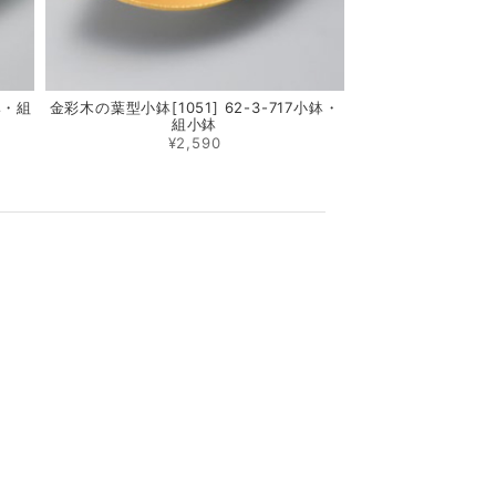
鉢・組
金彩木の葉型小鉢[1051] 62-3-717小鉢・
組小鉢
¥2,590