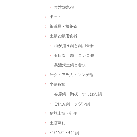
常滑焼急須
ポット
茶道具・抹茶碗
土鍋と鍋用食器
柄が揃う鍋と鍋用食器
有田焼土鍋・コンロ他
美濃焼土鍋と呑水
汁次・アラ入・レンゲ他
小鍋各種
会席鍋・陶板・すっぽん鍋
ごはん鍋・タジン鍋
耐熱土瓶・行平
土瓶蒸し
ﾋﾞﾋﾞﾝﾊﾞ・ﾁｹﾞ鍋