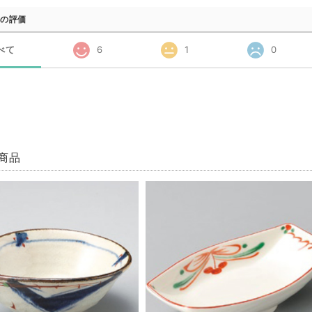
の評価
べて
6
1
0
商品