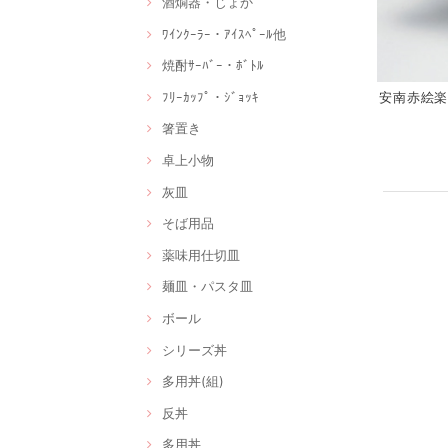
酒燗器・じょか
ﾜｲﾝｸｰﾗｰ・ｱｲｽﾍﾟｰﾙ他
焼酎ｻｰﾊﾞｰ・ﾎﾞﾄﾙ
ﾌﾘｰｶｯﾌﾟ・ｼﾞｮｯｷ
安南赤絵楽描
箸置き
卓上小物
灰皿
そば用品
薬味用仕切皿
麺皿・パスタ皿
ボール
シリーズ丼
多用丼(組)
反丼
多用丼