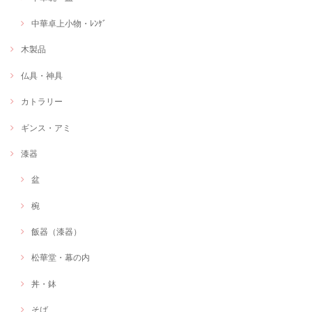
中華卓上小物・ﾚﾝｹﾞ
木製品
仏具・神具
カトラリー
ギンス・アミ
漆器
盆
椀
飯器（漆器）
松華堂・幕の内
丼・鉢
そば