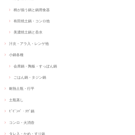
柄が揃う鍋と鍋用食器
有田焼土鍋・コンロ他
美濃焼土鍋と呑水
汁次・アラ入・レンゲ他
小鍋各種
会席鍋・陶板・すっぽん鍋
ごはん鍋・タジン鍋
耐熱土瓶・行平
土瓶蒸し
ﾋﾞﾋﾞﾝﾊﾞ・ﾁｹﾞ鍋
コンロ・火消壺
タレ入・かめ・すり鉢