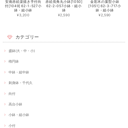
安南赤絵楽描き手付向
赤絵長角丸小鉢[1050]
金彩木の葉型小鉢
付[1049] 62-1-527小
62-2-057小鉢・組小
[1051] 62-3-717小
鉢・組小鉢
鉢
鉢・組小鉢
¥3,200
¥2,590
¥2,590
カテゴリー
盛鉢(大・中・小)
楕円鉢
中鉢・組中鉢
刺身鉢・千代久
向付
高台小鉢
小鉢・組小鉢
小付