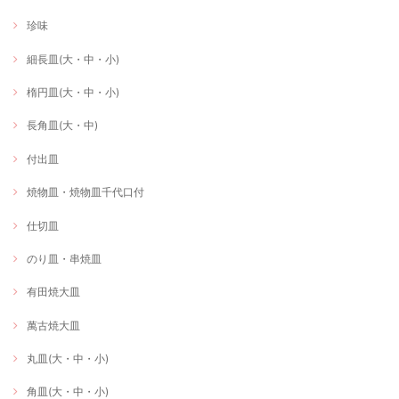
珍味
細長皿(大・中・小)
楕円皿(大・中・小)
長角皿(大・中)
付出皿
焼物皿・焼物皿千代口付
仕切皿
のり皿・串焼皿
有田焼大皿
萬古焼大皿
丸皿(大・中・小)
角皿(大・中・小)