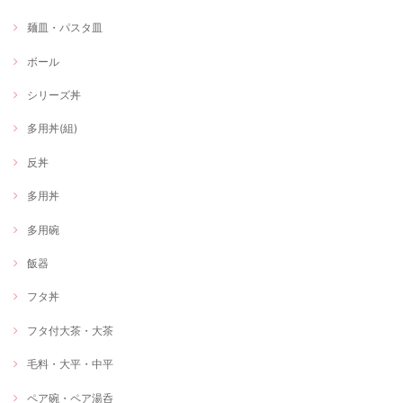
麺皿・パスタ皿
ボール
シリーズ丼
多用丼(組)
反丼
多用丼
多用碗
飯器
フタ丼
フタ付大茶・大茶
毛料・大平・中平
ペア碗・ペア湯呑