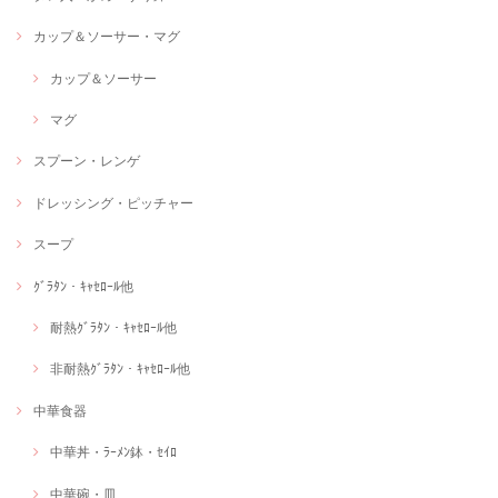
カップ＆ソーサー・マグ
カップ＆ソーサー
マグ
スプーン・レンゲ
ドレッシング・ピッチャー
スープ
ｸﾞﾗﾀﾝ・ｷｬｾﾛｰﾙ他
耐熱ｸﾞﾗﾀﾝ・ｷｬｾﾛｰﾙ他
非耐熱ｸﾞﾗﾀﾝ・ｷｬｾﾛｰﾙ他
中華食器
中華丼・ﾗｰﾒﾝ鉢・ｾｲﾛ
中華碗・皿