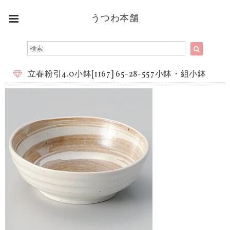
うつわ本舗
立春粉引4.0小鉢[1167] 65-28-557小鉢・組小鉢