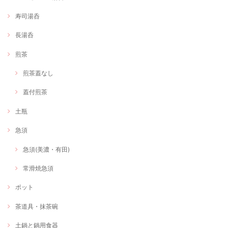
寿司湯呑
長湯呑
煎茶
煎茶蓋なし
蓋付煎茶
土瓶
急須
急須(美濃・有田)
常滑焼急須
ポット
茶道具・抹茶碗
土鍋と鍋用食器