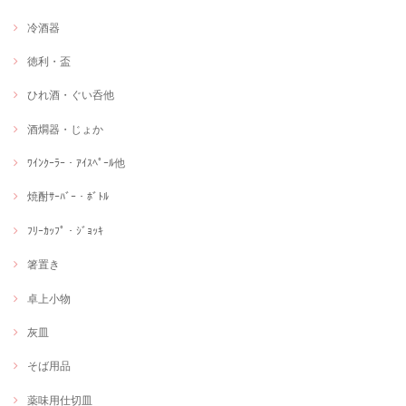
冷酒器
徳利・盃
ひれ酒・ぐい呑他
酒燗器・じょか
ﾜｲﾝｸｰﾗｰ・ｱｲｽﾍﾟｰﾙ他
焼酎ｻｰﾊﾞｰ・ﾎﾞﾄﾙ
ﾌﾘｰｶｯﾌﾟ・ｼﾞｮｯｷ
箸置き
卓上小物
灰皿
そば用品
薬味用仕切皿