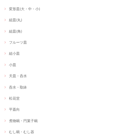
変形皿(大・中・小)
組皿(丸)
組皿(角)
フルーツ皿
組小皿
小皿
天皿・呑水
呑水・取鉢
松花堂
平蓋向
煮物碗・円菓子碗
むし碗・むし器