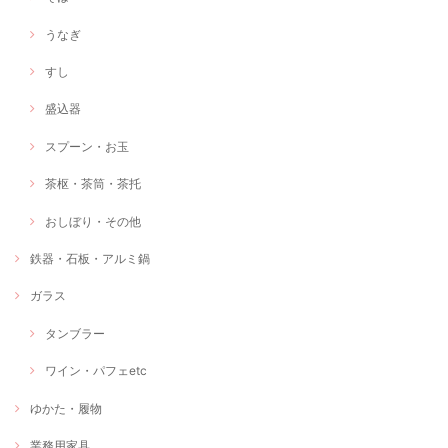
うなぎ
すし
盛込器
スプーン・お玉
茶枢・茶筒・茶托
おしぼり・その他
鉄器・石板・アルミ鍋
ガラス
タンブラー
ワイン・パフェetc
ゆかた・履物
業務用家具