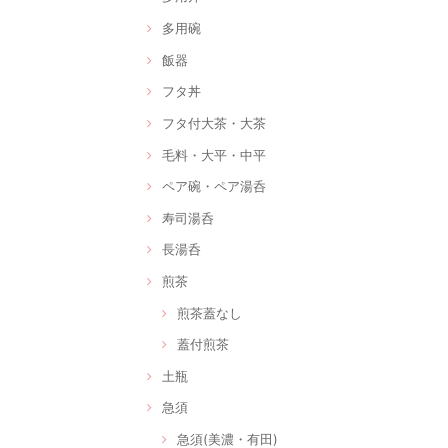
多用碗
飯器
フタ丼
フタ付大茶・大茶
毛料・大平・中平
ペア碗・ペア湯呑
寿司湯呑
長湯呑
煎茶
煎茶蓋なし
蓋付煎茶
土瓶
急須
急須(美濃・有田)