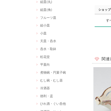
組皿(丸)
組皿(角)
ショップ
フルーツ皿
す
組小皿
小皿
天皿・呑水
呑水・取鉢
松花堂
関連
平蓋向
煮物碗・円菓子碗
むし碗・むし器
冷酒器
徳利・盃
ひれ酒・ぐい呑他