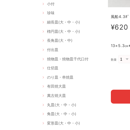
小付
珍味
風船4.3ﾎﾞ
細長皿(大・中・小)
¥620
楕円皿(大・中・小)
長角皿(大・中)
13×5.3
付出皿
焼物皿・焼物皿千代口付
数量
仕切皿
のり皿・串焼皿
有田焼大皿
萬古焼大皿
丸皿(大・中・小)
角皿(大・中・小)
変形皿(大・中・小)