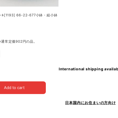
ｰﾙ[1193] 66-22-677小鉢・組小鉢
㎝※通常定価902円の品。
International shipping availa
Add to cart
日本国内にお住まいの方向け