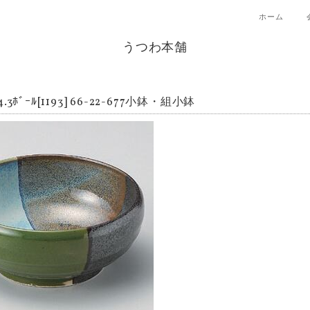
ホーム
うつわ本舗
.3ﾎﾞｰﾙ[1193] 66-22-677小鉢・組小鉢