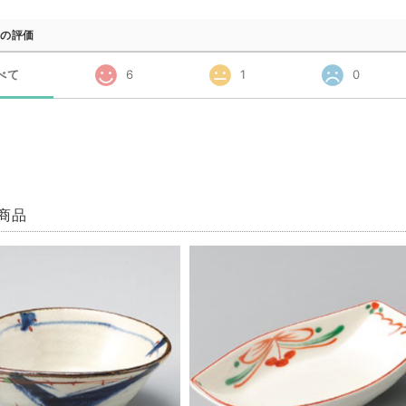
の評価
べて
6
1
0
商品