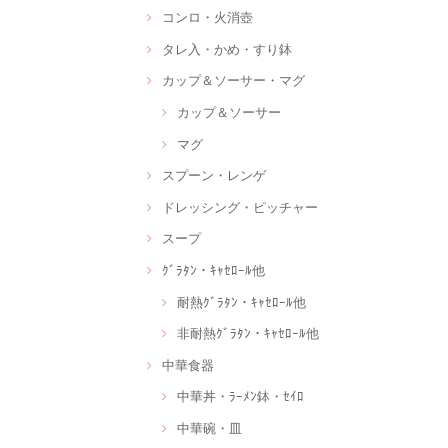
コンロ・火消壺
タレ入・かめ・すり鉢
カップ＆ソーサー・マグ
カップ＆ソーサー
マグ
スプーン・レンゲ
ドレッシング・ピッチャー
スープ
ｸﾞﾗﾀﾝ・ｷｬｾﾛｰﾙ他
耐熱ｸﾞﾗﾀﾝ・ｷｬｾﾛｰﾙ他
非耐熱ｸﾞﾗﾀﾝ・ｷｬｾﾛｰﾙ他
中華食器
中華丼・ﾗｰﾒﾝ鉢・ｾｲﾛ
中華碗・皿