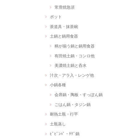
常滑焼急須
ポット
茶道具・抹茶碗
土鍋と鍋用食器
柄が揃う鍋と鍋用食器
有田焼土鍋・コンロ他
美濃焼土鍋と呑水
汁次・アラ入・レンゲ他
小鍋各種
会席鍋・陶板・すっぽん鍋
ごはん鍋・タジン鍋
耐熱土瓶・行平
土瓶蒸し
ﾋﾞﾋﾞﾝﾊﾞ・ﾁｹﾞ鍋