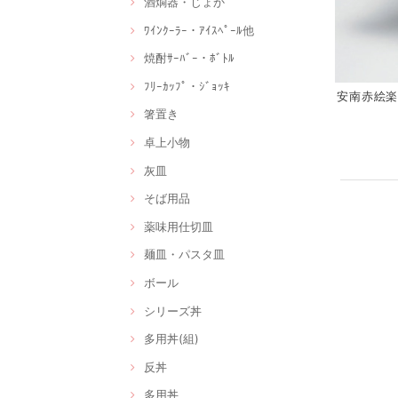
酒燗器・じょか
ﾜｲﾝｸｰﾗｰ・ｱｲｽﾍﾟｰﾙ他
焼酎ｻｰﾊﾞｰ・ﾎﾞﾄﾙ
ﾌﾘｰｶｯﾌﾟ・ｼﾞｮｯｷ
安南赤絵楽描
箸置き
卓上小物
灰皿
そば用品
薬味用仕切皿
麺皿・パスタ皿
ボール
シリーズ丼
多用丼(組)
反丼
多用丼