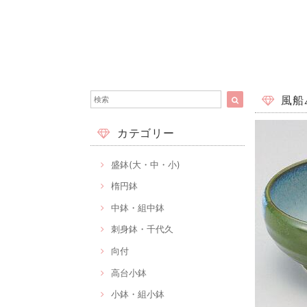
風船4
カテゴリー
盛鉢(大・中・小)
楕円鉢
中鉢・組中鉢
刺身鉢・千代久
向付
高台小鉢
小鉢・組小鉢