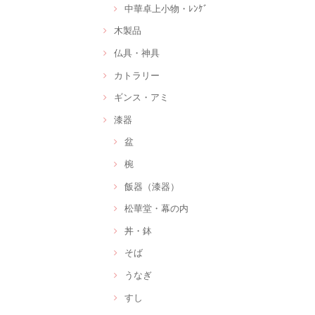
中華卓上小物・ﾚﾝｹﾞ
木製品
仏具・神具
カトラリー
ギンス・アミ
漆器
盆
椀
飯器（漆器）
松華堂・幕の内
丼・鉢
そば
うなぎ
すし