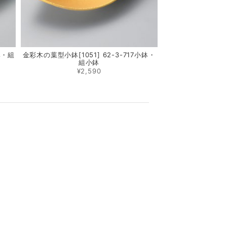
鉢・組
金彩木の葉型小鉢[1051] 62-3-717小鉢・
組小鉢
¥2,590