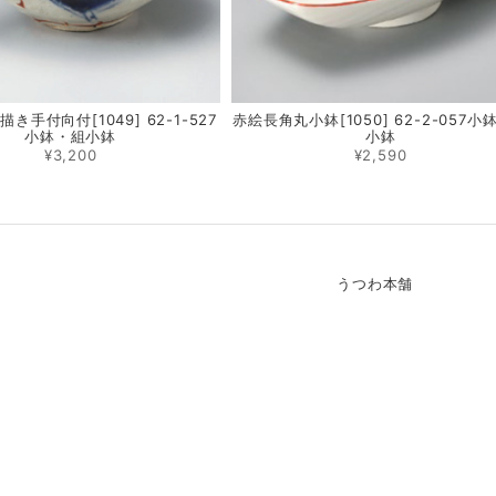
き手付向付[1049] 62-1-527
赤絵長角丸小鉢[1050] 62-2-057小
小鉢・組小鉢
小鉢
¥3,200
¥2,590
うつわ本舗