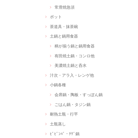
常滑焼急須
ポット
茶道具・抹茶碗
土鍋と鍋用食器
柄が揃う鍋と鍋用食器
有田焼土鍋・コンロ他
美濃焼土鍋と呑水
汁次・アラ入・レンゲ他
小鍋各種
会席鍋・陶板・すっぽん鍋
ごはん鍋・タジン鍋
耐熱土瓶・行平
土瓶蒸し
ﾋﾞﾋﾞﾝﾊﾞ・ﾁｹﾞ鍋