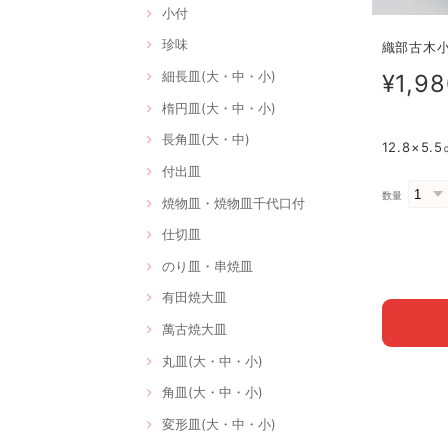
小付
珍味
織部古木小鉢
細長皿(大・中・小)
¥1,9
楕円皿(大・中・小)
長角皿(大・中)
12.8×5
付出皿
数量
焼物皿・焼物皿千代口付
仕切皿
のり皿・串焼皿
有田焼大皿
萬古焼大皿
丸皿(大・中・小)
角皿(大・中・小)
変形皿(大・中・小)