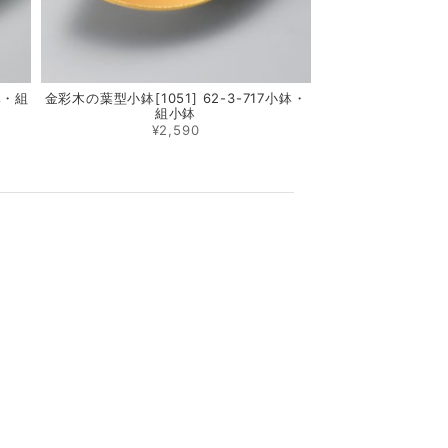
鉢・組
金彩木の葉型小鉢[1051] 62-3-717小鉢・
組小鉢
¥2,590