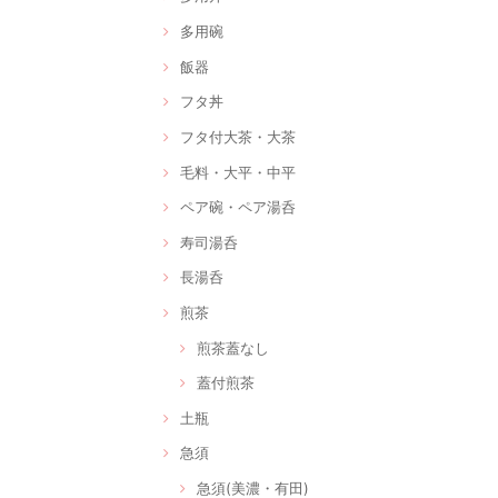
多用碗
飯器
フタ丼
フタ付大茶・大茶
毛料・大平・中平
ペア碗・ペア湯呑
寿司湯呑
長湯呑
煎茶
煎茶蓋なし
蓋付煎茶
土瓶
急須
急須(美濃・有田)