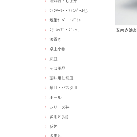
酒燗器・じょか
ﾜｲﾝｸｰﾗｰ・ｱｲｽﾍﾟｰﾙ他
焼酎ｻｰﾊﾞｰ・ﾎﾞﾄﾙ
ﾌﾘｰｶｯﾌﾟ・ｼﾞｮｯｷ
安南赤絵楽描
箸置き
卓上小物
灰皿
そば用品
薬味用仕切皿
麺皿・パスタ皿
ボール
シリーズ丼
多用丼(組)
反丼
多用丼