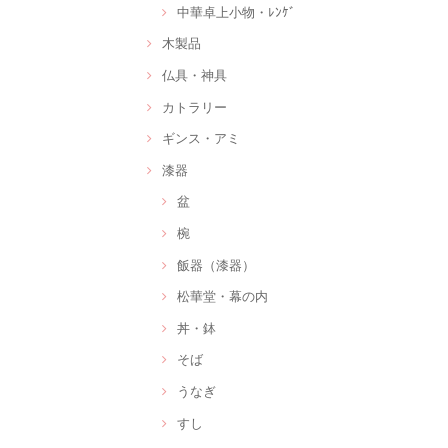
中華卓上小物・ﾚﾝｹﾞ
木製品
仏具・神具
カトラリー
ギンス・アミ
漆器
盆
椀
飯器（漆器）
松華堂・幕の内
丼・鉢
そば
うなぎ
すし