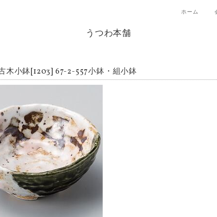
ホーム
うつわ本舗
木小鉢[1203] 67-2-557小鉢・組小鉢