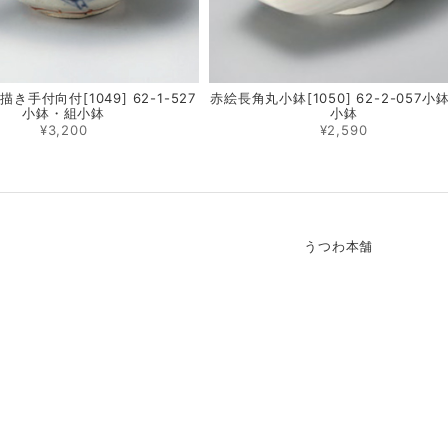
き手付向付[1049] 62-1-527
赤絵長角丸小鉢[1050] 62-2-057小
小鉢・組小鉢
小鉢
¥3,200
¥2,590
うつわ本舗