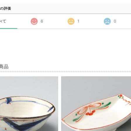
の評価
べて
6
1
0
商品