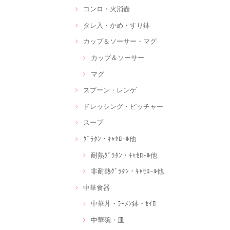
コンロ・火消壺
タレ入・かめ・すり鉢
カップ＆ソーサー・マグ
カップ＆ソーサー
マグ
スプーン・レンゲ
ドレッシング・ピッチャー
スープ
ｸﾞﾗﾀﾝ・ｷｬｾﾛｰﾙ他
耐熱ｸﾞﾗﾀﾝ・ｷｬｾﾛｰﾙ他
非耐熱ｸﾞﾗﾀﾝ・ｷｬｾﾛｰﾙ他
中華食器
中華丼・ﾗｰﾒﾝ鉢・ｾｲﾛ
中華碗・皿