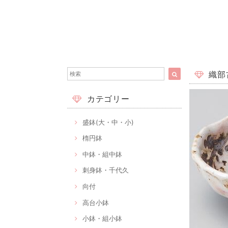
織部古
カテゴリー
盛鉢(大・中・小)
楕円鉢
中鉢・組中鉢
刺身鉢・千代久
向付
高台小鉢
小鉢・組小鉢