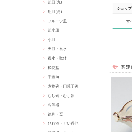
組皿(丸)
ショップ
組皿(角)
フルーツ皿
す
組小皿
小皿
天皿・呑水
呑水・取鉢
関連
松花堂
平蓋向
煮物碗・円菓子碗
むし碗・むし器
冷酒器
徳利・盃
ひれ酒・ぐい呑他