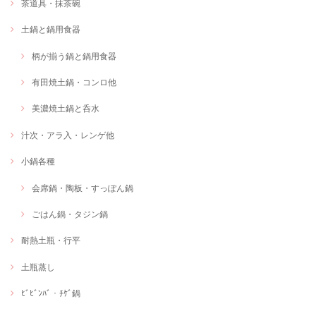
茶道具・抹茶碗
土鍋と鍋用食器
柄が揃う鍋と鍋用食器
有田焼土鍋・コンロ他
美濃焼土鍋と呑水
汁次・アラ入・レンゲ他
小鍋各種
会席鍋・陶板・すっぽん鍋
ごはん鍋・タジン鍋
耐熱土瓶・行平
土瓶蒸し
ﾋﾞﾋﾞﾝﾊﾞ・ﾁｹﾞ鍋