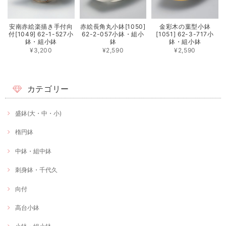
安南赤絵楽描き手付向
赤絵長角丸小鉢[1050]
金彩木の葉型小鉢
付[1049] 62-1-527小
62-2-057小鉢・組小
[1051] 62-3-717小
鉢・組小鉢
鉢
鉢・組小鉢
¥3,200
¥2,590
¥2,590
カテゴリー
盛鉢(大・中・小)
楕円鉢
中鉢・組中鉢
刺身鉢・千代久
向付
高台小鉢