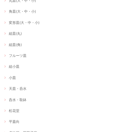
丸皿(大・中・小)
角皿(大・中・小)
変形皿(大・中・小)
組皿(丸)
組皿(角)
フルーツ皿
組小皿
小皿
天皿・呑水
呑水・取鉢
松花堂
平蓋向