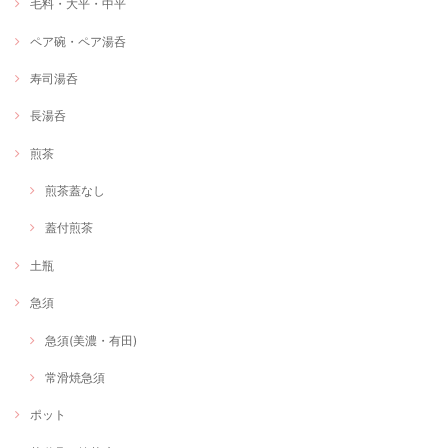
毛料・大平・中平
ペア碗・ペア湯呑
寿司湯呑
長湯呑
煎茶
煎茶蓋なし
蓋付煎茶
土瓶
急須
急須(美濃・有田)
常滑焼急須
ポット