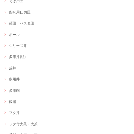
そば用品
薬味用仕切皿
麺皿・パスタ皿
ボール
シリーズ丼
多用丼(組)
反丼
多用丼
多用碗
飯器
フタ丼
フタ付大茶・大茶