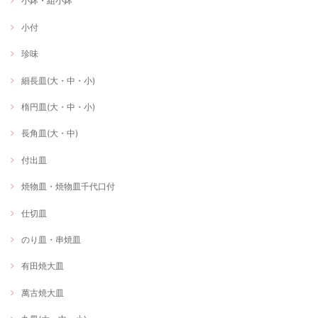
小鉢・組小鉢
小付
珍味
細長皿(大・中・小)
楕円皿(大・中・小)
長角皿(大・中)
付出皿
焼物皿・焼物皿千代口付
仕切皿
のり皿・串焼皿
有田焼大皿
萬古焼大皿