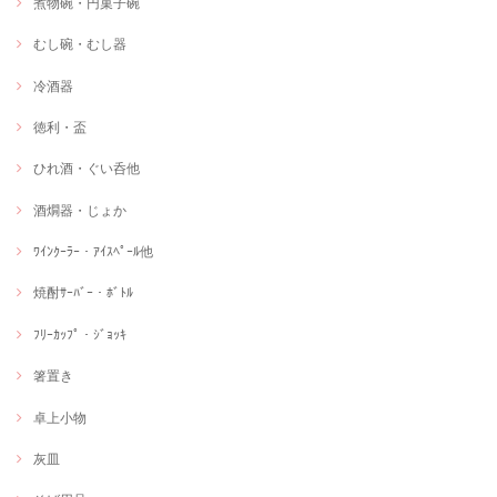
煮物碗・円菓子碗
むし碗・むし器
冷酒器
徳利・盃
ひれ酒・ぐい呑他
酒燗器・じょか
ﾜｲﾝｸｰﾗｰ・ｱｲｽﾍﾟｰﾙ他
焼酎ｻｰﾊﾞｰ・ﾎﾞﾄﾙ
ﾌﾘｰｶｯﾌﾟ・ｼﾞｮｯｷ
箸置き
卓上小物
灰皿