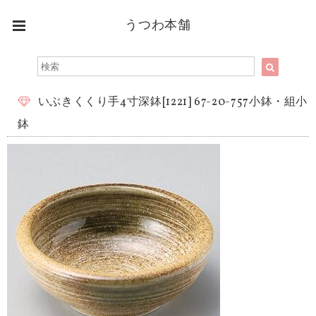
うつわ本舗
いぶきくくり手4寸深鉢[1221] 67-20-757小鉢・組小
鉢