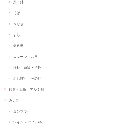
丼・鉢
そば
うなぎ
すし
盛込器
スプーン・お玉
茶枢・茶筒・茶托
おしぼり・その他
鉄器・石板・アルミ鍋
ガラス
タンブラー
ワイン・パフェetc