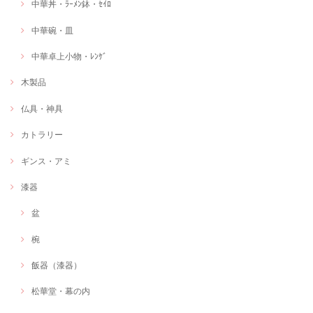
中華丼・ﾗｰﾒﾝ鉢・ｾｲﾛ
中華碗・皿
中華卓上小物・ﾚﾝｹﾞ
木製品
仏具・神具
カトラリー
ギンス・アミ
漆器
盆
椀
飯器（漆器）
松華堂・幕の内