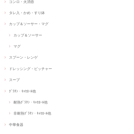
コンロ・火消壺
タレ入・かめ・すり鉢
カップ＆ソーサー・マグ
カップ＆ソーサー
マグ
スプーン・レンゲ
ドレッシング・ピッチャー
スープ
ｸﾞﾗﾀﾝ・ｷｬｾﾛｰﾙ他
耐熱ｸﾞﾗﾀﾝ・ｷｬｾﾛｰﾙ他
非耐熱ｸﾞﾗﾀﾝ・ｷｬｾﾛｰﾙ他
中華食器