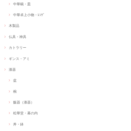
中華碗・皿
中華卓上小物・ﾚﾝｹﾞ
木製品
仏具・神具
カトラリー
ギンス・アミ
漆器
盆
椀
飯器（漆器）
松華堂・幕の内
丼・鉢