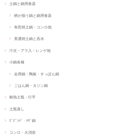
土鍋と鍋用食器
柄が揃う鍋と鍋用食器
有田焼土鍋・コンロ他
美濃焼土鍋と呑水
汁次・アラ入・レンゲ他
小鍋各種
会席鍋・陶板・すっぽん鍋
ごはん鍋・タジン鍋
耐熱土瓶・行平
土瓶蒸し
ﾋﾞﾋﾞﾝﾊﾞ・ﾁｹﾞ鍋
コンロ・火消壺