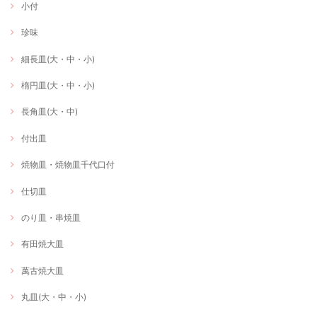
小付
珍味
細長皿(大・中・小)
楕円皿(大・中・小)
長角皿(大・中)
付出皿
焼物皿・焼物皿千代口付
仕切皿
のり皿・串焼皿
有田焼大皿
萬古焼大皿
丸皿(大・中・小)