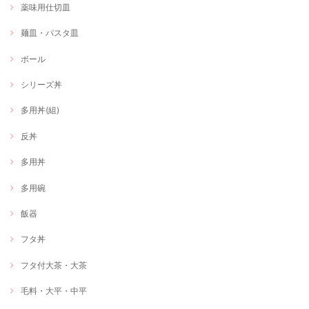
薬味用仕切皿
麺皿・パスタ皿
ボール
シリーズ丼
多用丼(組)
反丼
多用丼
多用碗
飯器
フタ丼
フタ付大茶・大茶
毛料・大平・中平