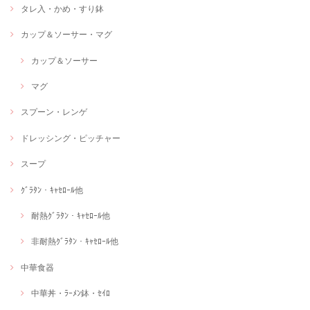
タレ入・かめ・すり鉢
カップ＆ソーサー・マグ
カップ＆ソーサー
マグ
スプーン・レンゲ
ドレッシング・ピッチャー
スープ
ｸﾞﾗﾀﾝ・ｷｬｾﾛｰﾙ他
耐熱ｸﾞﾗﾀﾝ・ｷｬｾﾛｰﾙ他
非耐熱ｸﾞﾗﾀﾝ・ｷｬｾﾛｰﾙ他
中華食器
中華丼・ﾗｰﾒﾝ鉢・ｾｲﾛ