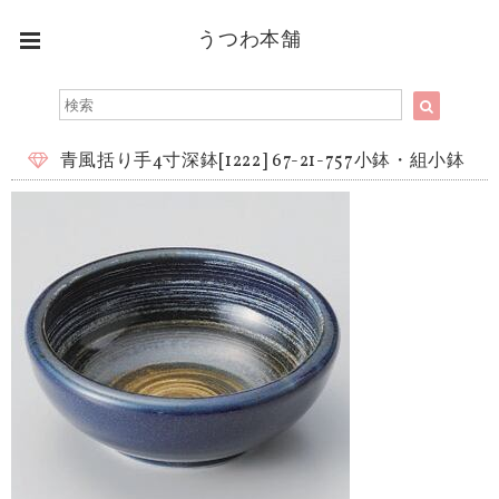
うつわ本舗
青風括り手4寸深鉢[1222] 67-21-757小鉢・組小鉢