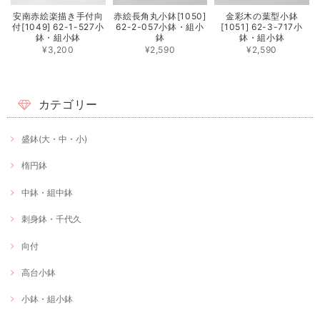
安南赤絵楽描き手付向
赤絵長角丸小鉢[1050]
金彩木の葉型小鉢
付[1049] 62-1-527小
62-2-057小鉢・組小
[1051] 62-3-717小
鉢・組小鉢
鉢
鉢・組小鉢
¥3,200
¥2,590
¥2,590
カテゴリー
盛鉢(大・中・小)
楕円鉢
中鉢・組中鉢
刺身鉢・千代久
向付
高台小鉢
小鉢・組小鉢