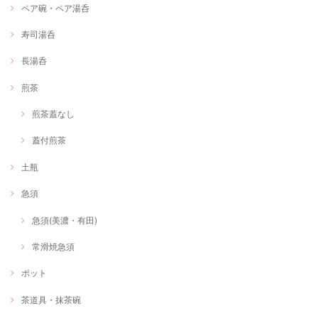
ペア碗・ペア湯呑
寿司湯呑
長湯呑
煎茶
煎茶蓋なし
蓋付煎茶
土瓶
急須
急須(美濃・有田)
常滑焼急須
ポット
茶道具・抹茶碗