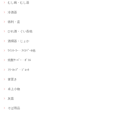
むし碗・むし器
冷酒器
徳利・盃
ひれ酒・ぐい呑他
酒燗器・じょか
ﾜｲﾝｸｰﾗｰ・ｱｲｽﾍﾟｰﾙ他
焼酎ｻｰﾊﾞｰ・ﾎﾞﾄﾙ
ﾌﾘｰｶｯﾌﾟ・ｼﾞｮｯｷ
箸置き
卓上小物
灰皿
そば用品