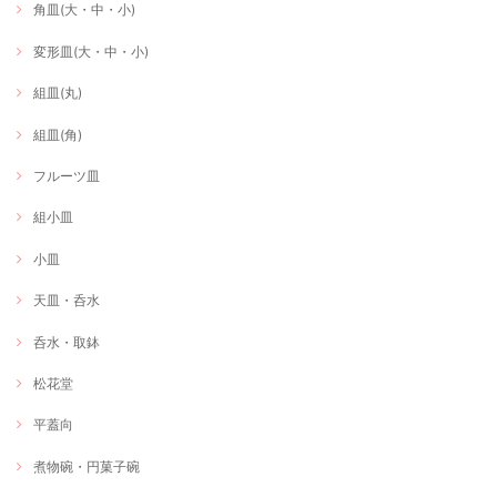
角皿(大・中・小)
変形皿(大・中・小)
組皿(丸)
組皿(角)
フルーツ皿
組小皿
小皿
天皿・呑水
呑水・取鉢
松花堂
平蓋向
煮物碗・円菓子碗