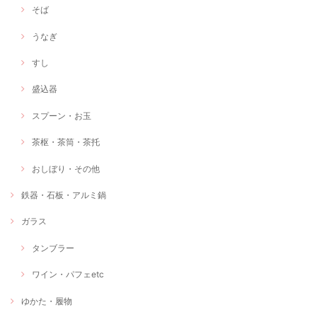
そば
うなぎ
すし
盛込器
スプーン・お玉
茶枢・茶筒・茶托
おしぼり・その他
鉄器・石板・アルミ鍋
ガラス
タンブラー
ワイン・パフェetc
ゆかた・履物