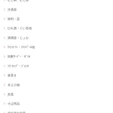
冷酒器
徳利・盃
ひれ酒・ぐい呑他
酒燗器・じょか
ﾜｲﾝｸｰﾗｰ・ｱｲｽﾍﾟｰﾙ他
焼酎ｻｰﾊﾞｰ・ﾎﾞﾄﾙ
ﾌﾘｰｶｯﾌﾟ・ｼﾞｮｯｷ
箸置き
卓上小物
灰皿
そば用品