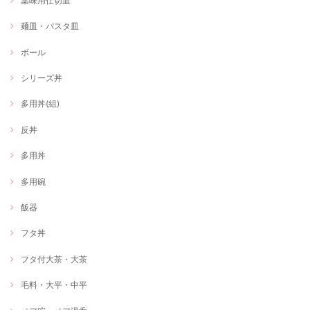
薬味用仕切皿
麺皿・パスタ皿
ボール
シリーズ丼
多用丼(組)
反丼
多用丼
多用碗
飯器
フタ丼
フタ付大茶・大茶
毛料・大平・中平