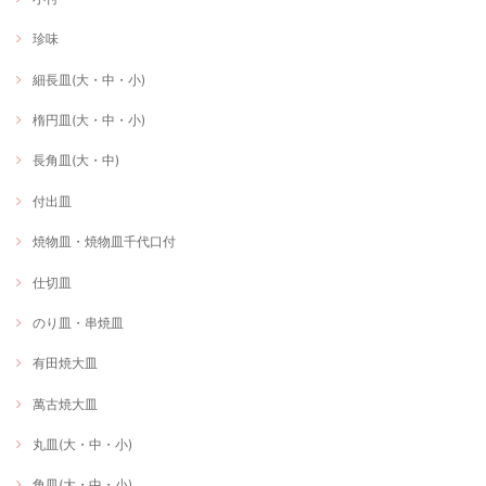
珍味
細長皿(大・中・小)
楕円皿(大・中・小)
長角皿(大・中)
付出皿
焼物皿・焼物皿千代口付
仕切皿
のり皿・串焼皿
有田焼大皿
萬古焼大皿
丸皿(大・中・小)
角皿(大・中・小)