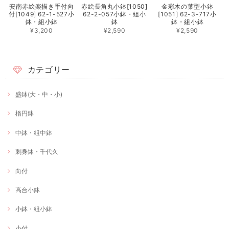
安南赤絵楽描き手付向
赤絵長角丸小鉢[1050]
金彩木の葉型小鉢
付[1049] 62-1-527小
62-2-057小鉢・組小
[1051] 62-3-717小
鉢・組小鉢
鉢
鉢・組小鉢
¥3,200
¥2,590
¥2,590
カテゴリー
盛鉢(大・中・小)
楕円鉢
中鉢・組中鉢
刺身鉢・千代久
向付
高台小鉢
小鉢・組小鉢
小付