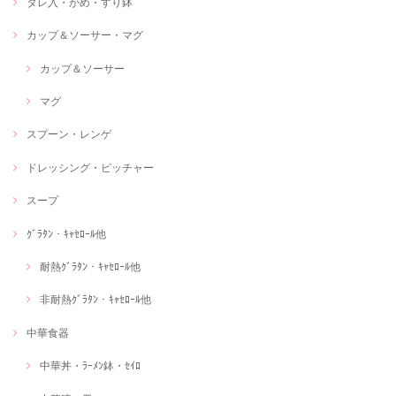
タレ入・かめ・すり鉢
カップ＆ソーサー・マグ
カップ＆ソーサー
マグ
スプーン・レンゲ
ドレッシング・ピッチャー
スープ
ｸﾞﾗﾀﾝ・ｷｬｾﾛｰﾙ他
耐熱ｸﾞﾗﾀﾝ・ｷｬｾﾛｰﾙ他
非耐熱ｸﾞﾗﾀﾝ・ｷｬｾﾛｰﾙ他
中華食器
中華丼・ﾗｰﾒﾝ鉢・ｾｲﾛ