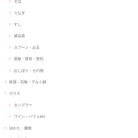
そば
うなぎ
すし
盛込器
スプーン・お玉
茶枢・茶筒・茶托
おしぼり・その他
鉄器・石板・アルミ鍋
ガラス
タンブラー
ワイン・パフェetc
ゆかた・履物