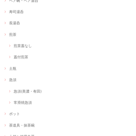
ペア碗・ペア湯呑
寿司湯呑
長湯呑
煎茶
煎茶蓋なし
蓋付煎茶
土瓶
急須
急須(美濃・有田)
常滑焼急須
ポット
茶道具・抹茶碗