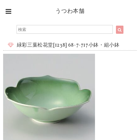
うつわ本舗
緑彩三葉松花堂[1238] 68-7-717小鉢・組小鉢