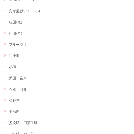
変形皿(大・中・小)
組皿(丸)
組皿(角)
フルーツ皿
組小皿
小皿
天皿・呑水
呑水・取鉢
松花堂
平蓋向
煮物碗・円菓子碗
むし碗・むし器