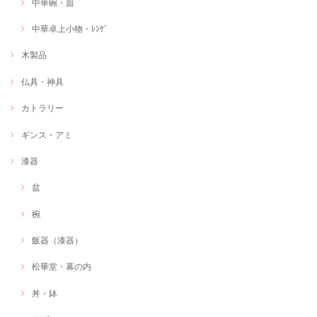
中華碗・皿
中華卓上小物・ﾚﾝｹﾞ
木製品
仏具・神具
カトラリー
ギンス・アミ
漆器
盆
椀
飯器（漆器）
松華堂・幕の内
丼・鉢