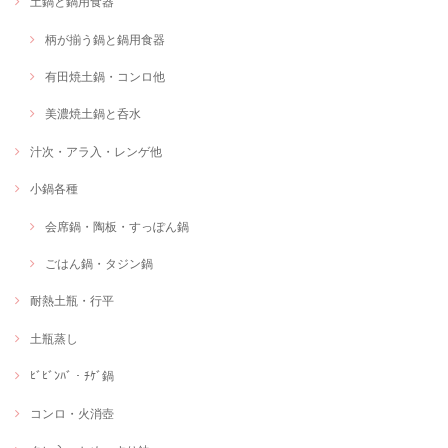
土鍋と鍋用食器
柄が揃う鍋と鍋用食器
有田焼土鍋・コンロ他
美濃焼土鍋と呑水
汁次・アラ入・レンゲ他
小鍋各種
会席鍋・陶板・すっぽん鍋
ごはん鍋・タジン鍋
耐熱土瓶・行平
土瓶蒸し
ﾋﾞﾋﾞﾝﾊﾞ・ﾁｹﾞ鍋
コンロ・火消壺