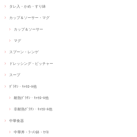
タレ入・かめ・すり鉢
カップ＆ソーサー・マグ
カップ＆ソーサー
マグ
スプーン・レンゲ
ドレッシング・ピッチャー
スープ
ｸﾞﾗﾀﾝ・ｷｬｾﾛｰﾙ他
耐熱ｸﾞﾗﾀﾝ・ｷｬｾﾛｰﾙ他
非耐熱ｸﾞﾗﾀﾝ・ｷｬｾﾛｰﾙ他
中華食器
中華丼・ﾗｰﾒﾝ鉢・ｾｲﾛ