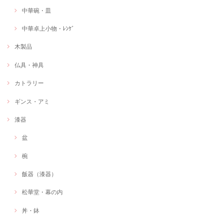
中華碗・皿
中華卓上小物・ﾚﾝｹﾞ
木製品
仏具・神具
カトラリー
ギンス・アミ
漆器
盆
椀
飯器（漆器）
松華堂・幕の内
丼・鉢