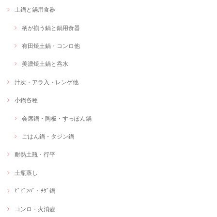
土鍋と鍋用食器
柄が揃う鍋と鍋用食器
有田焼土鍋・コンロ他
美濃焼土鍋と呑水
汁次・アラ入・レンゲ他
小鍋各種
会席鍋・陶板・すっぽん鍋
ごはん鍋・タジン鍋
耐熱土瓶・行平
土瓶蒸し
ﾋﾞﾋﾞﾝﾊﾞ・ﾁｹﾞ鍋
コンロ・火消壺