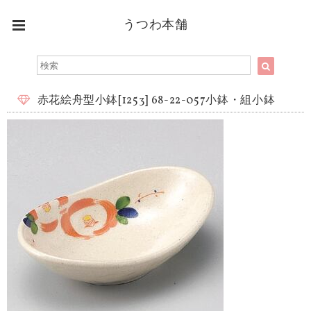
うつわ本舗
赤花絵舟型小鉢[1253] 68-22-057小鉢・組小鉢