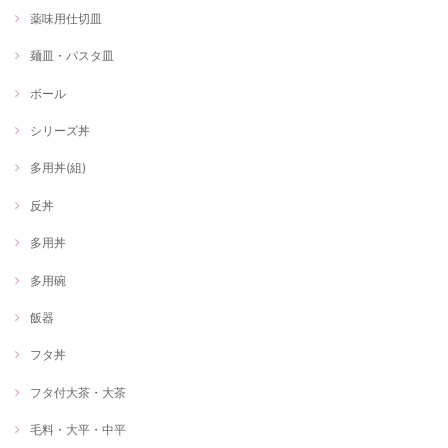
薬味用仕切皿
麺皿・パスタ皿
ボール
シリーズ丼
多用丼(組)
反丼
多用丼
多用碗
飯器
フタ丼
フタ付大茶・大茶
毛料・大平・中平