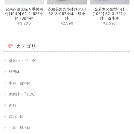
安南赤絵楽描き手付向
赤絵長角丸小鉢[1050]
金彩木の葉型小鉢
付[1049] 62-1-527小
62-2-057小鉢・組小
[1051] 62-3-717小
鉢・組小鉢
鉢
鉢・組小鉢
¥3,200
¥2,590
¥2,590
カテゴリー
盛鉢(大・中・小)
楕円鉢
中鉢・組中鉢
刺身鉢・千代久
向付
高台小鉢
小鉢・組小鉢