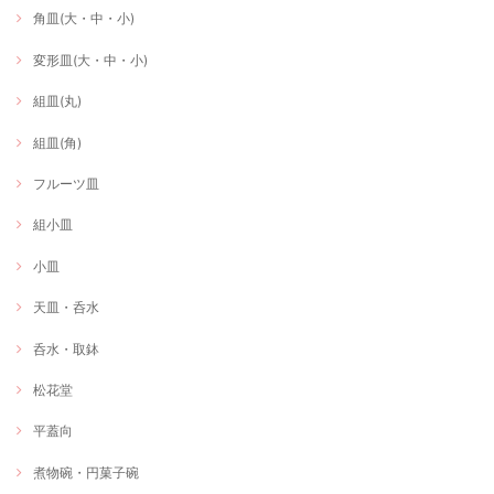
角皿(大・中・小)
変形皿(大・中・小)
組皿(丸)
組皿(角)
フルーツ皿
組小皿
小皿
天皿・呑水
呑水・取鉢
松花堂
平蓋向
煮物碗・円菓子碗