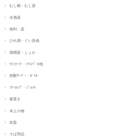
むし碗・むし器
冷酒器
徳利・盃
ひれ酒・ぐい呑他
酒燗器・じょか
ﾜｲﾝｸｰﾗｰ・ｱｲｽﾍﾟｰﾙ他
焼酎ｻｰﾊﾞｰ・ﾎﾞﾄﾙ
ﾌﾘｰｶｯﾌﾟ・ｼﾞｮｯｷ
箸置き
卓上小物
灰皿
そば用品