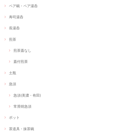
ペア碗・ペア湯呑
寿司湯呑
長湯呑
煎茶
煎茶蓋なし
蓋付煎茶
土瓶
急須
急須(美濃・有田)
常滑焼急須
ポット
茶道具・抹茶碗