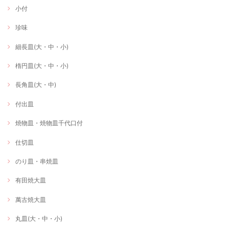
小付
珍味
細長皿(大・中・小)
楕円皿(大・中・小)
長角皿(大・中)
付出皿
焼物皿・焼物皿千代口付
仕切皿
のり皿・串焼皿
有田焼大皿
萬古焼大皿
丸皿(大・中・小)