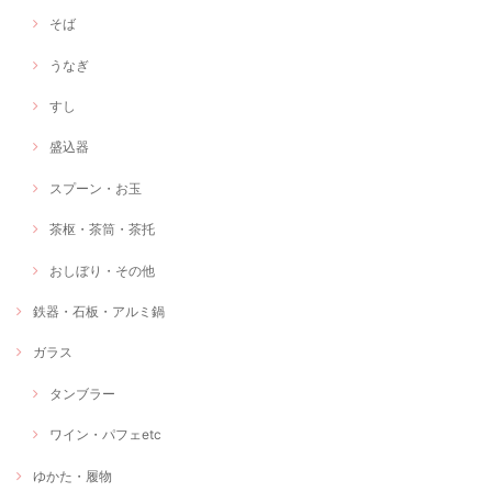
そば
うなぎ
すし
盛込器
スプーン・お玉
茶枢・茶筒・茶托
おしぼり・その他
鉄器・石板・アルミ鍋
ガラス
タンブラー
ワイン・パフェetc
ゆかた・履物