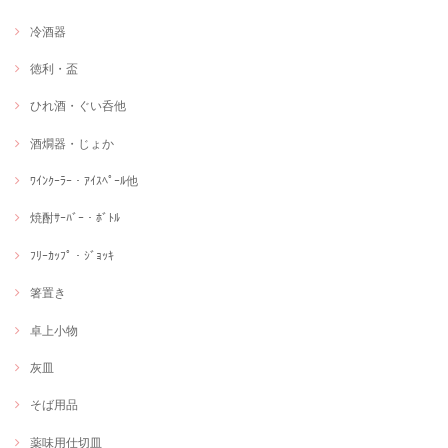
冷酒器
徳利・盃
ひれ酒・ぐい呑他
酒燗器・じょか
ﾜｲﾝｸｰﾗｰ・ｱｲｽﾍﾟｰﾙ他
焼酎ｻｰﾊﾞｰ・ﾎﾞﾄﾙ
ﾌﾘｰｶｯﾌﾟ・ｼﾞｮｯｷ
箸置き
卓上小物
灰皿
そば用品
薬味用仕切皿