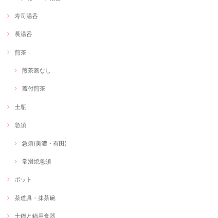
寿司湯呑
長湯呑
煎茶
煎茶蓋なし
蓋付煎茶
土瓶
急須
急須(美濃・有田)
常滑焼急須
ポット
茶道具・抹茶碗
土鍋と鍋用食器