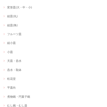
変形皿(大・中・小)
組皿(丸)
組皿(角)
フルーツ皿
組小皿
小皿
天皿・呑水
呑水・取鉢
松花堂
平蓋向
煮物碗・円菓子碗
むし碗・むし器