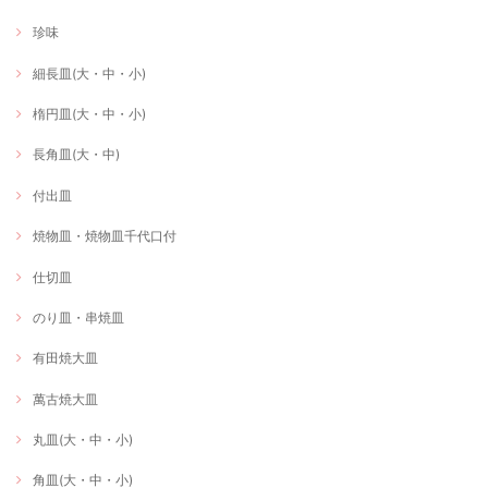
珍味
細長皿(大・中・小)
楕円皿(大・中・小)
長角皿(大・中)
付出皿
焼物皿・焼物皿千代口付
仕切皿
のり皿・串焼皿
有田焼大皿
萬古焼大皿
丸皿(大・中・小)
角皿(大・中・小)