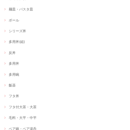
麺皿・パスタ皿
ボール
シリーズ丼
多用丼(組)
反丼
多用丼
多用碗
飯器
フタ丼
フタ付大茶・大茶
毛料・大平・中平
ペア碗・ペア湯呑