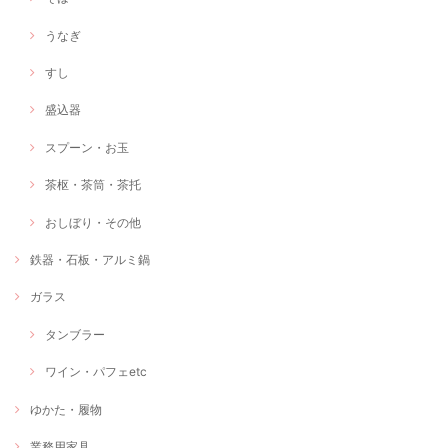
うなぎ
すし
盛込器
スプーン・お玉
茶枢・茶筒・茶托
おしぼり・その他
鉄器・石板・アルミ鍋
ガラス
タンブラー
ワイン・パフェetc
ゆかた・履物
業務用家具