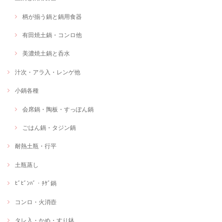
柄が揃う鍋と鍋用食器
有田焼土鍋・コンロ他
美濃焼土鍋と呑水
汁次・アラ入・レンゲ他
小鍋各種
会席鍋・陶板・すっぽん鍋
ごはん鍋・タジン鍋
耐熱土瓶・行平
土瓶蒸し
ﾋﾞﾋﾞﾝﾊﾞ・ﾁｹﾞ鍋
コンロ・火消壺
タレ入・かめ・すり鉢