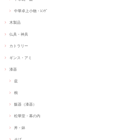
中華卓上小物・ﾚﾝｹﾞ
木製品
仏具・神具
カトラリー
ギンス・アミ
漆器
盆
椀
飯器（漆器）
松華堂・幕の内
丼・鉢
そば