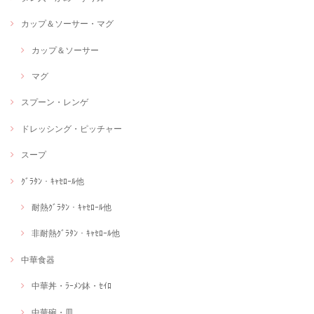
カップ＆ソーサー・マグ
カップ＆ソーサー
マグ
スプーン・レンゲ
ドレッシング・ピッチャー
スープ
ｸﾞﾗﾀﾝ・ｷｬｾﾛｰﾙ他
耐熱ｸﾞﾗﾀﾝ・ｷｬｾﾛｰﾙ他
非耐熱ｸﾞﾗﾀﾝ・ｷｬｾﾛｰﾙ他
中華食器
中華丼・ﾗｰﾒﾝ鉢・ｾｲﾛ
中華碗・皿