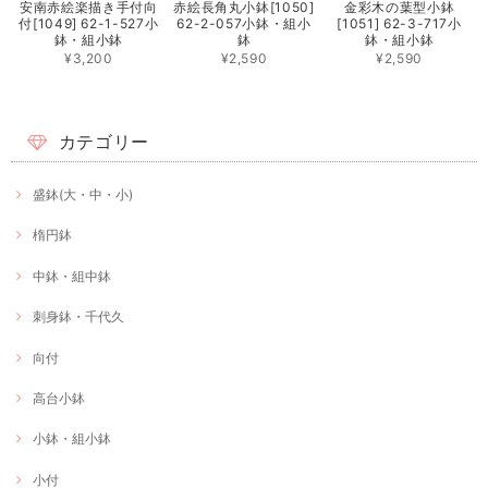
安南赤絵楽描き手付向
赤絵長角丸小鉢[1050]
金彩木の葉型小鉢
付[1049] 62-1-527小
62-2-057小鉢・組小
[1051] 62-3-717小
鉢・組小鉢
鉢
鉢・組小鉢
¥3,200
¥2,590
¥2,590
カテゴリー
盛鉢(大・中・小)
楕円鉢
中鉢・組中鉢
刺身鉢・千代久
向付
高台小鉢
小鉢・組小鉢
小付