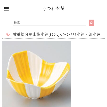
うつわ本舗
黄釉塗分割山椒小鉢[1263] 69-2-557小鉢・組小鉢