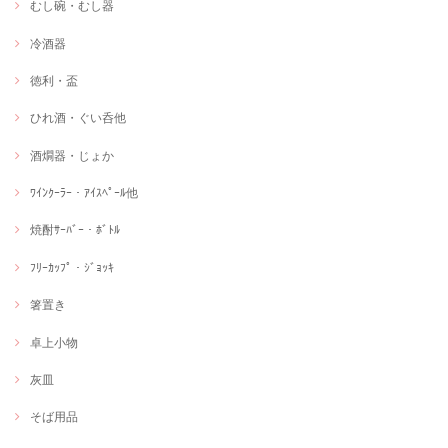
むし碗・むし器
冷酒器
徳利・盃
ひれ酒・ぐい呑他
酒燗器・じょか
ﾜｲﾝｸｰﾗｰ・ｱｲｽﾍﾟｰﾙ他
焼酎ｻｰﾊﾞｰ・ﾎﾞﾄﾙ
ﾌﾘｰｶｯﾌﾟ・ｼﾞｮｯｷ
箸置き
卓上小物
灰皿
そば用品