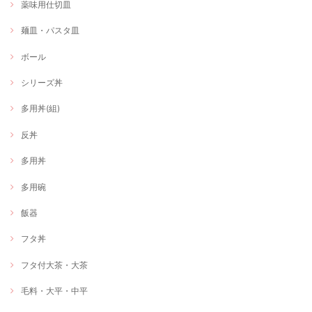
薬味用仕切皿
麺皿・パスタ皿
ボール
シリーズ丼
多用丼(組)
反丼
多用丼
多用碗
飯器
フタ丼
フタ付大茶・大茶
毛料・大平・中平