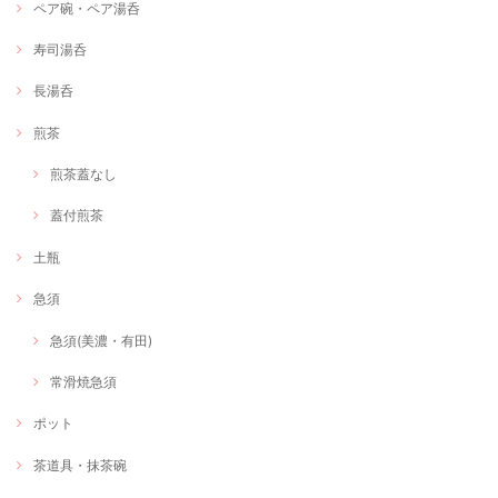
ペア碗・ペア湯呑
寿司湯呑
長湯呑
煎茶
煎茶蓋なし
蓋付煎茶
土瓶
急須
急須(美濃・有田)
常滑焼急須
ポット
茶道具・抹茶碗