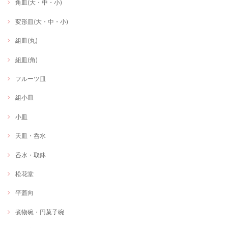
角皿(大・中・小)
変形皿(大・中・小)
組皿(丸)
組皿(角)
フルーツ皿
組小皿
小皿
天皿・呑水
呑水・取鉢
松花堂
平蓋向
煮物碗・円菓子碗