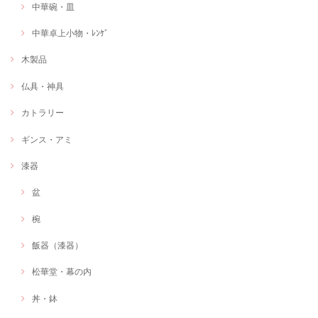
中華碗・皿
中華卓上小物・ﾚﾝｹﾞ
木製品
仏具・神具
カトラリー
ギンス・アミ
漆器
盆
椀
飯器（漆器）
松華堂・幕の内
丼・鉢