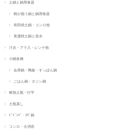
土鍋と鍋用食器
柄が揃う鍋と鍋用食器
有田焼土鍋・コンロ他
美濃焼土鍋と呑水
汁次・アラ入・レンゲ他
小鍋各種
会席鍋・陶板・すっぽん鍋
ごはん鍋・タジン鍋
耐熱土瓶・行平
土瓶蒸し
ﾋﾞﾋﾞﾝﾊﾞ・ﾁｹﾞ鍋
コンロ・火消壺