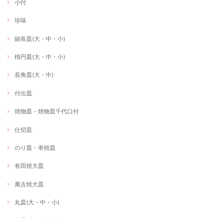
小付
珍味
細長皿(大・中・小)
楕円皿(大・中・小)
長角皿(大・中)
付出皿
焼物皿・焼物皿千代口付
仕切皿
のり皿・串焼皿
有田焼大皿
萬古焼大皿
丸皿(大・中・小)