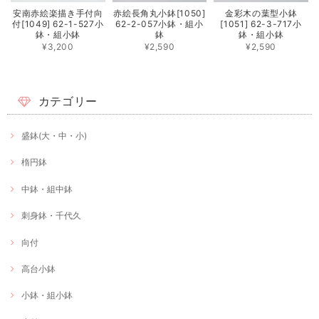
安南赤絵楽描き手付向
赤絵長角丸小鉢[1050]
金彩木の葉型小鉢
付[1049] 62-1-527小
62-2-057小鉢・組小
[1051] 62-3-717小
鉢・組小鉢
鉢
鉢・組小鉢
¥3,200
¥2,590
¥2,590
カテゴリー
盛鉢(大・中・小)
楕円鉢
中鉢・組中鉢
刺身鉢・千代久
向付
高台小鉢
小鉢・組小鉢