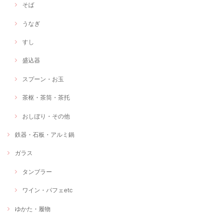
そば
うなぎ
すし
盛込器
スプーン・お玉
茶枢・茶筒・茶托
おしぼり・その他
鉄器・石板・アルミ鍋
ガラス
タンブラー
ワイン・パフェetc
ゆかた・履物