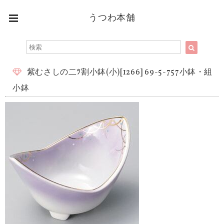
うつわ本舗
紫むさしの二ﾂ割小鉢(小)[1266] 69-5-757小鉢・組
小鉢