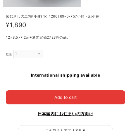
紫むさしの二ﾂ割小鉢(小)[1266] 69-5-757小鉢・組小鉢
¥1,890
12×8.5×7.2㎝※通常定価2728円の品。
数量
International shipping available
Add to cart
日本国内にお住まいの方向け
この商品をアプリで見る