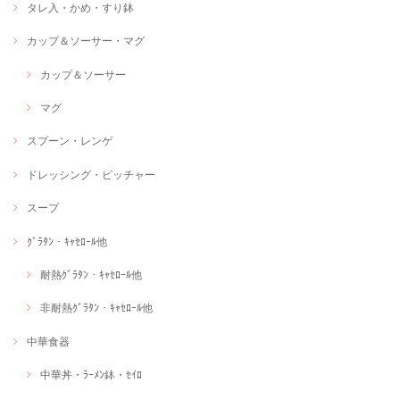
タレ入・かめ・すり鉢
カップ＆ソーサー・マグ
カップ＆ソーサー
マグ
スプーン・レンゲ
ドレッシング・ピッチャー
スープ
ｸﾞﾗﾀﾝ・ｷｬｾﾛｰﾙ他
耐熱ｸﾞﾗﾀﾝ・ｷｬｾﾛｰﾙ他
非耐熱ｸﾞﾗﾀﾝ・ｷｬｾﾛｰﾙ他
中華食器
中華丼・ﾗｰﾒﾝ鉢・ｾｲﾛ