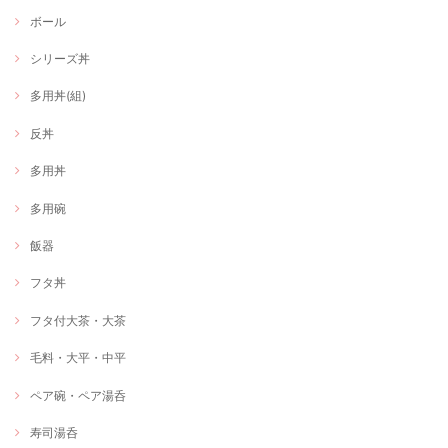
ボール
シリーズ丼
多用丼(組)
反丼
多用丼
多用碗
飯器
フタ丼
フタ付大茶・大茶
毛料・大平・中平
ペア碗・ペア湯呑
寿司湯呑