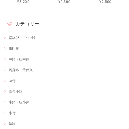
¥3,200
¥2,590
¥2,590
カテゴリー
盛鉢(大・中・小)
楕円鉢
中鉢・組中鉢
刺身鉢・千代久
向付
高台小鉢
小鉢・組小鉢
小付
珍味