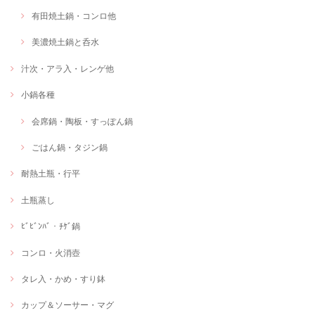
有田焼土鍋・コンロ他
美濃焼土鍋と呑水
汁次・アラ入・レンゲ他
小鍋各種
会席鍋・陶板・すっぽん鍋
ごはん鍋・タジン鍋
耐熱土瓶・行平
土瓶蒸し
ﾋﾞﾋﾞﾝﾊﾞ・ﾁｹﾞ鍋
コンロ・火消壺
タレ入・かめ・すり鉢
カップ＆ソーサー・マグ