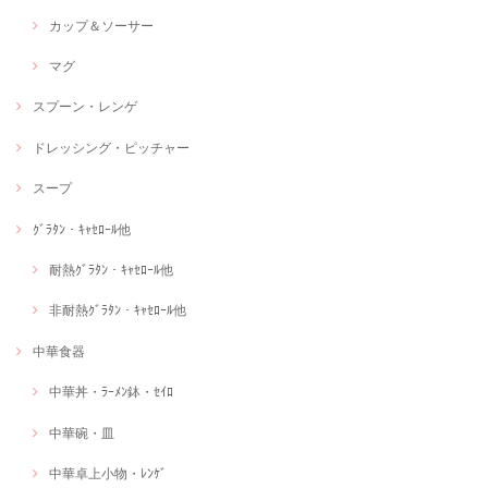
カップ＆ソーサー
マグ
スプーン・レンゲ
ドレッシング・ピッチャー
スープ
ｸﾞﾗﾀﾝ・ｷｬｾﾛｰﾙ他
耐熱ｸﾞﾗﾀﾝ・ｷｬｾﾛｰﾙ他
非耐熱ｸﾞﾗﾀﾝ・ｷｬｾﾛｰﾙ他
中華食器
中華丼・ﾗｰﾒﾝ鉢・ｾｲﾛ
中華碗・皿
中華卓上小物・ﾚﾝｹﾞ