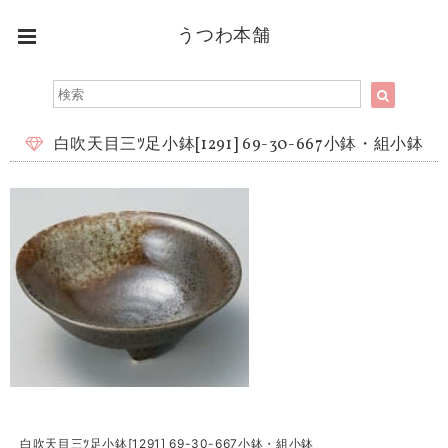
うつわ本舗
白吹天目三ﾂ足小鉢[1291] 69-30-667小鉢・組小鉢
白吹天目三ﾂ足小鉢[1291] 69-30-667小鉢・組小鉢