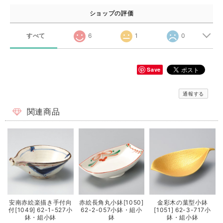
ショップの評価
すべて
6
1
0
Save
通報する
関連商品
安南赤絵楽描き手付向
赤絵長角丸小鉢[1050]
金彩木の葉型小鉢
付[1049] 62-1-527小
62-2-057小鉢・組小
[1051] 62-3-717小
鉢・組小鉢
鉢
鉢・組小鉢