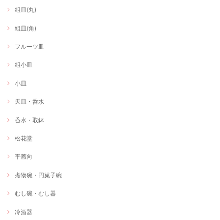
組皿(丸)
組皿(角)
フルーツ皿
組小皿
小皿
天皿・呑水
呑水・取鉢
松花堂
平蓋向
煮物碗・円菓子碗
むし碗・むし器
冷酒器