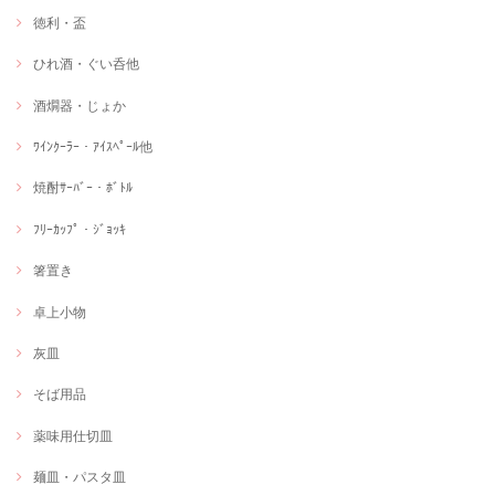
徳利・盃
ひれ酒・ぐい呑他
酒燗器・じょか
ﾜｲﾝｸｰﾗｰ・ｱｲｽﾍﾟｰﾙ他
焼酎ｻｰﾊﾞｰ・ﾎﾞﾄﾙ
ﾌﾘｰｶｯﾌﾟ・ｼﾞｮｯｷ
箸置き
卓上小物
灰皿
そば用品
薬味用仕切皿
麺皿・パスタ皿