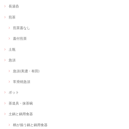
長湯呑
煎茶
煎茶蓋なし
蓋付煎茶
土瓶
急須
急須(美濃・有田)
常滑焼急須
ポット
茶道具・抹茶碗
土鍋と鍋用食器
柄が揃う鍋と鍋用食器