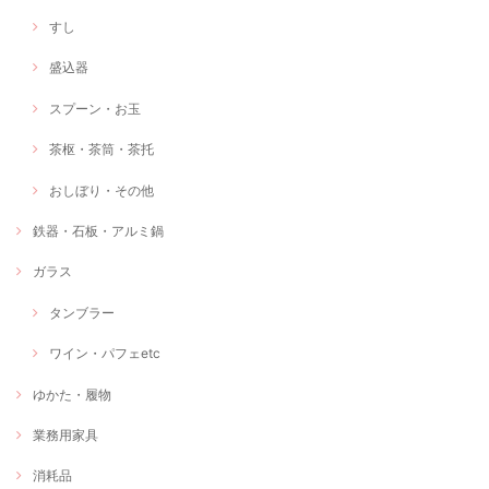
すし
盛込器
スプーン・お玉
茶枢・茶筒・茶托
おしぼり・その他
鉄器・石板・アルミ鍋
ガラス
タンブラー
ワイン・パフェetc
ゆかた・履物
業務用家具
消耗品