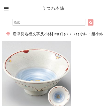
うつわ本舗
唐津見込福文字反小鉢[1293] 70-2-277小鉢・組小鉢