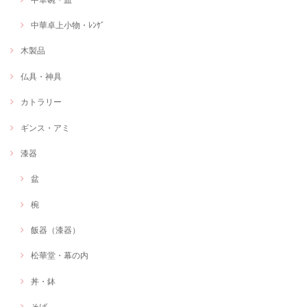
中華卓上小物・ﾚﾝｹﾞ
木製品
仏具・神具
カトラリー
ギンス・アミ
漆器
盆
椀
飯器（漆器）
松華堂・幕の内
丼・鉢
そば