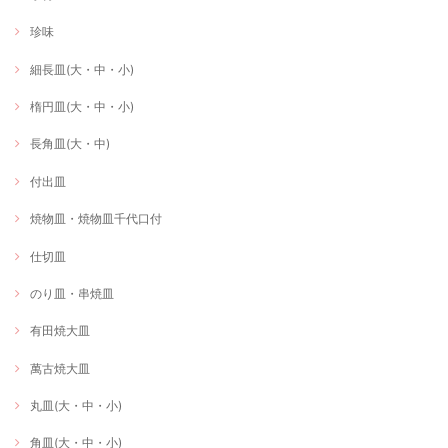
珍味
細長皿(大・中・小)
楕円皿(大・中・小)
長角皿(大・中)
付出皿
焼物皿・焼物皿千代口付
仕切皿
のり皿・串焼皿
有田焼大皿
萬古焼大皿
丸皿(大・中・小)
角皿(大・中・小)