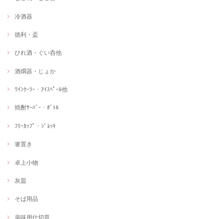
冷酒器
徳利・盃
ひれ酒・ぐい呑他
酒燗器・じょか
ﾜｲﾝｸｰﾗｰ・ｱｲｽﾍﾟｰﾙ他
焼酎ｻｰﾊﾞｰ・ﾎﾞﾄﾙ
ﾌﾘｰｶｯﾌﾟ・ｼﾞｮｯｷ
箸置き
卓上小物
灰皿
そば用品
薬味用仕切皿