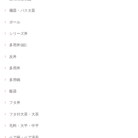
麺皿・パスタ皿
ボール
シリーズ丼
多用丼(組)
反丼
多用丼
多用碗
飯器
フタ丼
フタ付大茶・大茶
毛料・大平・中平
ペア碗・ペア湯呑