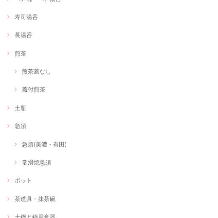
寿司湯呑
長湯呑
煎茶
煎茶蓋なし
蓋付煎茶
土瓶
急須
急須(美濃・有田)
常滑焼急須
ポット
茶道具・抹茶碗
土鍋と鍋用食器