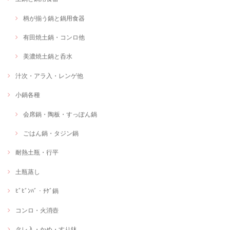
柄が揃う鍋と鍋用食器
有田焼土鍋・コンロ他
美濃焼土鍋と呑水
汁次・アラ入・レンゲ他
小鍋各種
会席鍋・陶板・すっぽん鍋
ごはん鍋・タジン鍋
耐熱土瓶・行平
土瓶蒸し
ﾋﾞﾋﾞﾝﾊﾞ・ﾁｹﾞ鍋
コンロ・火消壺
タレ入・かめ・すり鉢