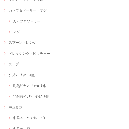
カップ＆ソーサー・マグ
カップ＆ソーサー
マグ
スプーン・レンゲ
ドレッシング・ピッチャー
スープ
ｸﾞﾗﾀﾝ・ｷｬｾﾛｰﾙ他
耐熱ｸﾞﾗﾀﾝ・ｷｬｾﾛｰﾙ他
非耐熱ｸﾞﾗﾀﾝ・ｷｬｾﾛｰﾙ他
中華食器
中華丼・ﾗｰﾒﾝ鉢・ｾｲﾛ
中華碗・皿