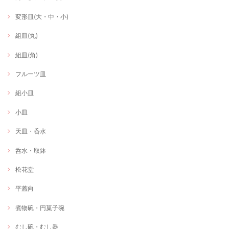
変形皿(大・中・小)
組皿(丸)
組皿(角)
フルーツ皿
組小皿
小皿
天皿・呑水
呑水・取鉢
松花堂
平蓋向
煮物碗・円菓子碗
むし碗・むし器