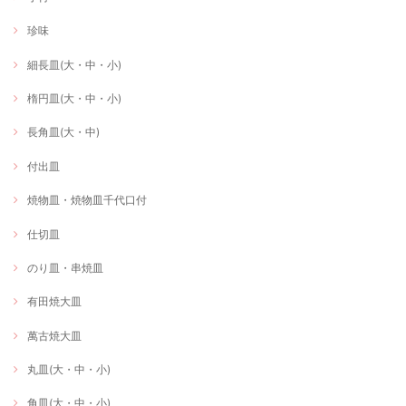
珍味
細長皿(大・中・小)
楕円皿(大・中・小)
長角皿(大・中)
付出皿
焼物皿・焼物皿千代口付
仕切皿
のり皿・串焼皿
有田焼大皿
萬古焼大皿
丸皿(大・中・小)
角皿(大・中・小)