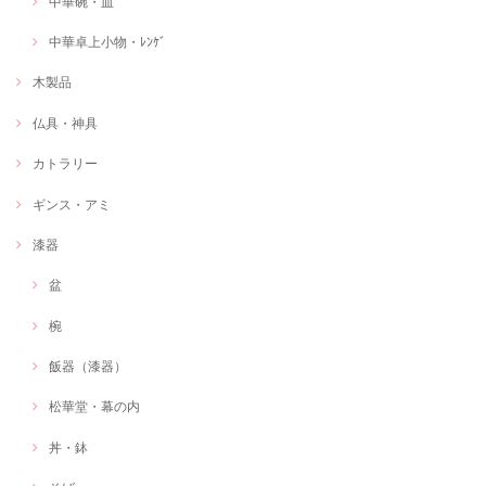
中華碗・皿
中華卓上小物・ﾚﾝｹﾞ
木製品
仏具・神具
カトラリー
ギンス・アミ
漆器
盆
椀
飯器（漆器）
松華堂・幕の内
丼・鉢