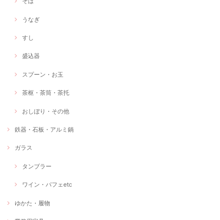
そば
うなぎ
すし
盛込器
スプーン・お玉
茶枢・茶筒・茶托
おしぼり・その他
鉄器・石板・アルミ鍋
ガラス
タンブラー
ワイン・パフェetc
ゆかた・履物