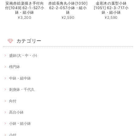
安南赤絵楽描き手付向
赤絵長角丸小鉢[1050]
金彩木の葉型小鉢
付[1049] 62-1-527小
62-2-057小鉢・組小
[1051] 62-3-717小
鉢・組小鉢
鉢
鉢・組小鉢
¥3,200
¥2,590
¥2,590
カテゴリー
盛鉢(大・中・小)
楕円鉢
中鉢・組中鉢
刺身鉢・千代久
向付
高台小鉢
小鉢・組小鉢
小付