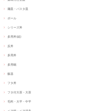
麺皿・パスタ皿
ボール
シリーズ丼
多用丼(組)
反丼
多用丼
多用碗
飯器
フタ丼
フタ付大茶・大茶
毛料・大平・中平
ペア碗・ペア湯呑