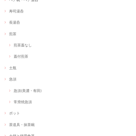
寿司湯呑
長湯呑
煎茶
煎茶蓋なし
蓋付煎茶
土瓶
急須
急須(美濃・有田)
常滑焼急須
ポット
茶道具・抹茶碗
土鍋と鍋用食器