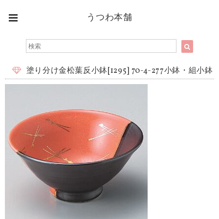
うつわ本舗
塗り分け金松葉反小鉢[1295] 70-4-277小鉢・組小鉢