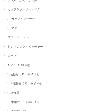
タレ入・かめ・すり鉢
カップ＆ソーサー・マグ
カップ＆ソーサー
マグ
スプーン・レンゲ
ドレッシング・ピッチャー
スープ
ｸﾞﾗﾀﾝ・ｷｬｾﾛｰﾙ他
耐熱ｸﾞﾗﾀﾝ・ｷｬｾﾛｰﾙ他
非耐熱ｸﾞﾗﾀﾝ・ｷｬｾﾛｰﾙ他
中華食器
中華丼・ﾗｰﾒﾝ鉢・ｾｲﾛ