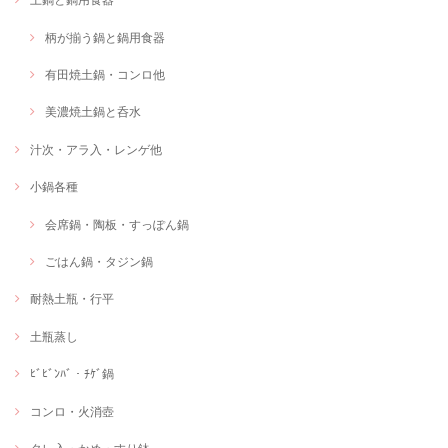
柄が揃う鍋と鍋用食器
有田焼土鍋・コンロ他
美濃焼土鍋と呑水
汁次・アラ入・レンゲ他
小鍋各種
会席鍋・陶板・すっぽん鍋
ごはん鍋・タジン鍋
耐熱土瓶・行平
土瓶蒸し
ﾋﾞﾋﾞﾝﾊﾞ・ﾁｹﾞ鍋
コンロ・火消壺