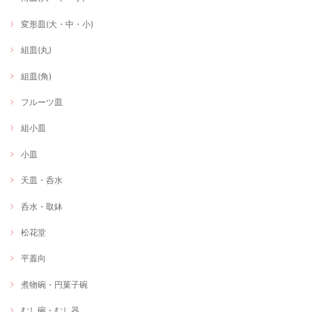
変形皿(大・中・小)
組皿(丸)
組皿(角)
フルーツ皿
組小皿
小皿
天皿・呑水
呑水・取鉢
松花堂
平蓋向
煮物碗・円菓子碗
むし碗・むし器