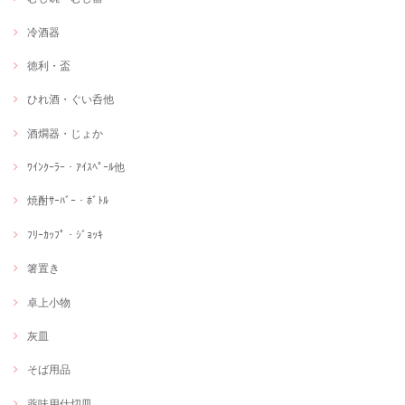
冷酒器
徳利・盃
ひれ酒・ぐい呑他
酒燗器・じょか
ﾜｲﾝｸｰﾗｰ・ｱｲｽﾍﾟｰﾙ他
焼酎ｻｰﾊﾞｰ・ﾎﾞﾄﾙ
ﾌﾘｰｶｯﾌﾟ・ｼﾞｮｯｷ
箸置き
卓上小物
灰皿
そば用品
薬味用仕切皿