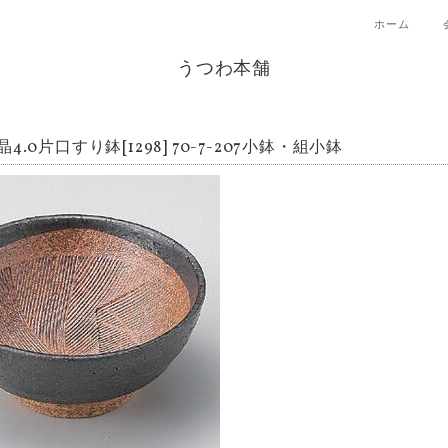
ホーム
うつわ本舗
4.0片口すり鉢[1298] 70-7-207小鉢・組小鉢