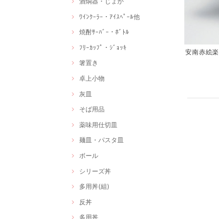
酒燗器・じょか
ﾜｲﾝｸｰﾗｰ・ｱｲｽﾍﾟｰﾙ他
焼酎ｻｰﾊﾞｰ・ﾎﾞﾄﾙ
ﾌﾘｰｶｯﾌﾟ・ｼﾞｮｯｷ
安南赤絵楽描
箸置き
卓上小物
灰皿
そば用品
薬味用仕切皿
麺皿・パスタ皿
ボール
シリーズ丼
多用丼(組)
反丼
多用丼