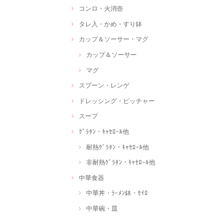
コンロ・火消壺
タレ入・かめ・すり鉢
カップ＆ソーサー・マグ
カップ＆ソーサー
マグ
スプーン・レンゲ
ドレッシング・ピッチャー
スープ
ｸﾞﾗﾀﾝ・ｷｬｾﾛｰﾙ他
耐熱ｸﾞﾗﾀﾝ・ｷｬｾﾛｰﾙ他
非耐熱ｸﾞﾗﾀﾝ・ｷｬｾﾛｰﾙ他
中華食器
中華丼・ﾗｰﾒﾝ鉢・ｾｲﾛ
中華碗・皿