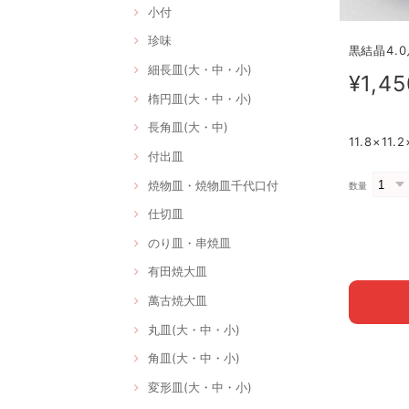
小付
珍味
黒結晶4.0
細長皿(大・中・小)
¥1,45
楕円皿(大・中・小)
長角皿(大・中)
11.8×1
付出皿
焼物皿・焼物皿千代口付
数量
仕切皿
のり皿・串焼皿
有田焼大皿
萬古焼大皿
丸皿(大・中・小)
角皿(大・中・小)
変形皿(大・中・小)