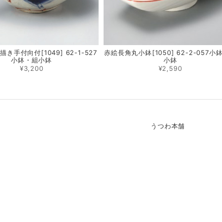
き手付向付[1049] 62-1-527
赤絵長角丸小鉢[1050] 62-2-057小
小鉢・組小鉢
小鉢
¥3,200
¥2,590
うつわ本舗