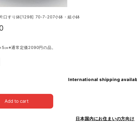
片口すり鉢[1298] 70-7-207小鉢・組小鉢
0
1.2×5㎝※通常定価2090円の品。
International shipping availa
Add to cart
日本国内にお住まいの方向け