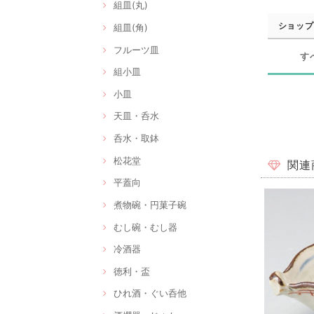
組皿(丸)
ショップ
組皿(角)
フルーツ皿
す
組小皿
小皿
天皿・呑水
呑水・取鉢
松花堂
関連
平蓋向
煮物碗・円菓子碗
むし碗・むし器
冷酒器
徳利・盃
ひれ酒・ぐい呑他