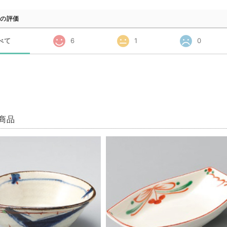
の評価
べて
6
1
0
商品