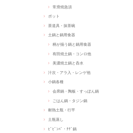
常滑焼急須
ポット
茶道具・抹茶碗
土鍋と鍋用食器
柄が揃う鍋と鍋用食器
有田焼土鍋・コンロ他
美濃焼土鍋と呑水
汁次・アラ入・レンゲ他
小鍋各種
会席鍋・陶板・すっぽん鍋
ごはん鍋・タジン鍋
耐熱土瓶・行平
土瓶蒸し
ﾋﾞﾋﾞﾝﾊﾞ・ﾁｹﾞ鍋