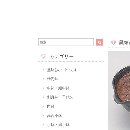
黒結晶
カテゴリー
盛鉢(大・中・小)
楕円鉢
中鉢・組中鉢
刺身鉢・千代久
向付
高台小鉢
小鉢・組小鉢