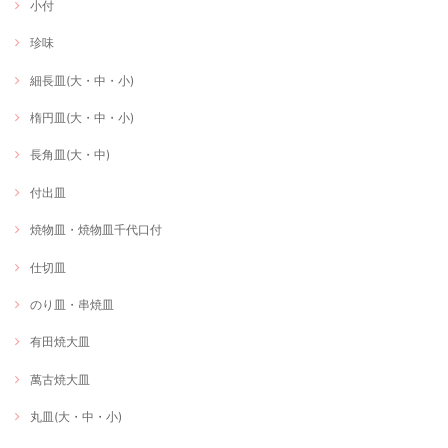
小付
珍味
細長皿(大・中・小)
楕円皿(大・中・小)
長角皿(大・中)
付出皿
焼物皿・焼物皿千代口付
仕切皿
のり皿・串焼皿
有田焼大皿
萬古焼大皿
丸皿(大・中・小)