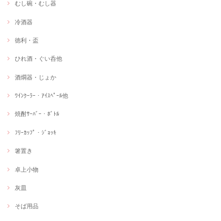
むし碗・むし器
冷酒器
徳利・盃
ひれ酒・ぐい呑他
酒燗器・じょか
ﾜｲﾝｸｰﾗｰ・ｱｲｽﾍﾟｰﾙ他
焼酎ｻｰﾊﾞｰ・ﾎﾞﾄﾙ
ﾌﾘｰｶｯﾌﾟ・ｼﾞｮｯｷ
箸置き
卓上小物
灰皿
そば用品