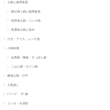
土鍋と鍋用食器
柄が揃う鍋と鍋用食器
有田焼土鍋・コンロ他
美濃焼土鍋と呑水
汁次・アラ入・レンゲ他
小鍋各種
会席鍋・陶板・すっぽん鍋
ごはん鍋・タジン鍋
耐熱土瓶・行平
土瓶蒸し
ﾋﾞﾋﾞﾝﾊﾞ・ﾁｹﾞ鍋
コンロ・火消壺