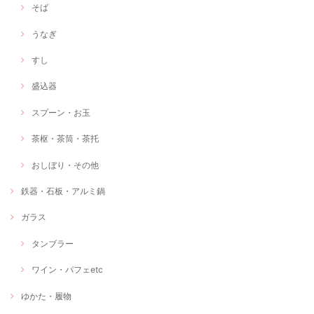
そば
うなぎ
すし
盛込器
スプーン・お玉
茶枢・茶筒・茶托
おしぼり・その他
鉄器・石板・アルミ鍋
ガラス
タンブラー
ワイン・パフェetc
ゆかた・履物