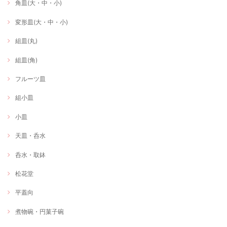
角皿(大・中・小)
変形皿(大・中・小)
組皿(丸)
組皿(角)
フルーツ皿
組小皿
小皿
天皿・呑水
呑水・取鉢
松花堂
平蓋向
煮物碗・円菓子碗