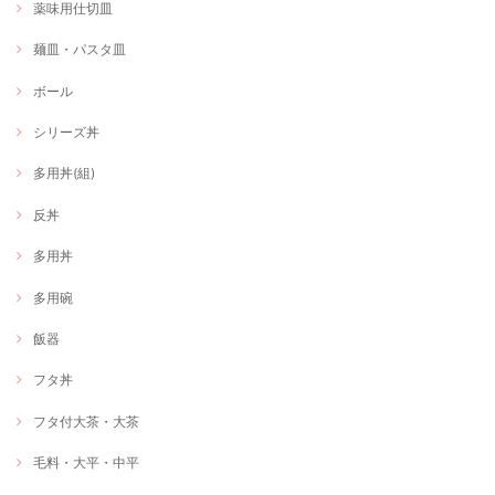
薬味用仕切皿
麺皿・パスタ皿
ボール
シリーズ丼
多用丼(組)
反丼
多用丼
多用碗
飯器
フタ丼
フタ付大茶・大茶
毛料・大平・中平