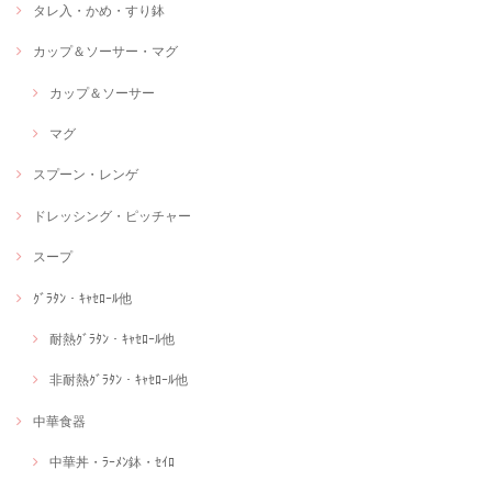
タレ入・かめ・すり鉢
カップ＆ソーサー・マグ
カップ＆ソーサー
マグ
スプーン・レンゲ
ドレッシング・ピッチャー
スープ
ｸﾞﾗﾀﾝ・ｷｬｾﾛｰﾙ他
耐熱ｸﾞﾗﾀﾝ・ｷｬｾﾛｰﾙ他
非耐熱ｸﾞﾗﾀﾝ・ｷｬｾﾛｰﾙ他
中華食器
中華丼・ﾗｰﾒﾝ鉢・ｾｲﾛ