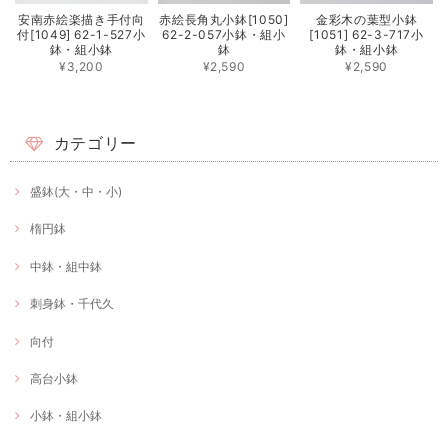
安南赤絵楽描き手付向
赤絵長角丸小鉢[1050]
金彩木の葉型小鉢
付[1049] 62-1-527小
62-2-057小鉢・組小
[1051] 62-3-717小
鉢・組小鉢
鉢
鉢・組小鉢
¥3,200
¥2,590
¥2,590
カテゴリー
盛鉢(大・中・小)
楕円鉢
中鉢・組中鉢
刺身鉢・千代久
向付
高台小鉢
小鉢・組小鉢