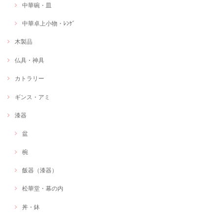
中華碗・皿
中華卓上小物・ﾚﾝｹﾞ
木製品
仏具・神具
カトラリー
ギンス・アミ
漆器
盆
椀
飯器（漆器）
松華堂・幕の内
丼・鉢