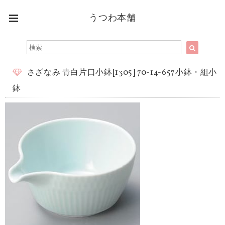
うつわ本舗
さざなみ 青白片口小鉢[1305] 70-14-657小鉢・組小
鉢