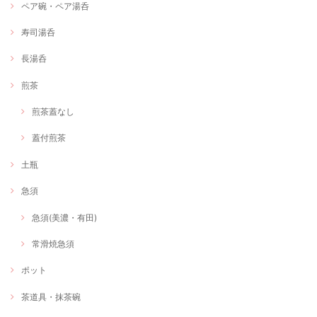
ペア碗・ペア湯呑
寿司湯呑
長湯呑
煎茶
煎茶蓋なし
蓋付煎茶
土瓶
急須
急須(美濃・有田)
常滑焼急須
ポット
茶道具・抹茶碗