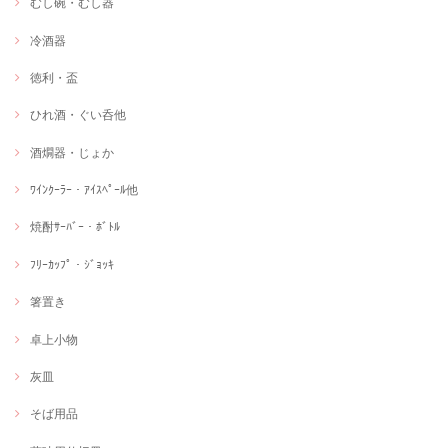
むし碗・むし器
冷酒器
徳利・盃
ひれ酒・ぐい呑他
酒燗器・じょか
ﾜｲﾝｸｰﾗｰ・ｱｲｽﾍﾟｰﾙ他
焼酎ｻｰﾊﾞｰ・ﾎﾞﾄﾙ
ﾌﾘｰｶｯﾌﾟ・ｼﾞｮｯｷ
箸置き
卓上小物
灰皿
そば用品