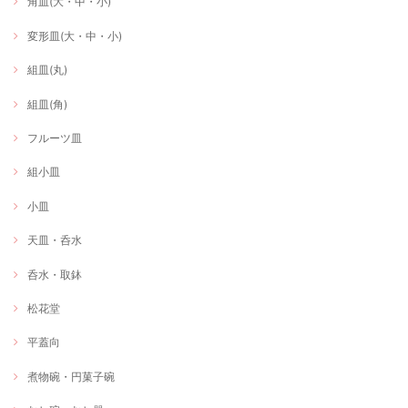
角皿(大・中・小)
変形皿(大・中・小)
組皿(丸)
組皿(角)
フルーツ皿
組小皿
小皿
天皿・呑水
呑水・取鉢
松花堂
平蓋向
煮物碗・円菓子碗