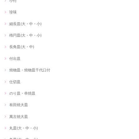
小付
珍味
細長皿(大・中・小)
楕円皿(大・中・小)
長角皿(大・中)
付出皿
焼物皿・焼物皿千代口付
仕切皿
のり皿・串焼皿
有田焼大皿
萬古焼大皿
丸皿(大・中・小)