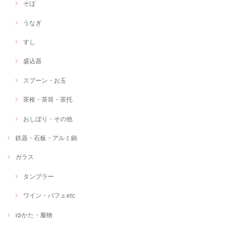
そば
うなぎ
すし
盛込器
スプーン・お玉
茶枢・茶筒・茶托
おしぼり・その他
鉄器・石板・アルミ鍋
ガラス
タンブラー
ワイン・パフェetc
ゆかた・履物