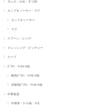
タレ入・かめ・すり鉢
カップ＆ソーサー・マグ
カップ＆ソーサー
マグ
スプーン・レンゲ
ドレッシング・ピッチャー
スープ
ｸﾞﾗﾀﾝ・ｷｬｾﾛｰﾙ他
耐熱ｸﾞﾗﾀﾝ・ｷｬｾﾛｰﾙ他
非耐熱ｸﾞﾗﾀﾝ・ｷｬｾﾛｰﾙ他
中華食器
中華丼・ﾗｰﾒﾝ鉢・ｾｲﾛ