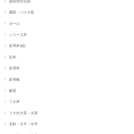
薬味用仕切皿
麺皿・パスタ皿
ボール
シリーズ丼
多用丼(組)
反丼
多用丼
多用碗
飯器
フタ丼
フタ付大茶・大茶
毛料・大平・中平