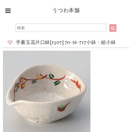
うつわ本舗
手書玉花片口鉢[1307] 70-16-717小鉢・組小鉢