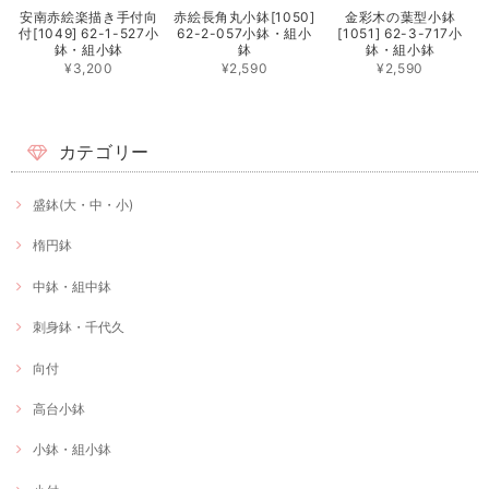
安南赤絵楽描き手付向
赤絵長角丸小鉢[1050]
金彩木の葉型小鉢
付[1049] 62-1-527小
62-2-057小鉢・組小
[1051] 62-3-717小
鉢・組小鉢
鉢
鉢・組小鉢
¥3,200
¥2,590
¥2,590
カテゴリー
盛鉢(大・中・小)
楕円鉢
中鉢・組中鉢
刺身鉢・千代久
向付
高台小鉢
小鉢・組小鉢