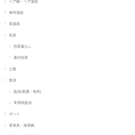
ペア碗・ペア湯呑
寿司湯呑
長湯呑
煎茶
煎茶蓋なし
蓋付煎茶
土瓶
急須
急須(美濃・有田)
常滑焼急須
ポット
茶道具・抹茶碗