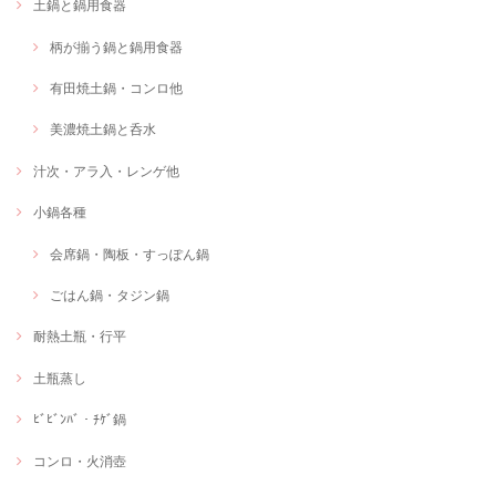
土鍋と鍋用食器
柄が揃う鍋と鍋用食器
有田焼土鍋・コンロ他
美濃焼土鍋と呑水
汁次・アラ入・レンゲ他
小鍋各種
会席鍋・陶板・すっぽん鍋
ごはん鍋・タジン鍋
耐熱土瓶・行平
土瓶蒸し
ﾋﾞﾋﾞﾝﾊﾞ・ﾁｹﾞ鍋
コンロ・火消壺