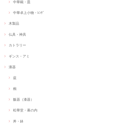
中華碗・皿
中華卓上小物・ﾚﾝｹﾞ
木製品
仏具・神具
カトラリー
ギンス・アミ
漆器
盆
椀
飯器（漆器）
松華堂・幕の内
丼・鉢