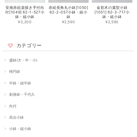
安南赤絵楽描き手付向
赤絵長角丸小鉢[1050]
金彩木の葉型小鉢
付[1049] 62-1-527小
62-2-057小鉢・組小
[1051] 62-3-717小
鉢・組小鉢
鉢
鉢・組小鉢
¥3,200
¥2,590
¥2,590
カテゴリー
盛鉢(大・中・小)
楕円鉢
中鉢・組中鉢
刺身鉢・千代久
向付
高台小鉢
小鉢・組小鉢