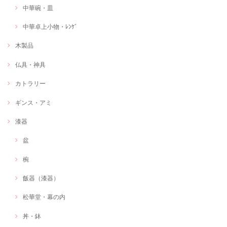
中華碗・皿
中華卓上小物・ﾚﾝｹﾞ
木製品
仏具・神具
カトラリー
ギンス・アミ
漆器
盆
椀
飯器（漆器）
松華堂・幕の内
丼・鉢