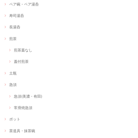
ペア碗・ペア湯呑
寿司湯呑
長湯呑
煎茶
煎茶蓋なし
蓋付煎茶
土瓶
急須
急須(美濃・有田)
常滑焼急須
ポット
茶道具・抹茶碗