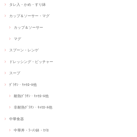
タレ入・かめ・すり鉢
カップ＆ソーサー・マグ
カップ＆ソーサー
マグ
スプーン・レンゲ
ドレッシング・ピッチャー
スープ
ｸﾞﾗﾀﾝ・ｷｬｾﾛｰﾙ他
耐熱ｸﾞﾗﾀﾝ・ｷｬｾﾛｰﾙ他
非耐熱ｸﾞﾗﾀﾝ・ｷｬｾﾛｰﾙ他
中華食器
中華丼・ﾗｰﾒﾝ鉢・ｾｲﾛ