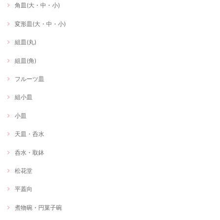
角皿(大・中・小)
変形皿(大・中・小)
組皿(丸)
組皿(角)
フルーツ皿
組小皿
小皿
天皿・呑水
呑水・取鉢
松花堂
平蓋向
煮物碗・円菓子碗