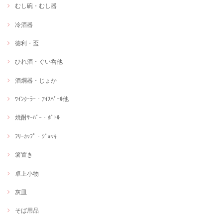
むし碗・むし器
冷酒器
徳利・盃
ひれ酒・ぐい呑他
酒燗器・じょか
ﾜｲﾝｸｰﾗｰ・ｱｲｽﾍﾟｰﾙ他
焼酎ｻｰﾊﾞｰ・ﾎﾞﾄﾙ
ﾌﾘｰｶｯﾌﾟ・ｼﾞｮｯｷ
箸置き
卓上小物
灰皿
そば用品