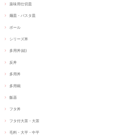
薬味用仕切皿
麺皿・パスタ皿
ボール
シリーズ丼
多用丼(組)
反丼
多用丼
多用碗
飯器
フタ丼
フタ付大茶・大茶
毛料・大平・中平