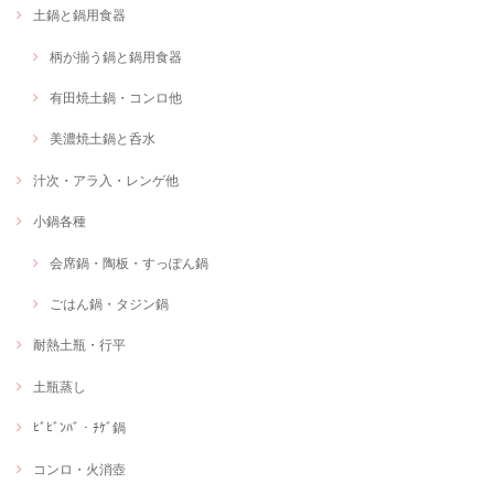
土鍋と鍋用食器
柄が揃う鍋と鍋用食器
有田焼土鍋・コンロ他
美濃焼土鍋と呑水
汁次・アラ入・レンゲ他
小鍋各種
会席鍋・陶板・すっぽん鍋
ごはん鍋・タジン鍋
耐熱土瓶・行平
土瓶蒸し
ﾋﾞﾋﾞﾝﾊﾞ・ﾁｹﾞ鍋
コンロ・火消壺