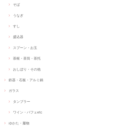
そば
うなぎ
すし
盛込器
スプーン・お玉
茶枢・茶筒・茶托
おしぼり・その他
鉄器・石板・アルミ鍋
ガラス
タンブラー
ワイン・パフェetc
ゆかた・履物