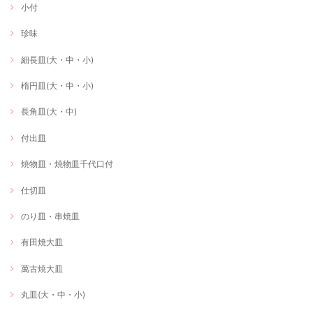
小付
珍味
細長皿(大・中・小)
楕円皿(大・中・小)
長角皿(大・中)
付出皿
焼物皿・焼物皿千代口付
仕切皿
のり皿・串焼皿
有田焼大皿
萬古焼大皿
丸皿(大・中・小)