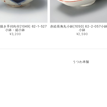
き手付向付[1049] 62-1-527
赤絵長角丸小鉢[1050] 62-2-057小
小鉢・組小鉢
小鉢
¥3,200
¥2,590
うつわ本舗