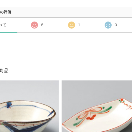
の評価
べて
6
1
0
商品