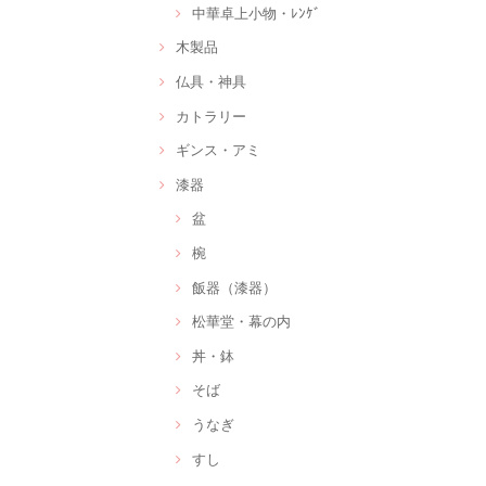
中華卓上小物・ﾚﾝｹﾞ
木製品
仏具・神具
カトラリー
ギンス・アミ
漆器
盆
椀
飯器（漆器）
松華堂・幕の内
丼・鉢
そば
うなぎ
すし