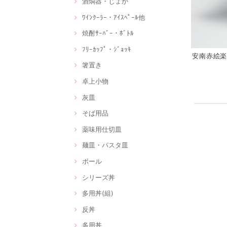
酒燗器・じょか
ﾜｲﾝｸｰﾗｰ・ｱｲｽﾍﾟｰﾙ他
焼酎ｻｰﾊﾞｰ・ﾎﾞﾄﾙ
ﾌﾘｰｶｯﾌﾟ・ｼﾞｮｯｷ
安南赤絵楽描
箸置き
卓上小物
灰皿
そば用品
薬味用仕切皿
麺皿・パスタ皿
ボール
シリーズ丼
多用丼(組)
反丼
多用丼