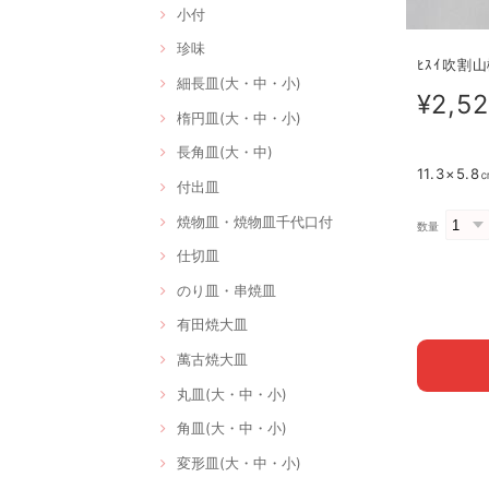
小付
珍味
ﾋｽｲ吹割山
細長皿(大・中・小)
¥2,5
楕円皿(大・中・小)
長角皿(大・中)
11.3×5
付出皿
焼物皿・焼物皿千代口付
数量
仕切皿
のり皿・串焼皿
有田焼大皿
萬古焼大皿
丸皿(大・中・小)
角皿(大・中・小)
変形皿(大・中・小)