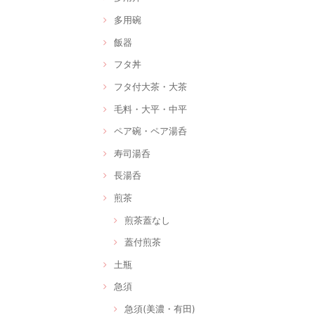
多用碗
飯器
フタ丼
フタ付大茶・大茶
毛料・大平・中平
ペア碗・ペア湯呑
寿司湯呑
長湯呑
煎茶
煎茶蓋なし
蓋付煎茶
土瓶
急須
急須(美濃・有田)