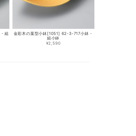
鉢・組
金彩木の葉型小鉢[1051] 62-3-717小鉢・
組小鉢
¥2,590