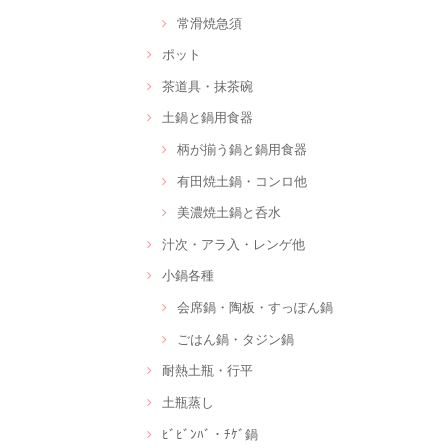
常滑焼急須
ポット
茶道具・抹茶碗
土鍋と鍋用食器
柄が揃う鍋と鍋用食器
有田焼土鍋・コンロ他
美濃焼土鍋と呑水
汁次・アラ入・レンゲ他
小鍋各種
会席鍋・陶板・すっぽん鍋
ごはん鍋・タジン鍋
耐熱土瓶・行平
土瓶蒸し
ﾋﾞﾋﾞﾝﾊﾞ・ﾁｹﾞ鍋