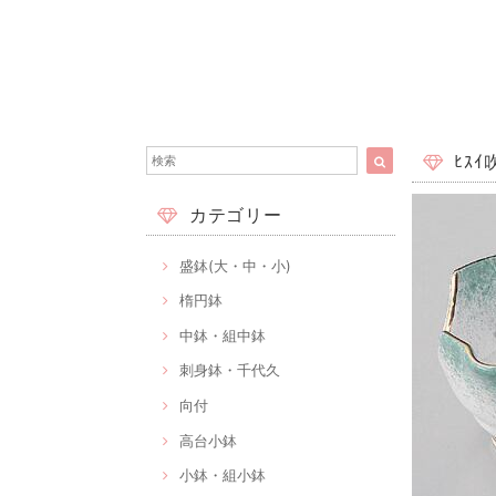
ﾋｽｲ
カテゴリー
盛鉢(大・中・小)
楕円鉢
中鉢・組中鉢
刺身鉢・千代久
向付
高台小鉢
小鉢・組小鉢