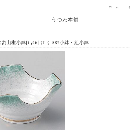
ホーム
うつわ本舗
吹割山椒小鉢[1326] 71-5-287小鉢・組小鉢