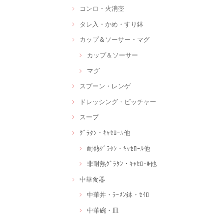
コンロ・火消壺
タレ入・かめ・すり鉢
カップ＆ソーサー・マグ
カップ＆ソーサー
マグ
スプーン・レンゲ
ドレッシング・ピッチャー
スープ
ｸﾞﾗﾀﾝ・ｷｬｾﾛｰﾙ他
耐熱ｸﾞﾗﾀﾝ・ｷｬｾﾛｰﾙ他
非耐熱ｸﾞﾗﾀﾝ・ｷｬｾﾛｰﾙ他
中華食器
中華丼・ﾗｰﾒﾝ鉢・ｾｲﾛ
中華碗・皿