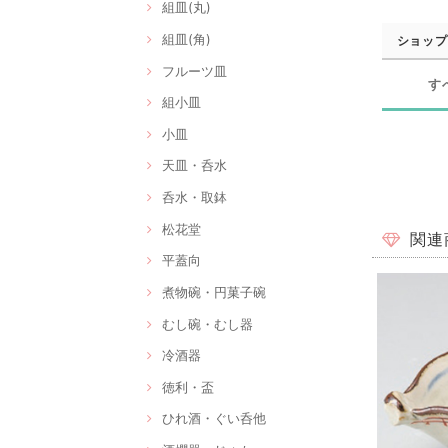
組皿(丸)
組皿(角)
ショップ
フルーツ皿
す
組小皿
小皿
天皿・呑水
呑水・取鉢
松花堂
関連
平蓋向
煮物碗・円菓子碗
むし碗・むし器
冷酒器
徳利・盃
ひれ酒・ぐい呑他