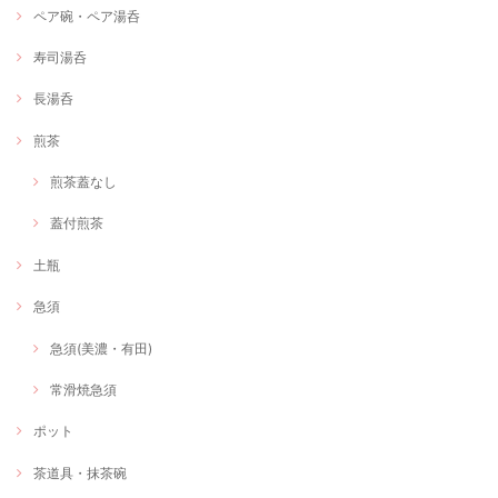
ペア碗・ペア湯呑
寿司湯呑
長湯呑
煎茶
煎茶蓋なし
蓋付煎茶
土瓶
急須
急須(美濃・有田)
常滑焼急須
ポット
茶道具・抹茶碗