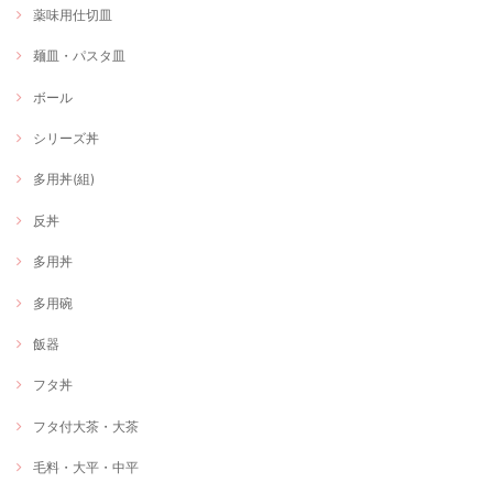
薬味用仕切皿
麺皿・パスタ皿
ボール
シリーズ丼
多用丼(組)
反丼
多用丼
多用碗
飯器
フタ丼
フタ付大茶・大茶
毛料・大平・中平