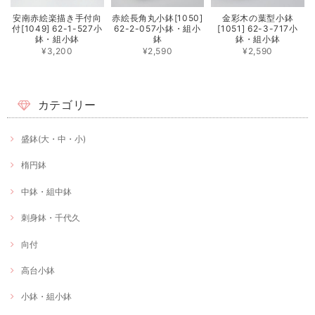
安南赤絵楽描き手付向
赤絵長角丸小鉢[1050]
金彩木の葉型小鉢
付[1049] 62-1-527小
62-2-057小鉢・組小
[1051] 62-3-717小
鉢・組小鉢
鉢
鉢・組小鉢
¥3,200
¥2,590
¥2,590
カテゴリー
盛鉢(大・中・小)
楕円鉢
中鉢・組中鉢
刺身鉢・千代久
向付
高台小鉢
小鉢・組小鉢