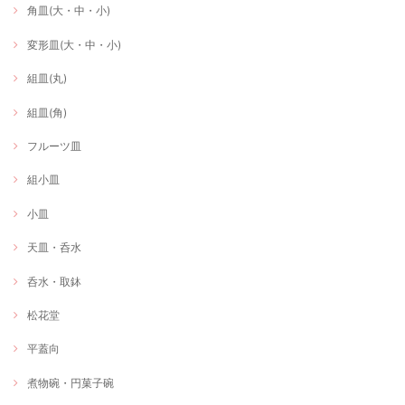
角皿(大・中・小)
変形皿(大・中・小)
組皿(丸)
組皿(角)
フルーツ皿
組小皿
小皿
天皿・呑水
呑水・取鉢
松花堂
平蓋向
煮物碗・円菓子碗