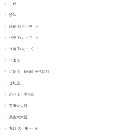
小付
珍味
細長皿(大・中・小)
楕円皿(大・中・小)
長角皿(大・中)
付出皿
焼物皿・焼物皿千代口付
仕切皿
のり皿・串焼皿
有田焼大皿
萬古焼大皿
丸皿(大・中・小)