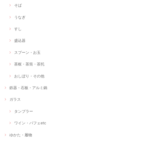
そば
うなぎ
すし
盛込器
スプーン・お玉
茶枢・茶筒・茶托
おしぼり・その他
鉄器・石板・アルミ鍋
ガラス
タンブラー
ワイン・パフェetc
ゆかた・履物