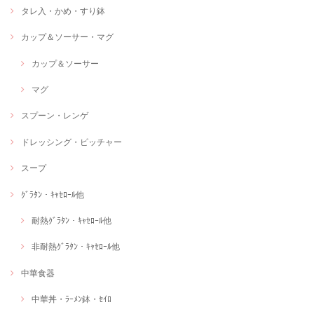
タレ入・かめ・すり鉢
カップ＆ソーサー・マグ
カップ＆ソーサー
マグ
スプーン・レンゲ
ドレッシング・ピッチャー
スープ
ｸﾞﾗﾀﾝ・ｷｬｾﾛｰﾙ他
耐熱ｸﾞﾗﾀﾝ・ｷｬｾﾛｰﾙ他
非耐熱ｸﾞﾗﾀﾝ・ｷｬｾﾛｰﾙ他
中華食器
中華丼・ﾗｰﾒﾝ鉢・ｾｲﾛ