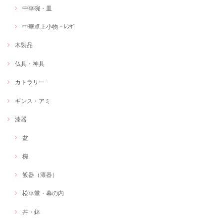
中華碗・皿
中華卓上小物・ﾚﾝｹﾞ
木製品
仏具・神具
カトラリー
ギンス・アミ
漆器
盆
椀
飯器（漆器）
松華堂・幕の内
丼・鉢