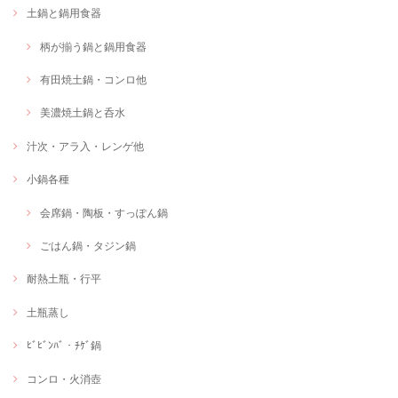
土鍋と鍋用食器
柄が揃う鍋と鍋用食器
有田焼土鍋・コンロ他
美濃焼土鍋と呑水
汁次・アラ入・レンゲ他
小鍋各種
会席鍋・陶板・すっぽん鍋
ごはん鍋・タジン鍋
耐熱土瓶・行平
土瓶蒸し
ﾋﾞﾋﾞﾝﾊﾞ・ﾁｹﾞ鍋
コンロ・火消壺