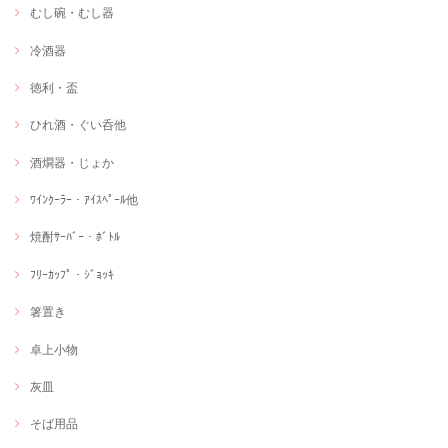
むし碗・むし器
冷酒器
徳利・盃
ひれ酒・ぐい呑他
酒燗器・じょか
ﾜｲﾝｸｰﾗｰ・ｱｲｽﾍﾟｰﾙ他
焼酎ｻｰﾊﾞｰ・ﾎﾞﾄﾙ
ﾌﾘｰｶｯﾌﾟ・ｼﾞｮｯｷ
箸置き
卓上小物
灰皿
そば用品