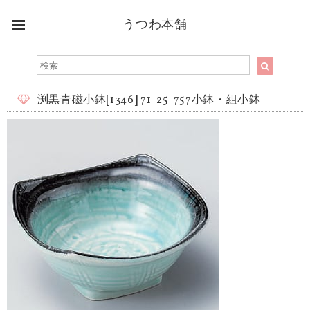
うつわ本舗
渕黒青磁小鉢[1346] 71-25-757小鉢・組小鉢