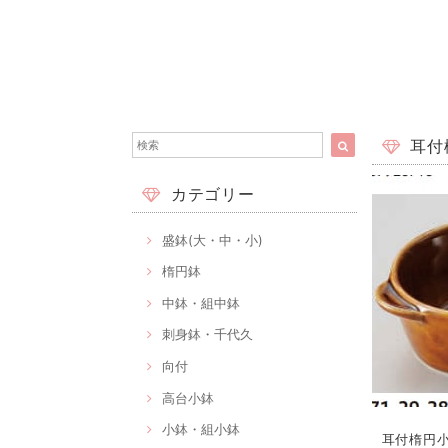
耳付楕
カテゴリー
盛鉢(大・中・小)
楕円鉢
中鉢・組中鉢
刺身鉢・千代久
向付
高台小鉢
小鉢・組小鉢
耳付楕円小付