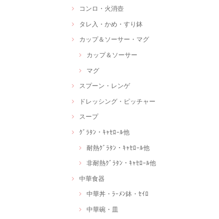
コンロ・火消壺
タレ入・かめ・すり鉢
カップ＆ソーサー・マグ
カップ＆ソーサー
マグ
スプーン・レンゲ
ドレッシング・ピッチャー
スープ
ｸﾞﾗﾀﾝ・ｷｬｾﾛｰﾙ他
耐熱ｸﾞﾗﾀﾝ・ｷｬｾﾛｰﾙ他
非耐熱ｸﾞﾗﾀﾝ・ｷｬｾﾛｰﾙ他
中華食器
中華丼・ﾗｰﾒﾝ鉢・ｾｲﾛ
中華碗・皿