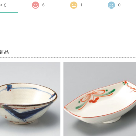
べて
6
1
0
商品