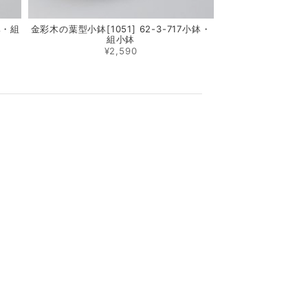
鉢・組
金彩木の葉型小鉢[1051] 62-3-717小鉢・
組小鉢
¥2,590