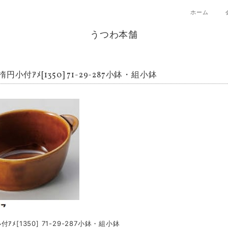
ホーム
うつわ本舗
円小付ｱﾒ[1350] 71-29-287小鉢・組小鉢
ｱﾒ[1350] 71-29-287小鉢・組小鉢