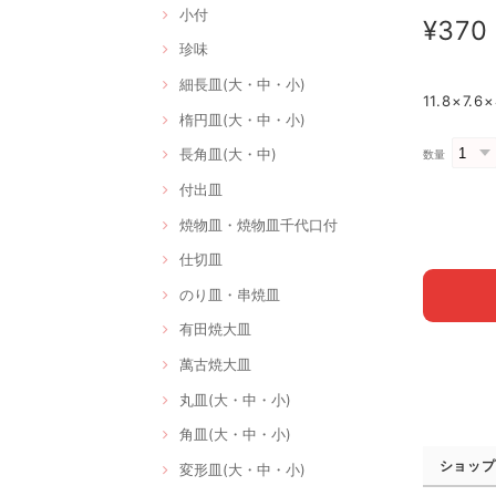
小付
¥370
珍味
細長皿(大・中・小)
11.8×7
楕円皿(大・中・小)
長角皿(大・中)
数量
付出皿
焼物皿・焼物皿千代口付
仕切皿
のり皿・串焼皿
有田焼大皿
萬古焼大皿
丸皿(大・中・小)
角皿(大・中・小)
ショップ
変形皿(大・中・小)