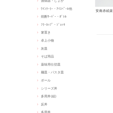
酒燗器・じょか
ﾜｲﾝｸｰﾗｰ・ｱｲｽﾍﾟｰﾙ他
安南赤絵楽描
焼酎ｻｰﾊﾞｰ・ﾎﾞﾄﾙ
ﾌﾘｰｶｯﾌﾟ・ｼﾞｮｯｷ
箸置き
卓上小物
灰皿
そば用品
薬味用仕切皿
麺皿・パスタ皿
ボール
シリーズ丼
多用丼(組)
反丼
多用丼