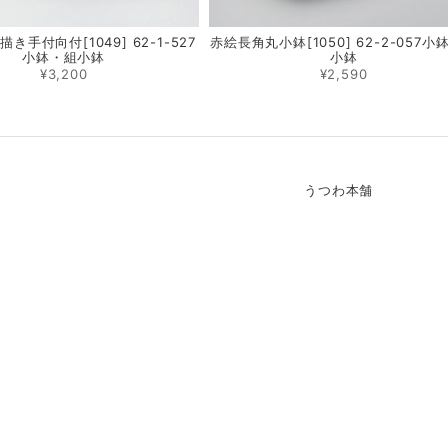
き手付向付[1049] 62-1-527
赤絵長角丸小鉢[1050] 62-2-057小
小鉢・組小鉢
小鉢
¥3,200
¥2,590
うつわ本舗