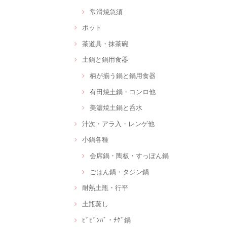
常滑焼急須
ポット
茶道具・抹茶碗
土鍋と鍋用食器
柄が揃う鍋と鍋用食器
有田焼土鍋・コンロ他
美濃焼土鍋と呑水
汁次・アラ入・レンゲ他
小鍋各種
会席鍋・陶板・すっぽん鍋
ごはん鍋・タジン鍋
耐熱土瓶・行平
土瓶蒸し
ﾋﾞﾋﾞﾝﾊﾞ・ﾁｹﾞ鍋