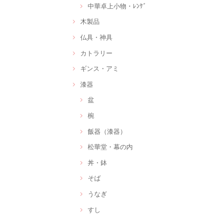
中華卓上小物・ﾚﾝｹﾞ
木製品
仏具・神具
カトラリー
ギンス・アミ
漆器
盆
椀
飯器（漆器）
松華堂・幕の内
丼・鉢
そば
うなぎ
すし