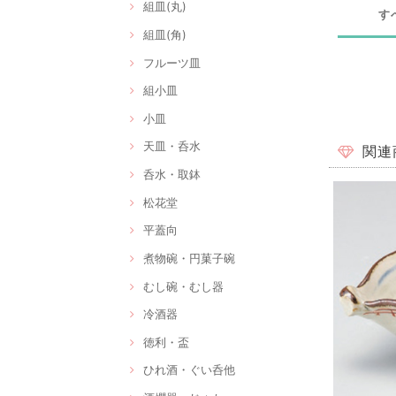
組皿(丸)
す
組皿(角)
フルーツ皿
組小皿
小皿
天皿・呑水
関連
呑水・取鉢
松花堂
平蓋向
煮物碗・円菓子碗
むし碗・むし器
冷酒器
徳利・盃
ひれ酒・ぐい呑他