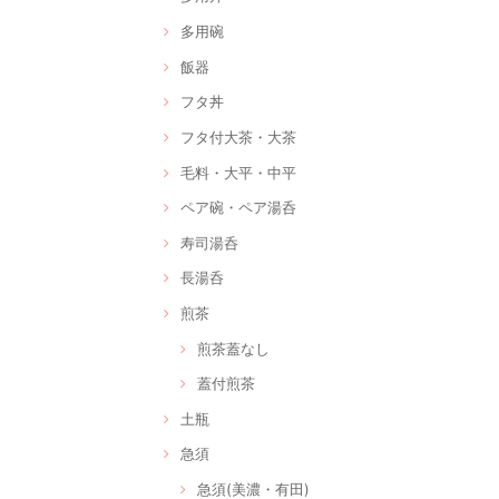
多用碗
飯器
フタ丼
フタ付大茶・大茶
毛料・大平・中平
ペア碗・ペア湯呑
寿司湯呑
長湯呑
煎茶
煎茶蓋なし
蓋付煎茶
土瓶
急須
急須(美濃・有田)