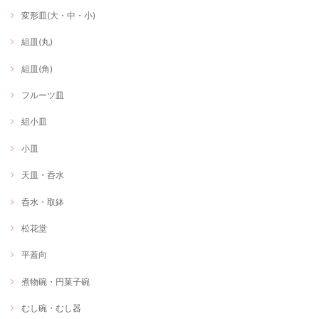
変形皿(大・中・小)
組皿(丸)
組皿(角)
フルーツ皿
組小皿
小皿
天皿・呑水
呑水・取鉢
松花堂
平蓋向
煮物碗・円菓子碗
むし碗・むし器