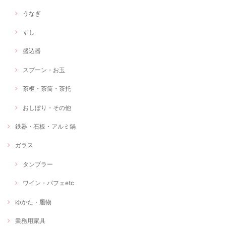
うなぎ
すし
盛込器
スプーン・お玉
茶枢・茶筒・茶托
おしぼり・その他
鉄器・石板・アルミ鍋
ガラス
タンブラー
ワイン・パフェetc
ゆかた・履物
業務用家具