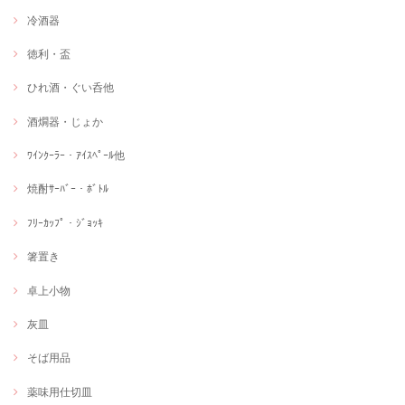
冷酒器
徳利・盃
ひれ酒・ぐい呑他
酒燗器・じょか
ﾜｲﾝｸｰﾗｰ・ｱｲｽﾍﾟｰﾙ他
焼酎ｻｰﾊﾞｰ・ﾎﾞﾄﾙ
ﾌﾘｰｶｯﾌﾟ・ｼﾞｮｯｷ
箸置き
卓上小物
灰皿
そば用品
薬味用仕切皿