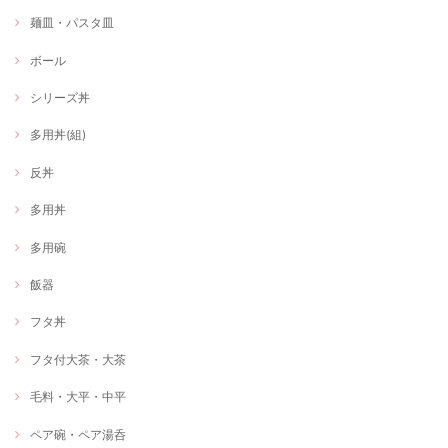
麺皿・パスタ皿
ボール
シリーズ丼
多用丼(組)
反丼
多用丼
多用碗
飯器
フタ丼
フタ付大茶・大茶
毛料・大平・中平
ペア碗・ペア湯呑