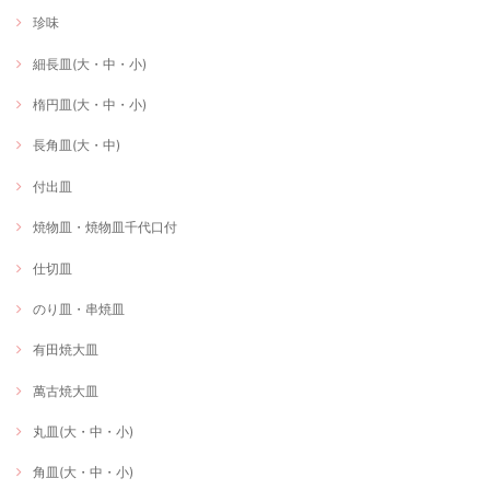
珍味
細長皿(大・中・小)
楕円皿(大・中・小)
長角皿(大・中)
付出皿
焼物皿・焼物皿千代口付
仕切皿
のり皿・串焼皿
有田焼大皿
萬古焼大皿
丸皿(大・中・小)
角皿(大・中・小)