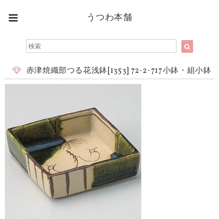
うつわ本舗
赤津焼織部つる花浅鉢[1353] 72-2-717小鉢・組小鉢