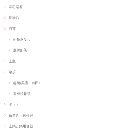
寿司湯呑
長湯呑
煎茶
煎茶蓋なし
蓋付煎茶
土瓶
急須
急須(美濃・有田)
常滑焼急須
ポット
茶道具・抹茶碗
土鍋と鍋用食器