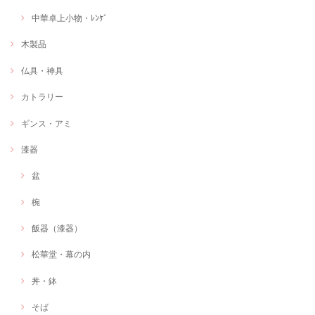
中華卓上小物・ﾚﾝｹﾞ
木製品
仏具・神具
カトラリー
ギンス・アミ
漆器
盆
椀
飯器（漆器）
松華堂・幕の内
丼・鉢
そば