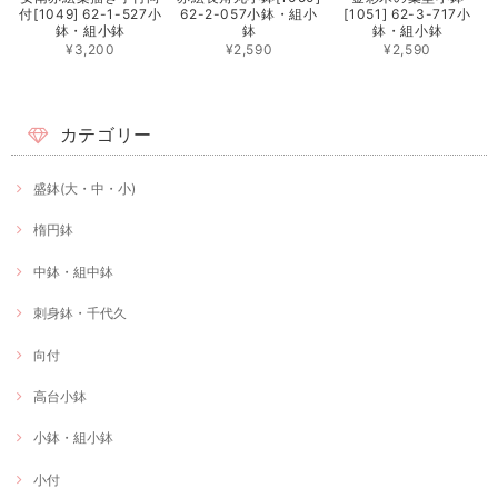
付[1049] 62-1-527小
62-2-057小鉢・組小
[1051] 62-3-717小
鉢・組小鉢
鉢
鉢・組小鉢
¥3,200
¥2,590
¥2,590
カテゴリー
盛鉢(大・中・小)
楕円鉢
中鉢・組中鉢
刺身鉢・千代久
向付
高台小鉢
小鉢・組小鉢
小付