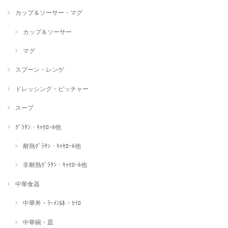
カップ＆ソーサー・マグ
カップ＆ソーサー
マグ
スプーン・レンゲ
ドレッシング・ピッチャー
スープ
ｸﾞﾗﾀﾝ・ｷｬｾﾛｰﾙ他
耐熱ｸﾞﾗﾀﾝ・ｷｬｾﾛｰﾙ他
非耐熱ｸﾞﾗﾀﾝ・ｷｬｾﾛｰﾙ他
中華食器
中華丼・ﾗｰﾒﾝ鉢・ｾｲﾛ
中華碗・皿