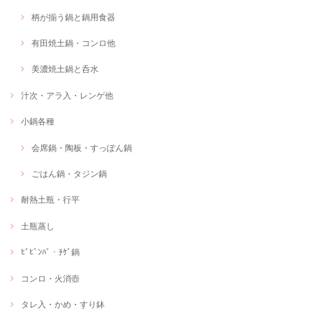
柄が揃う鍋と鍋用食器
有田焼土鍋・コンロ他
美濃焼土鍋と呑水
汁次・アラ入・レンゲ他
小鍋各種
会席鍋・陶板・すっぽん鍋
ごはん鍋・タジン鍋
耐熱土瓶・行平
土瓶蒸し
ﾋﾞﾋﾞﾝﾊﾞ・ﾁｹﾞ鍋
コンロ・火消壺
タレ入・かめ・すり鉢