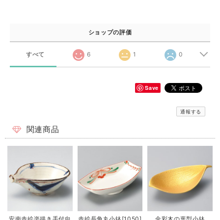
ショップの評価
すべて
6
1
0
Save
通報する
関連商品
安南赤絵楽描き手付向
赤絵長角丸小鉢[1050]
金彩木の葉型小鉢