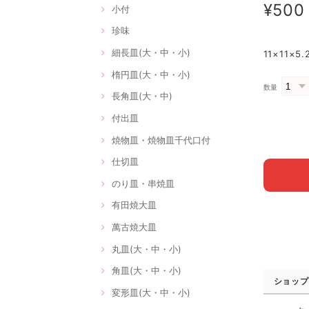
¥500
小付
珍味
細長皿(大・中・小)
11×11×
楕円皿(大・中・小)
数量
長角皿(大・中)
付出皿
焼物皿・焼物皿千代口付
仕切皿
のり皿・串焼皿
有田焼大皿
萬古焼大皿
丸皿(大・中・小)
角皿(大・中・小)
ショップ
変形皿(大・中・小)