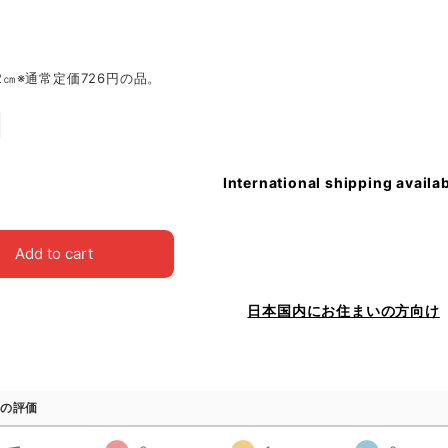
5.2㎝※通常定価726円の品。
International shipping availa
Add to cart
日本国内にお住まいの方向け
の評価