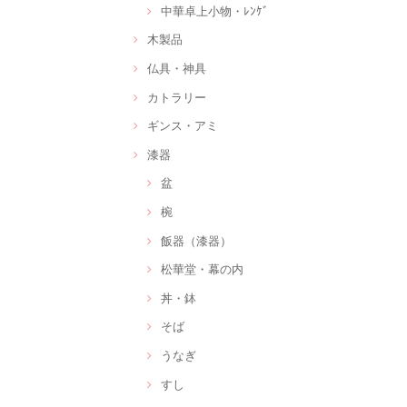
中華卓上小物・ﾚﾝｹﾞ
木製品
仏具・神具
カトラリー
ギンス・アミ
漆器
盆
椀
飯器（漆器）
松華堂・幕の内
丼・鉢
そば
うなぎ
すし