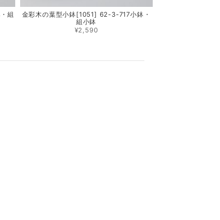
鉢・組
金彩木の葉型小鉢[1051] 62-3-717小鉢・
組小鉢
¥2,590