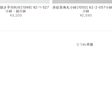
き手付向付[1049] 62-1-527
赤絵長角丸小鉢[1050] 62-2-057小
小鉢・組小鉢
小鉢
¥3,200
¥2,590
うつわ本舗