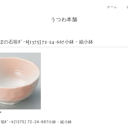
ホーム
うつわ本舗
の石垣ﾎﾞｰﾙ[1375] 72-24-667小鉢・組小鉢
ﾎﾞｰﾙ[1375] 72-24-667小鉢・組小鉢