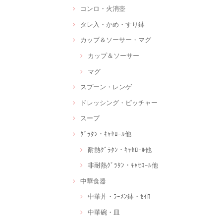
コンロ・火消壺
タレ入・かめ・すり鉢
カップ＆ソーサー・マグ
カップ＆ソーサー
マグ
スプーン・レンゲ
ドレッシング・ピッチャー
スープ
ｸﾞﾗﾀﾝ・ｷｬｾﾛｰﾙ他
耐熱ｸﾞﾗﾀﾝ・ｷｬｾﾛｰﾙ他
非耐熱ｸﾞﾗﾀﾝ・ｷｬｾﾛｰﾙ他
中華食器
中華丼・ﾗｰﾒﾝ鉢・ｾｲﾛ
中華碗・皿