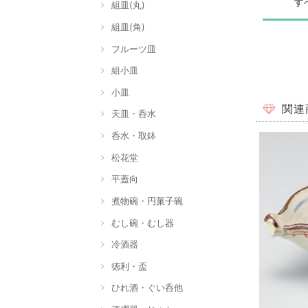
す
組皿(丸)
組皿(角)
フルーツ皿
組小皿
小皿
関連
天皿・呑水
呑水・取鉢
松花堂
平蓋向
煮物碗・円菓子碗
むし碗・むし器
冷酒器
徳利・盃
ひれ酒・ぐい呑他