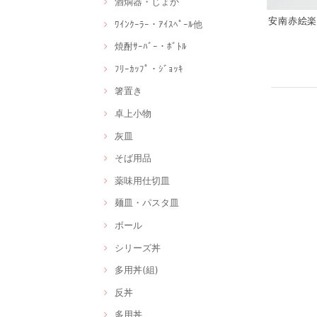
酒燗器・じょか
安南赤絵楽描
ﾜｲﾝｸｰﾗｰ・ｱｲｽﾍﾟｰﾙ他
焼酎ｻｰﾊﾞｰ・ﾎﾞﾄﾙ
ﾌﾘｰｶｯﾌﾟ・ｼﾞｮｯｷ
箸置き
卓上小物
灰皿
そば用品
薬味用仕切皿
麺皿・パスタ皿
ボール
シリーズ丼
多用丼(組)
反丼
多用丼