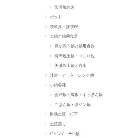
常滑焼急須
ポット
茶道具・抹茶碗
土鍋と鍋用食器
柄が揃う鍋と鍋用食器
有田焼土鍋・コンロ他
美濃焼土鍋と呑水
汁次・アラ入・レンゲ他
小鍋各種
会席鍋・陶板・すっぽん鍋
ごはん鍋・タジン鍋
耐熱土瓶・行平
土瓶蒸し
ﾋﾞﾋﾞﾝﾊﾞ・ﾁｹﾞ鍋