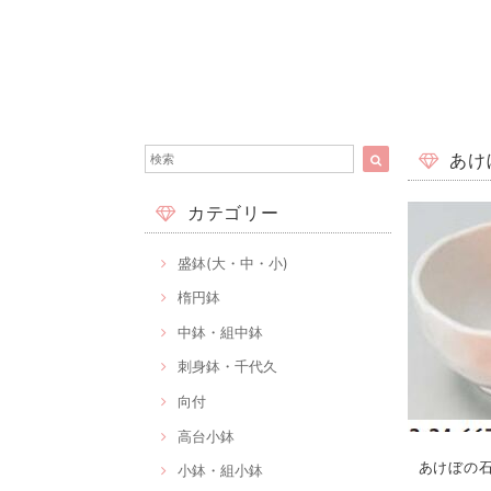
あけぼ
カテゴリー
盛鉢(大・中・小)
楕円鉢
中鉢・組中鉢
刺身鉢・千代久
向付
高台小鉢
あけぼの石垣
小鉢・組小鉢