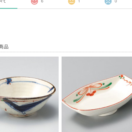
べて
6
1
0
商品