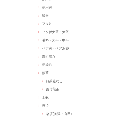
多用碗
飯器
フタ丼
フタ付大茶・大茶
毛料・大平・中平
ペア碗・ペア湯呑
寿司湯呑
長湯呑
煎茶
煎茶蓋なし
蓋付煎茶
土瓶
急須
急須(美濃・有田)