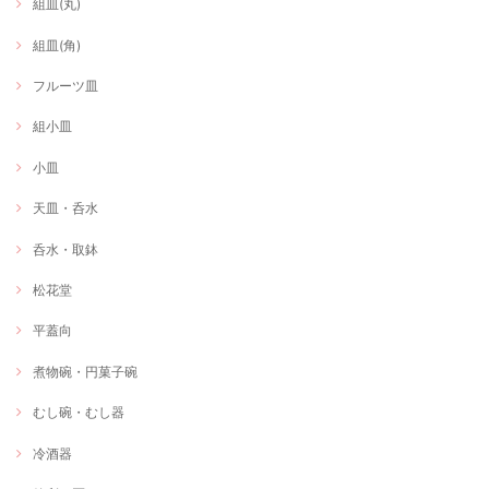
組皿(丸)
組皿(角)
フルーツ皿
組小皿
小皿
天皿・呑水
呑水・取鉢
松花堂
平蓋向
煮物碗・円菓子碗
むし碗・むし器
冷酒器