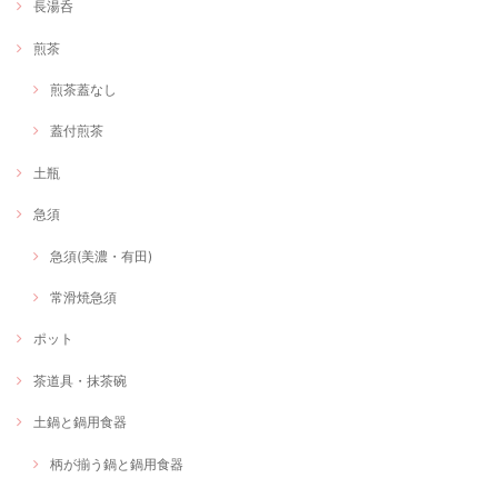
長湯呑
煎茶
煎茶蓋なし
蓋付煎茶
土瓶
急須
急須(美濃・有田)
常滑焼急須
ポット
茶道具・抹茶碗
土鍋と鍋用食器
柄が揃う鍋と鍋用食器