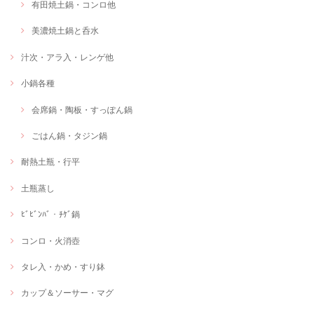
有田焼土鍋・コンロ他
美濃焼土鍋と呑水
汁次・アラ入・レンゲ他
小鍋各種
会席鍋・陶板・すっぽん鍋
ごはん鍋・タジン鍋
耐熱土瓶・行平
土瓶蒸し
ﾋﾞﾋﾞﾝﾊﾞ・ﾁｹﾞ鍋
コンロ・火消壺
タレ入・かめ・すり鉢
カップ＆ソーサー・マグ