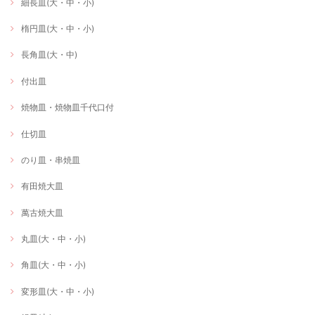
細長皿(大・中・小)
楕円皿(大・中・小)
長角皿(大・中)
付出皿
焼物皿・焼物皿千代口付
仕切皿
のり皿・串焼皿
有田焼大皿
萬古焼大皿
丸皿(大・中・小)
角皿(大・中・小)
変形皿(大・中・小)