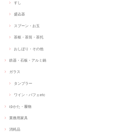
すし
盛込器
スプーン・お玉
茶枢・茶筒・茶托
おしぼり・その他
鉄器・石板・アルミ鍋
ガラス
タンブラー
ワイン・パフェetc
ゆかた・履物
業務用家具
消耗品