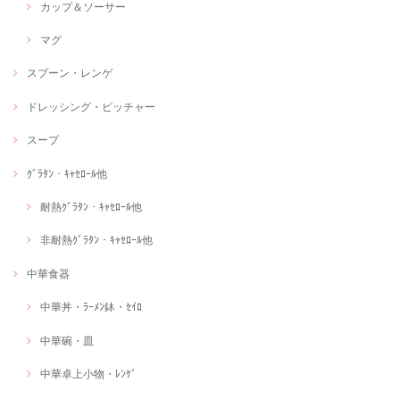
カップ＆ソーサー
マグ
スプーン・レンゲ
ドレッシング・ピッチャー
スープ
ｸﾞﾗﾀﾝ・ｷｬｾﾛｰﾙ他
耐熱ｸﾞﾗﾀﾝ・ｷｬｾﾛｰﾙ他
非耐熱ｸﾞﾗﾀﾝ・ｷｬｾﾛｰﾙ他
中華食器
中華丼・ﾗｰﾒﾝ鉢・ｾｲﾛ
中華碗・皿
中華卓上小物・ﾚﾝｹﾞ