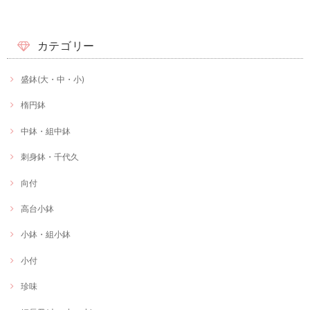
カテゴリー
盛鉢(大・中・小)
楕円鉢
中鉢・組中鉢
刺身鉢・千代久
向付
高台小鉢
小鉢・組小鉢
小付
珍味