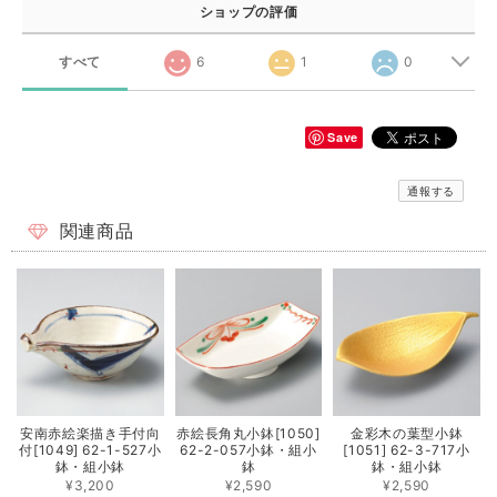
ショップの評価
すべて
6
1
0
Save
通報する
関連商品
安南赤絵楽描き手付向
赤絵長角丸小鉢[1050]
金彩木の葉型小鉢
付[1049] 62-1-527小
62-2-057小鉢・組小
[1051] 62-3-717小
鉢・組小鉢
鉢
鉢・組小鉢
¥3,200
¥2,590
¥2,590