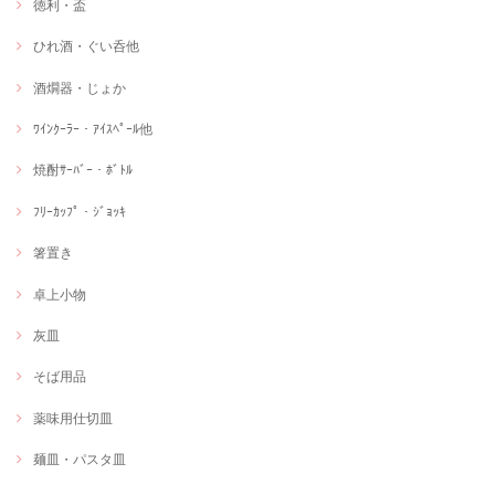
徳利・盃
ひれ酒・ぐい呑他
酒燗器・じょか
ﾜｲﾝｸｰﾗｰ・ｱｲｽﾍﾟｰﾙ他
焼酎ｻｰﾊﾞｰ・ﾎﾞﾄﾙ
ﾌﾘｰｶｯﾌﾟ・ｼﾞｮｯｷ
箸置き
卓上小物
灰皿
そば用品
薬味用仕切皿
麺皿・パスタ皿