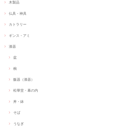
木製品
仏具・神具
カトラリー
ギンス・アミ
漆器
盆
椀
飯器（漆器）
松華堂・幕の内
丼・鉢
そば
うなぎ