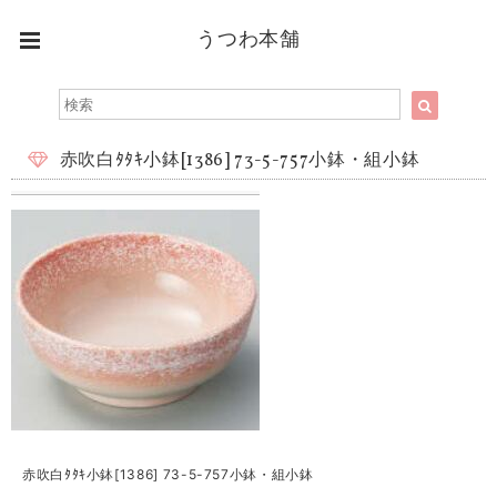
うつわ本舗
赤吹白ﾀﾀｷ小鉢[1386] 73-5-757小鉢・組小鉢
赤吹白ﾀﾀｷ小鉢[1386] 73-5-757小鉢・組小鉢