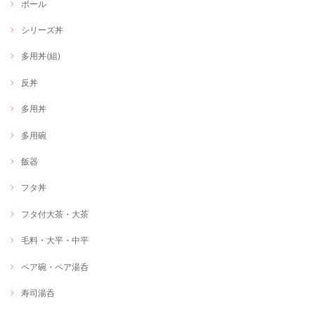
ボール
シリーズ丼
多用丼(組)
反丼
多用丼
多用碗
飯器
フタ丼
フタ付大茶・大茶
毛料・大平・中平
ペア碗・ペア湯呑
寿司湯呑