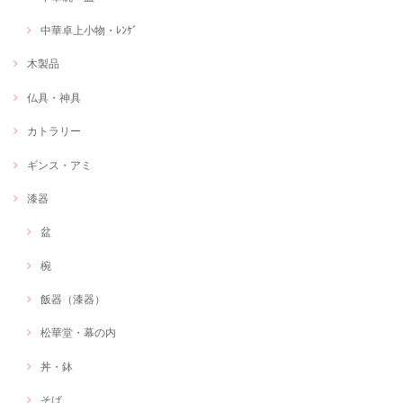
中華卓上小物・ﾚﾝｹﾞ
木製品
仏具・神具
カトラリー
ギンス・アミ
漆器
盆
椀
飯器（漆器）
松華堂・幕の内
丼・鉢
そば