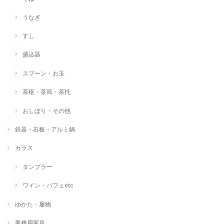
うなぎ
すし
盛込器
スプーン・お玉
茶枢・茶筒・茶托
おしぼり・その他
鉄器・石板・アルミ鍋
ガラス
タンブラー
ワイン・パフェetc
ゆかた・履物
業務用家具