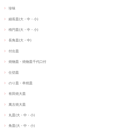
珍味
細長皿(大・中・小)
楕円皿(大・中・小)
長角皿(大・中)
付出皿
焼物皿・焼物皿千代口付
仕切皿
のり皿・串焼皿
有田焼大皿
萬古焼大皿
丸皿(大・中・小)
角皿(大・中・小)