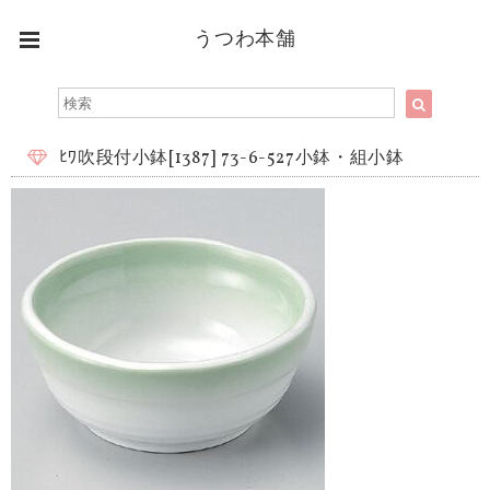
うつわ本舗
ﾋﾜ吹段付小鉢[1387] 73-6-527小鉢・組小鉢