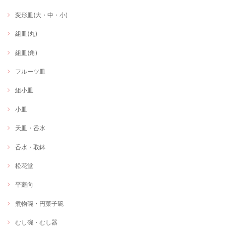
変形皿(大・中・小)
組皿(丸)
組皿(角)
フルーツ皿
組小皿
小皿
天皿・呑水
呑水・取鉢
松花堂
平蓋向
煮物碗・円菓子碗
むし碗・むし器