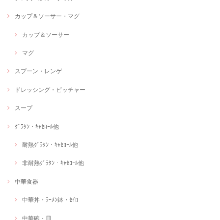
カップ＆ソーサー・マグ
カップ＆ソーサー
マグ
スプーン・レンゲ
ドレッシング・ピッチャー
スープ
ｸﾞﾗﾀﾝ・ｷｬｾﾛｰﾙ他
耐熱ｸﾞﾗﾀﾝ・ｷｬｾﾛｰﾙ他
非耐熱ｸﾞﾗﾀﾝ・ｷｬｾﾛｰﾙ他
中華食器
中華丼・ﾗｰﾒﾝ鉢・ｾｲﾛ
中華碗・皿