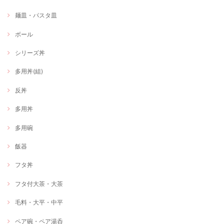
麺皿・パスタ皿
ボール
シリーズ丼
多用丼(組)
反丼
多用丼
多用碗
飯器
フタ丼
フタ付大茶・大茶
毛料・大平・中平
ペア碗・ペア湯呑