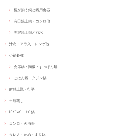
柄が揃う鍋と鍋用食器
有田焼土鍋・コンロ他
美濃焼土鍋と呑水
汁次・アラ入・レンゲ他
小鍋各種
会席鍋・陶板・すっぽん鍋
ごはん鍋・タジン鍋
耐熱土瓶・行平
土瓶蒸し
ﾋﾞﾋﾞﾝﾊﾞ・ﾁｹﾞ鍋
コンロ・火消壺
タレ入・かめ・すり鉢