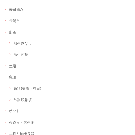
寿司湯呑
長湯呑
煎茶
煎茶蓋なし
蓋付煎茶
土瓶
急須
急須(美濃・有田)
常滑焼急須
ポット
茶道具・抹茶碗
土鍋と鍋用食器