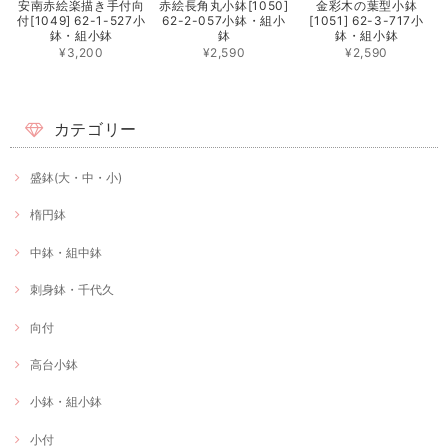
安南赤絵楽描き手付向
赤絵長角丸小鉢[1050]
金彩木の葉型小鉢
付[1049] 62-1-527小
62-2-057小鉢・組小
[1051] 62-3-717小
鉢・組小鉢
鉢
鉢・組小鉢
¥3,200
¥2,590
¥2,590
カテゴリー
盛鉢(大・中・小)
楕円鉢
中鉢・組中鉢
刺身鉢・千代久
向付
高台小鉢
小鉢・組小鉢
小付