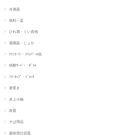
冷酒器
徳利・盃
ひれ酒・ぐい呑他
酒燗器・じょか
ﾜｲﾝｸｰﾗｰ・ｱｲｽﾍﾟｰﾙ他
焼酎ｻｰﾊﾞｰ・ﾎﾞﾄﾙ
ﾌﾘｰｶｯﾌﾟ・ｼﾞｮｯｷ
箸置き
卓上小物
灰皿
そば用品
薬味用仕切皿