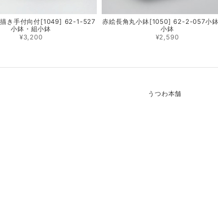
き手付向付[1049] 62-1-527
赤絵長角丸小鉢[1050] 62-2-057小
小鉢・組小鉢
小鉢
¥3,200
¥2,590
うつわ本舗