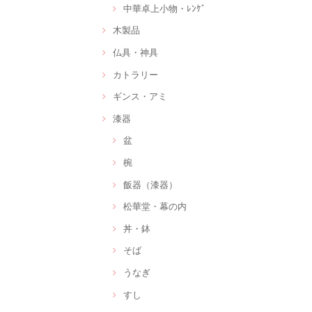
中華卓上小物・ﾚﾝｹﾞ
木製品
仏具・神具
カトラリー
ギンス・アミ
漆器
盆
椀
飯器（漆器）
松華堂・幕の内
丼・鉢
そば
うなぎ
すし