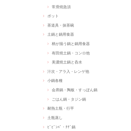
常滑焼急須
ポット
茶道具・抹茶碗
土鍋と鍋用食器
柄が揃う鍋と鍋用食器
有田焼土鍋・コンロ他
美濃焼土鍋と呑水
汁次・アラ入・レンゲ他
小鍋各種
会席鍋・陶板・すっぽん鍋
ごはん鍋・タジン鍋
耐熱土瓶・行平
土瓶蒸し
ﾋﾞﾋﾞﾝﾊﾞ・ﾁｹﾞ鍋