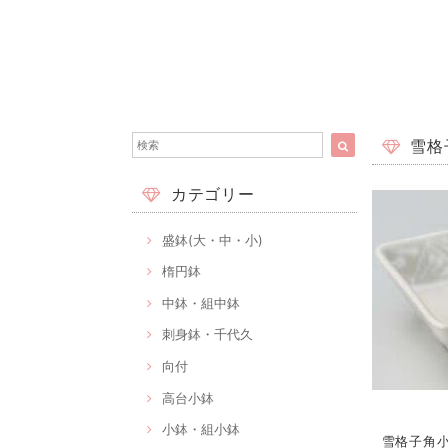
雪格子
カテゴリー
盛鉢(大・中・小)
楕円鉢
中鉢・組中鉢
刺身鉢・千代久
向付
高台小鉢
小鉢・組小鉢
雪格子角小鉢