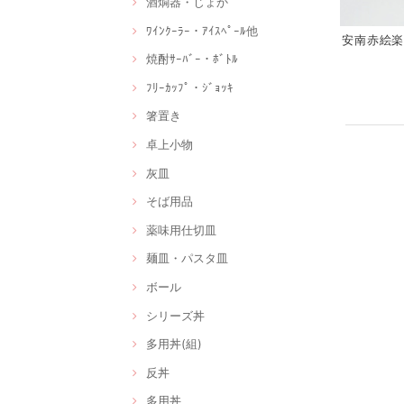
酒燗器・じょか
ﾜｲﾝｸｰﾗｰ・ｱｲｽﾍﾟｰﾙ他
安南赤絵楽描
焼酎ｻｰﾊﾞｰ・ﾎﾞﾄﾙ
ﾌﾘｰｶｯﾌﾟ・ｼﾞｮｯｷ
箸置き
卓上小物
灰皿
そば用品
薬味用仕切皿
麺皿・パスタ皿
ボール
シリーズ丼
多用丼(組)
反丼
多用丼