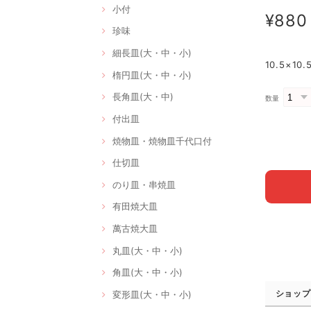
小付
¥880
珍味
細長皿(大・中・小)
10.5×1
楕円皿(大・中・小)
長角皿(大・中)
数量
付出皿
焼物皿・焼物皿千代口付
仕切皿
のり皿・串焼皿
有田焼大皿
萬古焼大皿
丸皿(大・中・小)
角皿(大・中・小)
ショップ
変形皿(大・中・小)