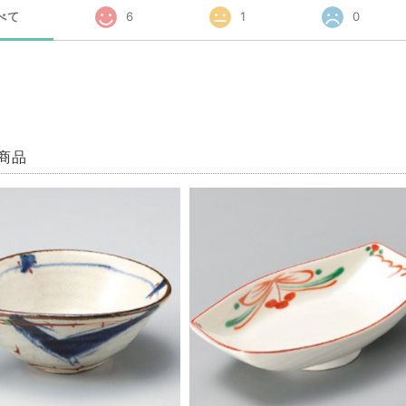
べて
6
1
0
商品