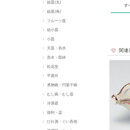
組皿(丸)
す
組皿(角)
フルーツ皿
組小皿
小皿
天皿・呑水
関連
呑水・取鉢
松花堂
平蓋向
煮物碗・円菓子碗
むし碗・むし器
冷酒器
徳利・盃
ひれ酒・ぐい呑他