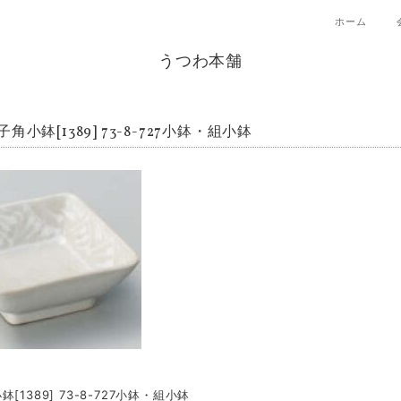
ホーム
うつわ本舗
角小鉢[1389] 73-8-727小鉢・組小鉢
[1389] 73-8-727小鉢・組小鉢