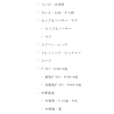
コンロ・火消壺
タレ入・かめ・すり鉢
カップ＆ソーサー・マグ
カップ＆ソーサー
マグ
スプーン・レンゲ
ドレッシング・ピッチャー
スープ
ｸﾞﾗﾀﾝ・ｷｬｾﾛｰﾙ他
耐熱ｸﾞﾗﾀﾝ・ｷｬｾﾛｰﾙ他
非耐熱ｸﾞﾗﾀﾝ・ｷｬｾﾛｰﾙ他
中華食器
中華丼・ﾗｰﾒﾝ鉢・ｾｲﾛ
中華碗・皿