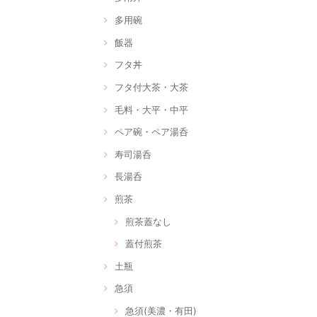
多用碗
飯器
フタ丼
フタ付大茶・大茶
毛料・大平・中平
ペア碗・ペア湯呑
寿司湯呑
長湯呑
煎茶
煎茶蓋なし
蓋付煎茶
土瓶
急須
急須(美濃・有田)