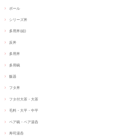
ボール
シリーズ丼
多用丼(組)
反丼
多用丼
多用碗
飯器
フタ丼
フタ付大茶・大茶
毛料・大平・中平
ペア碗・ペア湯呑
寿司湯呑