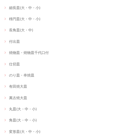
細長皿(大・中・小)
楕円皿(大・中・小)
長角皿(大・中)
付出皿
焼物皿・焼物皿千代口付
仕切皿
のり皿・串焼皿
有田焼大皿
萬古焼大皿
丸皿(大・中・小)
角皿(大・中・小)
変形皿(大・中・小)