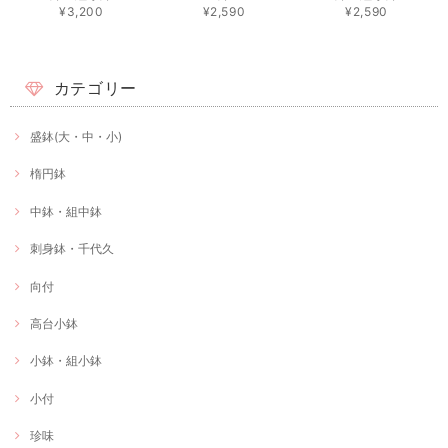
¥3,200
¥2,590
¥2,590
カテゴリー
盛鉢(大・中・小)
楕円鉢
中鉢・組中鉢
刺身鉢・千代久
向付
高台小鉢
小鉢・組小鉢
小付
珍味