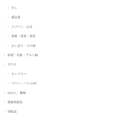
すし
盛込器
スプーン・お玉
茶枢・茶筒・茶托
おしぼり・その他
鉄器・石板・アルミ鍋
ガラス
タンブラー
ワイン・パフェetc
ゆかた・履物
業務用家具
消耗品