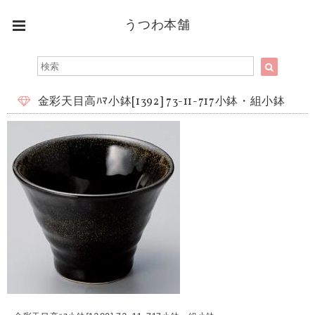
うつわ本舗
金彩天目高ﾊﾏ小鉢[1392] 73-11-717小鉢・組小鉢