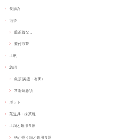
長湯呑
煎茶
煎茶蓋なし
蓋付煎茶
土瓶
急須
急須(美濃・有田)
常滑焼急須
ポット
茶道具・抹茶碗
土鍋と鍋用食器
柄が揃う鍋と鍋用食器