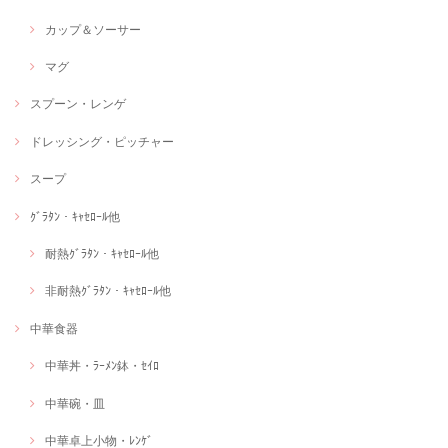
カップ＆ソーサー
マグ
スプーン・レンゲ
ドレッシング・ピッチャー
スープ
ｸﾞﾗﾀﾝ・ｷｬｾﾛｰﾙ他
耐熱ｸﾞﾗﾀﾝ・ｷｬｾﾛｰﾙ他
非耐熱ｸﾞﾗﾀﾝ・ｷｬｾﾛｰﾙ他
中華食器
中華丼・ﾗｰﾒﾝ鉢・ｾｲﾛ
中華碗・皿
中華卓上小物・ﾚﾝｹﾞ