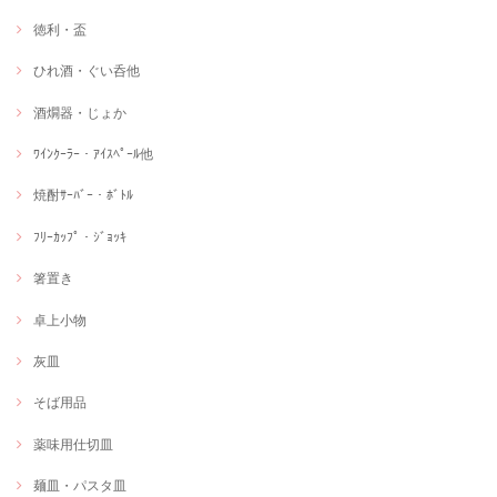
徳利・盃
ひれ酒・ぐい呑他
酒燗器・じょか
ﾜｲﾝｸｰﾗｰ・ｱｲｽﾍﾟｰﾙ他
焼酎ｻｰﾊﾞｰ・ﾎﾞﾄﾙ
ﾌﾘｰｶｯﾌﾟ・ｼﾞｮｯｷ
箸置き
卓上小物
灰皿
そば用品
薬味用仕切皿
麺皿・パスタ皿