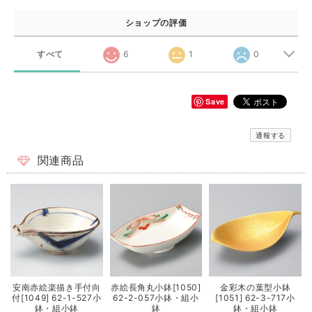
ショップの評価
すべて
6
1
0
Save
通報する
関連商品
安南赤絵楽描き手付向
赤絵長角丸小鉢[1050]
金彩木の葉型小鉢
付[1049] 62-1-527小
62-2-057小鉢・組小
[1051] 62-3-717小
鉢・組小鉢
鉢
鉢・組小鉢