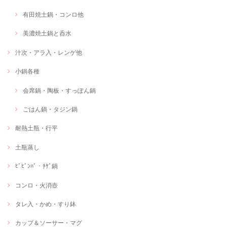
有田焼土鍋・コンロ他
美濃焼土鍋と呑水
汁次・アラ入・レンゲ他
小鍋各種
会席鍋・陶板・すっぽん鍋
ごはん鍋・タジン鍋
耐熱土瓶・行平
土瓶蒸し
ﾋﾞﾋﾞﾝﾊﾞ・ﾁｹﾞ鍋
コンロ・火消壺
タレ入・かめ・すり鉢
カップ＆ソーサー・マグ