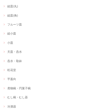
組皿(丸)
組皿(角)
フルーツ皿
組小皿
小皿
天皿・呑水
呑水・取鉢
松花堂
平蓋向
煮物碗・円菓子碗
むし碗・むし器
冷酒器