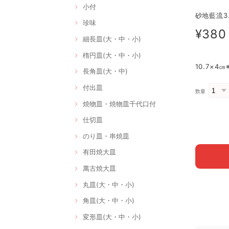
小付
砂地藍流3.
珍味
¥380
細長皿(大・中・小)
楕円皿(大・中・小)
10.7×4
長角皿(大・中)
付出皿
数量
焼物皿・焼物皿千代口付
仕切皿
のり皿・串焼皿
有田焼大皿
萬古焼大皿
丸皿(大・中・小)
角皿(大・中・小)
変形皿(大・中・小)