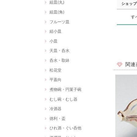
組皿(丸)
ショップ
組皿(角)
す
フルーツ皿
組小皿
小皿
天皿・呑水
呑水・取鉢
関連
松花堂
平蓋向
煮物碗・円菓子碗
むし碗・むし器
冷酒器
徳利・盃
ひれ酒・ぐい呑他