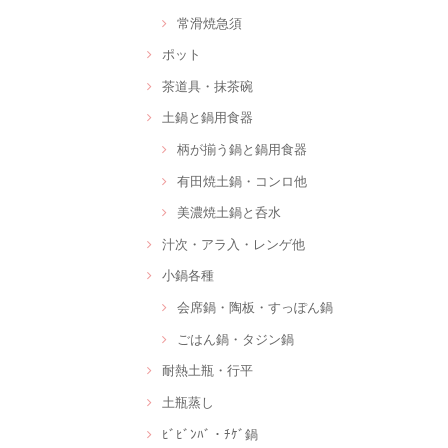
常滑焼急須
ポット
茶道具・抹茶碗
土鍋と鍋用食器
柄が揃う鍋と鍋用食器
有田焼土鍋・コンロ他
美濃焼土鍋と呑水
汁次・アラ入・レンゲ他
小鍋各種
会席鍋・陶板・すっぽん鍋
ごはん鍋・タジン鍋
耐熱土瓶・行平
土瓶蒸し
ﾋﾞﾋﾞﾝﾊﾞ・ﾁｹﾞ鍋