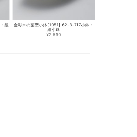
鉢・組
金彩木の葉型小鉢[1051] 62-3-717小鉢・
組小鉢
¥2,590