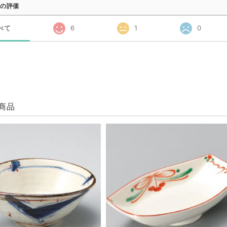
の評価
べて
6
1
0
商品