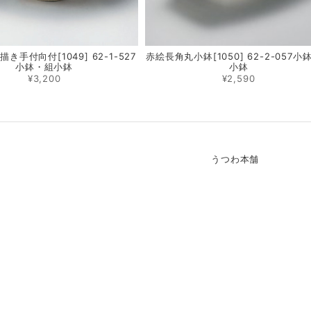
き手付向付[1049] 62-1-527
赤絵長角丸小鉢[1050] 62-2-057小
小鉢・組小鉢
小鉢
¥3,200
¥2,590
うつわ本舗