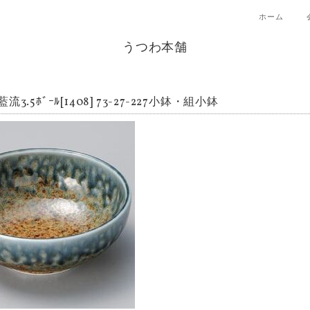
ホーム
うつわ本舗
流3.5ﾎﾞｰﾙ[1408] 73-27-227小鉢・組小鉢