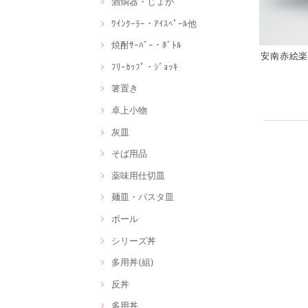
酒燗器・じょか
ﾜｲﾝｸｰﾗｰ・ｱｲｽﾍﾟｰﾙ他
焼酎ｻｰﾊﾞｰ・ﾎﾞﾄﾙ
安南赤絵楽描
ﾌﾘｰｶｯﾌﾟ・ｼﾞｮｯｷ
箸置き
卓上小物
灰皿
そば用品
薬味用仕切皿
麺皿・パスタ皿
ボール
シリーズ丼
多用丼(組)
反丼
多用丼