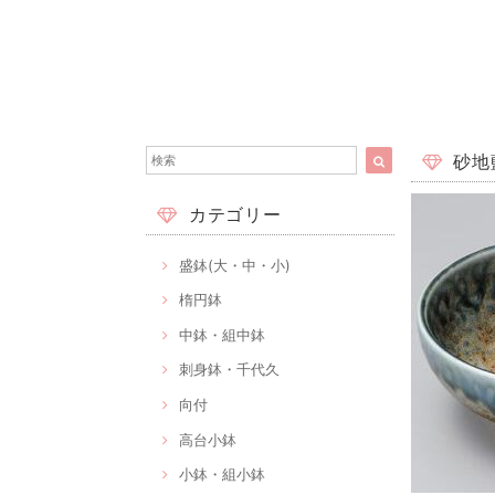
砂地藍
カテゴリー
盛鉢(大・中・小)
楕円鉢
中鉢・組中鉢
刺身鉢・千代久
向付
高台小鉢
小鉢・組小鉢