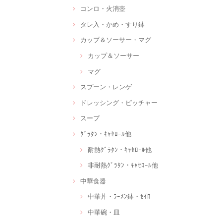
コンロ・火消壺
タレ入・かめ・すり鉢
カップ＆ソーサー・マグ
カップ＆ソーサー
マグ
スプーン・レンゲ
ドレッシング・ピッチャー
スープ
ｸﾞﾗﾀﾝ・ｷｬｾﾛｰﾙ他
耐熱ｸﾞﾗﾀﾝ・ｷｬｾﾛｰﾙ他
非耐熱ｸﾞﾗﾀﾝ・ｷｬｾﾛｰﾙ他
中華食器
中華丼・ﾗｰﾒﾝ鉢・ｾｲﾛ
中華碗・皿