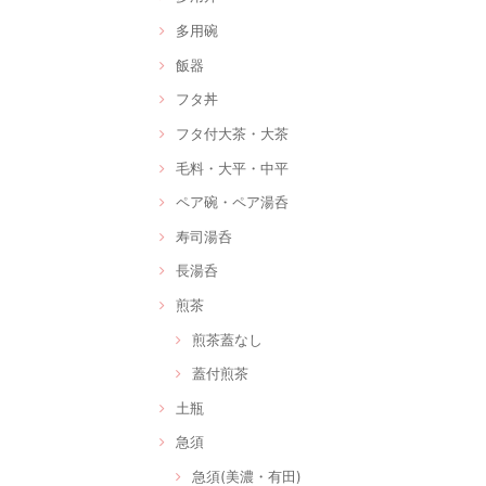
多用碗
飯器
フタ丼
フタ付大茶・大茶
毛料・大平・中平
ペア碗・ペア湯呑
寿司湯呑
長湯呑
煎茶
煎茶蓋なし
蓋付煎茶
土瓶
急須
急須(美濃・有田)